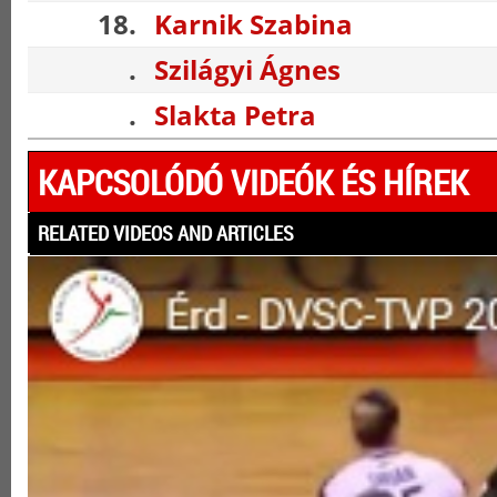
18.
Karnik Szabina
.
Szilágyi Ágnes
.
Slakta Petra
KAPCSOLÓDÓ VIDEÓK ÉS HÍREK
RELATED VIDEOS AND ARTICLES