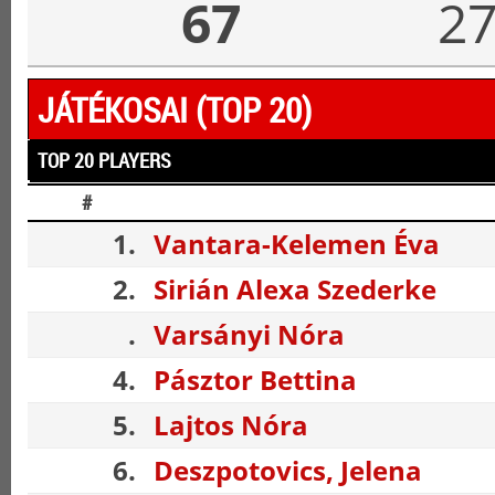
67
2
JÁTÉKOSAI (TOP 20)
TOP 20 PLAYERS
#
1.
Vantara-Kelemen Éva
2.
Sirián Alexa Szederke
.
Varsányi Nóra
4.
Pásztor Bettina
5.
Lajtos Nóra
6.
Deszpotovics, Jelena