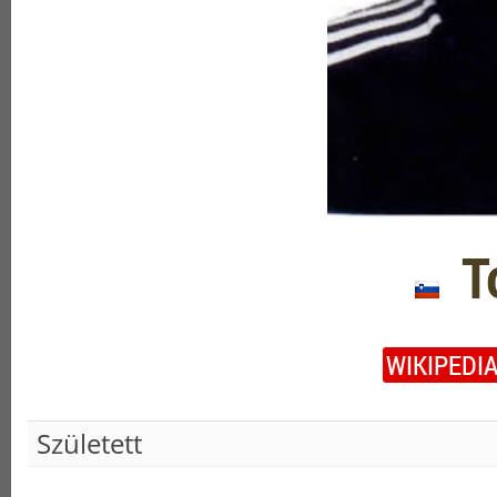
To
WIKIPEDI
Született