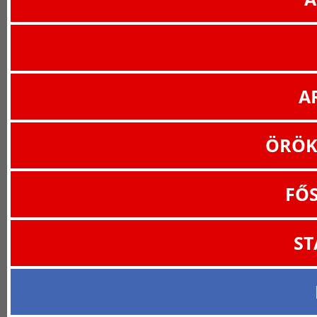
A
ÖRÖK
FŐ
ST