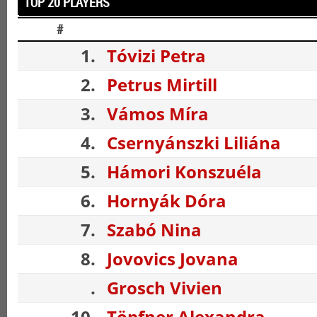
TOP 20 PLAYERS
#
1.
Tóvizi Petra
2.
Petrus Mirtill
3.
Vámos Míra
4.
Csernyánszki Liliána
5.
Hámori Konszuéla
6.
Hornyák Dóra
7.
Szabó Nina
8.
Jovovics Jovana
.
Grosch Vivien
10.
Töpfner Alexandra