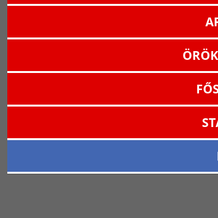
A
ÖRÖK
FŐ
ST