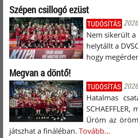
Szépen csillogó ezüst
2026
TUDÓSÍTÁS
Nem sikerült a
helytállt a DV
hogy megérdem
Megvan a döntő!
2026
TUDÓSÍTÁS
Hatalmas csat
SCHAEFFLER, mi
Üröm az örömb
játszhat a fináléban.
Tovább...