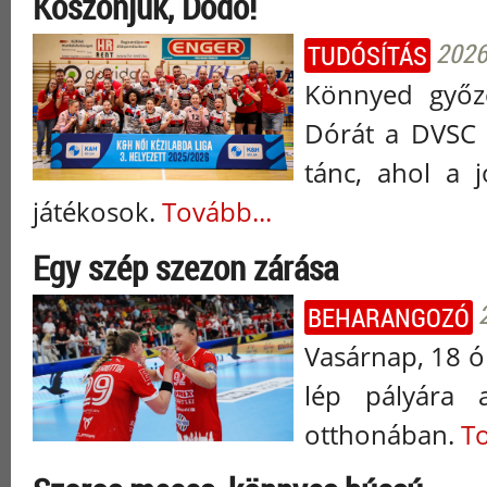
Köszönjük, Dodó!
2026
TUDÓSÍTÁS
Könnyed győz
Dórát a DVSC 
tánc, ahol a 
játékosok.
Tovább...
Egy szép szezon zárása
BEHARANGOZÓ
Vasárnap, 18 ó
lép pályára
otthonában.
To