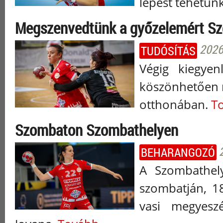
lépést tehetün
Megszenvedtünk a győzelemért S
2026.
TUDÓSÍTÁS
Végig kiegyen
köszönhetően 
otthonában.
To
Szombaton Szombathelyen
BEHARANGOZÓ
A Szombathely
szombatján, 1
vasi megyeszé