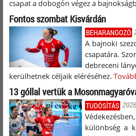
csapat a dobogón végez a bajnokság
Fontos szombat Kisvárdán
BEHARANGOZÓ
A bajnoki szez
csapatára. Szo
debreceni lány
kerülhetnek céljaik eléréséhez.
Tovább
13 góllal vertük a Mosonmagyaróv
2026.
TUDÓSÍTÁS
Védekezésben,
különbség a k