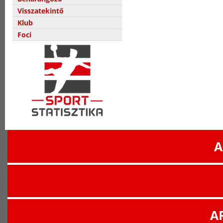
Visszatekintő
Klub
Foci
A
A