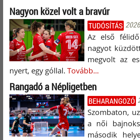
Nagyon közel volt a bravúr
2026
TUDÓSÍTÁS
Az első félidő
nagyot küzdött
megvolt az es
nyert, egy góllal.
Tovább...
Rangadó a Népligetben
BEHARANGOZÓ
Szombaton, uz
a női bajnoks
második helye