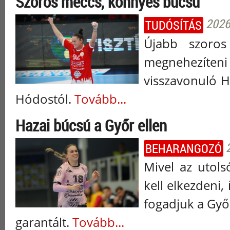
Szoros meccs, könnyes búcsú
2026
TUDÓSÍTÁS
Újabb szoros
megnehezíteni 
visszavonuló H
Hódostól.
Tovább...
Hazai búcsú a Győr ellen
BEHARANGOZÓ
Mivel az utol
kell elkezdeni
fogadjuk a Győ
garantált.
Tovább...