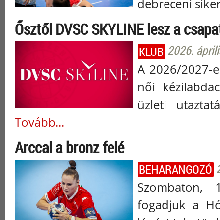
debreceni siker
Ősztől DVSC SKYLINE lesz a csapa
2026. áprili
KLUB
A 2026/2027-e
női kézilabdac
üzleti utaztat
Tovább...
Arccal a bronz felé
BEHARANGOZÓ
Szombaton, 
fogadjuk a Hó