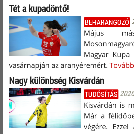
Tét a kupadöntő!
BEHARANGOZÓ
Május más
Mosonmagyaró
Magyar Kupa e
vasárnapján az aranyéremért.
Tovább.
Nagy különbség Kisvárdán
2026.
TUDÓSÍTÁS
Kisvárdán is m
Már a félidőbe
végére. Ezzel