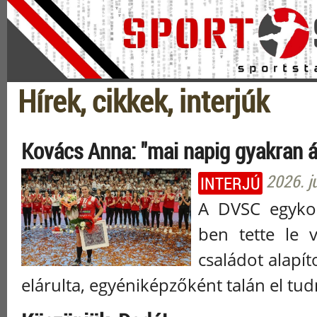
Hírek, cikkek, interjúk
Kovács Anna: "mai napig gyakran á
2026. jú
INTERJÚ
A DVSC egykor
ben tette le v
családot alapít
elárulta, egyéniképzőként talán el tu