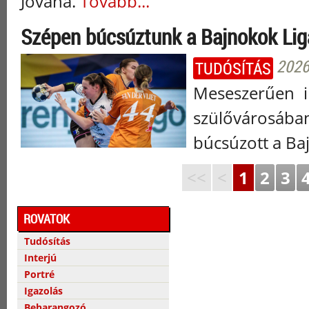
Jovana.
Tovább...
Szépen búcsúztunk a Bajnokok Lig
2026
TUDÓSÍTÁS
Meseszerűen i
szülővárosába
búcsúzott a Ba
<<
<
1
2
3
ROVATOK
Tudósítás
Interjú
Portré
Igazolás
Beharangozó