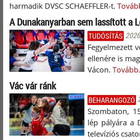
harmadik DVSC SCHAEFFLER-t.
Tovább
A Dunakanyarban sem lassított a L
2026
TUDÓSÍTÁS
Fegyelmezett v
ellenére is ma
Vácon.
Tovább.
Vác vár ránk
BEHARANGOZÓ
Szombaton, 15
lép pályára a
televíziós csat