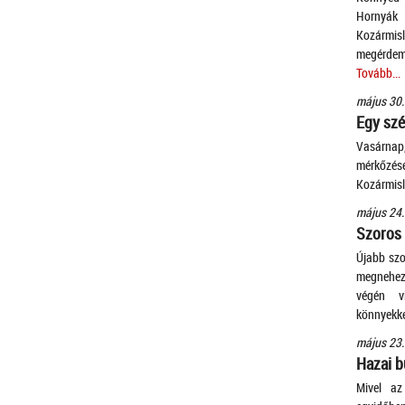
Horny
Kozármis
megérdeme
Tovább...
május 30.
Egy szé
Vasárnap
mérkőzés
Kozármis
május 24.
Szoros
Újabb szo
megnehezí
végén v
könnyekke
május 23.
Hazai b
Mivel az