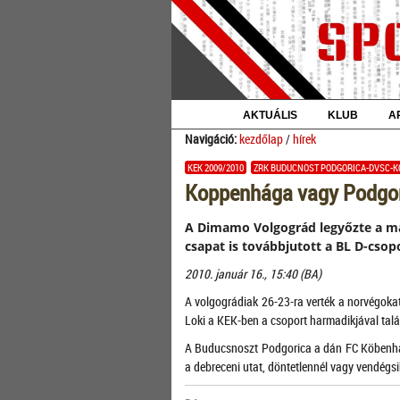
AKTUÁLIS
KLUB
A
Navigáció:
kezdőlap
/
hírek
KEK 2009/2010
ZRK BUDUCNOST PODGORICA-DVSC-KO
Koppenhága vagy Podgo
A Dimamo Volgográd legyőzte a már
csapat is továbbjutott a BL D-csopo
2010. január 16., 15:40 (BA)
A volgográdiak 26-23-ra verték a norvégokat, 
Loki a KEK-ben a csoport harmadikjával talál
A Buducsnoszt Podgorica a dán FC Köbenhav
a debreceni utat, döntetlennél vagy vendégsik