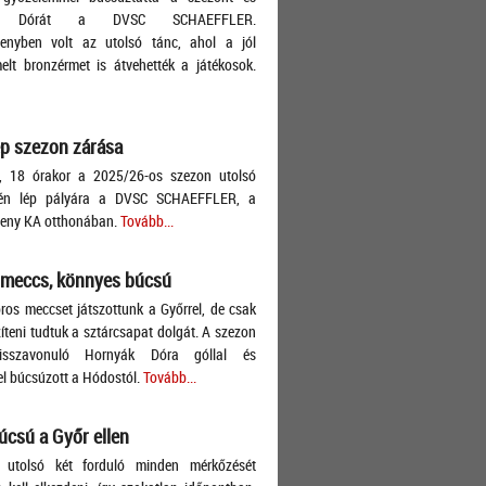
ák Dórát a DVSC SCHAEFFLER.
lenyben volt az utolsó tánc, ahol a jól
lt bronzérmet is átvehették a játékosok.
p szezon zárása
, 18 órakor a 2025/26-os szezon utolsó
én lép pályára a DVSC SCHAEFFLER, a
leny KA otthonában.
Tovább...
 meccs, könnyes búcsú
ros meccset játszottunk a Győrrel, de csak
teni tudtuk a sztárcsapat dolgát. A szezon
isszavonuló Hornyák Dóra góllal és
l búcsúzott a Hódostól.
Tovább...
úcsú a Győr ellen
 utolsó két forduló minden mérkőzését