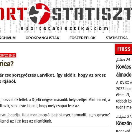
RCHÍVUM
ÖRÖKRANGLISTÁK
FŐSZEREPLŐK
STATISZTIKA
FRISS
RVEX 28-20
július 29.
rica?
Kovác
álmodok
 csoportgyőztes Larvikot, így eldőlt, hogy az orosz
rtjából.
A DVSC eg
2022-ben 
életet él
s ezzel ők lettek a D-jelű négyes második helyezettjei. Mint ismert, a
többek köz
kozik, s ma este kiderül, hogy mely csapat lesz az.
tudná mag
nt fogadja. Ha a montenegrói bajnok nyer, harmadik, s „megnyerte”
május 31.
ernél az FCK lesz az ellenfelünk.
Köszönj
Könnyed 