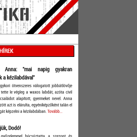
 HÍREK
s Anna: "mai napig gyakran
 a kézilabdával"
ykori ötvenszeres válogatott jobbátlövője
tette le végleg a waxos labdát, azóta civil
, családot alapított, gyermeket nevel. Anna
ött azt is elárulta, egyéniképzőként talán el
át képzelni a kézilabdában.
Tovább...
ük, Dodó!
győzelemmel búcsúztatta a szezont és