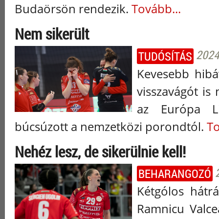
Budaörsön rendezik.
Tovább...
Nem sikerült
2024
TUDÓSÍTÁS
Kevesebb hibáv
visszavágót is
az Európa L
búcsúzott a nemzetközi porondtól.
To
Nehéz lesz, de sikerülnie kell!
BEHARANGOZÓ
Kétgólos hát
Ramnicu Valce