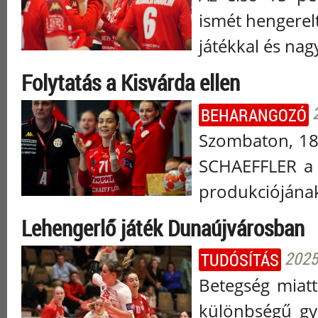
ismét hengerel
játékkal és nag
Folytatás a Kisvárda ellen
BEHARANGOZÓ
Szombaton, 18 
SCHAEFFLER a 
produkciójának
Lehengerlő játék Dunaújvárosban
2025.
TUDÓSÍTÁS
Betegség miatt
különbségű gy