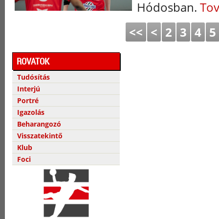
Hódosban.
Tov
<<
<
2
3
4
5
ROVATOK
Tudósítás
Interjú
Portré
Igazolás
Beharangozó
Visszatekintő
Klub
Foci