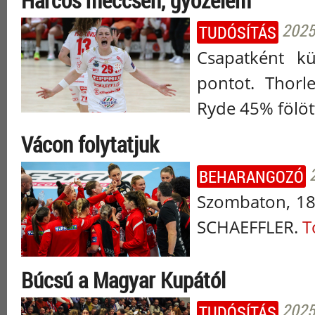
Harcos meccsen, győzelem
2025.
TUDÓSÍTÁS
Csapatként k
pontot. Thorle
Ryde 45% fölöt
Vácon folytatjuk
BEHARANGOZÓ
Szombaton, 18
SCHAEFFLER.
T
Búcsú a Magyar Kupától
2025.
TUDÓSÍTÁS