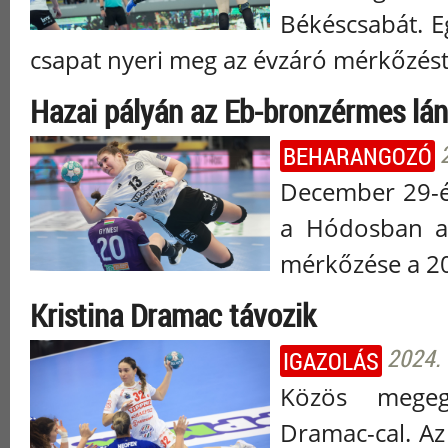
Békéscsabát. E
csapat nyeri meg az évzáró mérkőzés
Hazai pályán az Eb-bronzérmes lá
BEHARANGOZÓ
December 29-é
a Hódosban a 
mérkőzése a 2
Kristina Dramac távozik
2024. 
IGAZOLÁS
Közös megegy
Dramac-cal. Az