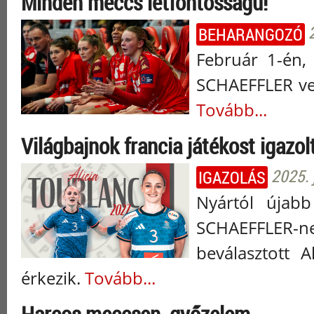
Minden meccs létfontosságú!
BEHARANGOZÓ
Február 1-én,
SCHAEFFLER ve
Tovább...
Világbajnok francia játékost igazo
2025. 
IGAZOLÁS
Nyártól újabb
SCHAEFFLER-n
beválasztott 
érkezik.
Tovább...