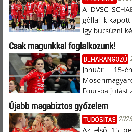
A DVSC SCHAEF
góllal kikapo
így búcsúzni k
Csak magunkkal foglalkozunk!
BEHARANGOZÓ
Január 15-
Mosonmagyaróv
Four-ba jutást
Újabb magabiztos győzelem
2025.
TUDÓSÍTÁS
Az első 15 pe