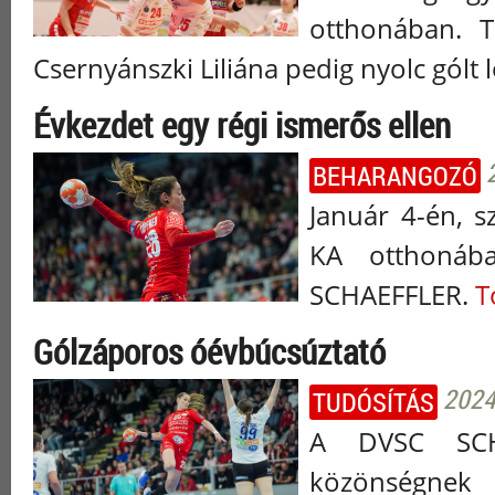
otthonában. T
Csernyánszki Liliána pedig nyolc gólt l
Évkezdet egy régi ismerős ellen
BEHARANGOZÓ
Január 4-én, 
KA otthonáb
SCHAEFFLER.
T
Gólzáporos óévbúcsúztató
2024
TUDÓSÍTÁS
A DVSC SCHA
közönségnek