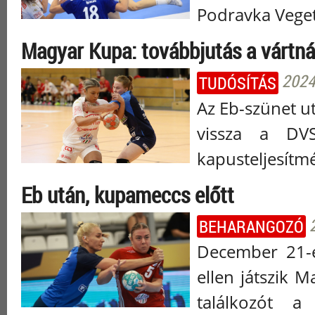
Podravka Veget
Magyar Kupa: továbbjutás a vártnál
2024
TUDÓSÍTÁS
Az Eb-szünet u
vissza a DV
kapusteljesítmé
Eb után, kupameccs előtt
BEHARANGOZÓ
December 21-
ellen játszik
találkozót a