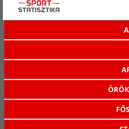
A
A
ÖRÖK
FŐ
ST