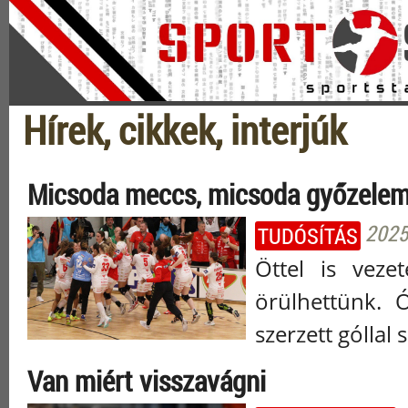
Hírek, cikkek, interjúk
Micsoda meccs, micsoda győzelem
2025.
TUDÓSÍTÁS
Öttel is vez
örülhettünk. 
szerzett góllal
Van miért visszavágni