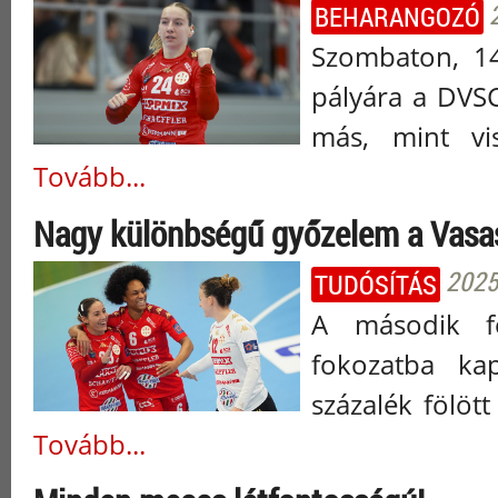
BEHARANGOZÓ
Szombaton, 14
pályára a DVS
más, mint vis
Tovább...
Nagy különbségű győzelem a Vasas
2025.
TUDÓSÍTÁS
A második fé
fokozatba ka
százalék fölött
Tovább...