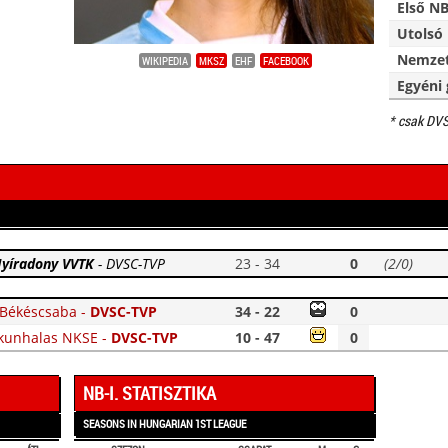
Első NB
Utolsó 
Nemzet
WIKIPEDIA
MKSZ
EHF
FACEBOOK
Egyéni 
* csak DV
yíradony VVTK
-
DVSC-TVP
23 - 34
0
(2/0)
Békéscsaba
-
DVSC-TVP
34 - 22
0
kunhalas NKSE
-
DVSC-TVP
10 - 47
0
NB-I. STATISZTIKA
SEASONS IN HUNGARIAN 1ST LEAGUE