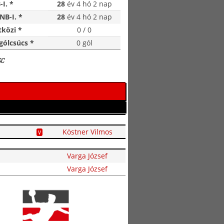
-I. *
28
év 4 hó 2 nap
NB-I. *
28
év 4 hó 2 nap
közi *
0 / 0
gólcsúcs *
0 gól
SC
Köstner Vilmos
V
Varga József
Varga József