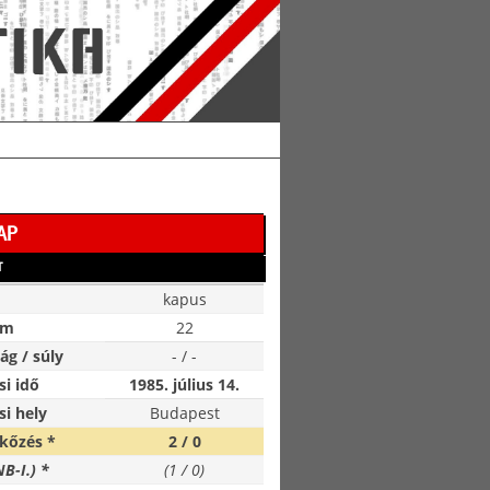
AP
T
kapus
ám
22
g / súly
- / -
si idő
1985. július 14.
si hely
Budapest
kőzés *
2 / 0
NB-I.) *
(1 / 0)