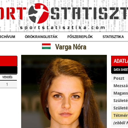
RCHÍVUM
ÖRÖKRANGLISTÁK
FŐSZEREPLŐK
STATISZTIKA
Varga Nóra
ADATL
DATA SHEE
VENDÉG
Poszt
1
Mezsz
Magassá
Születé
Születé
Tétmér
(ebből 