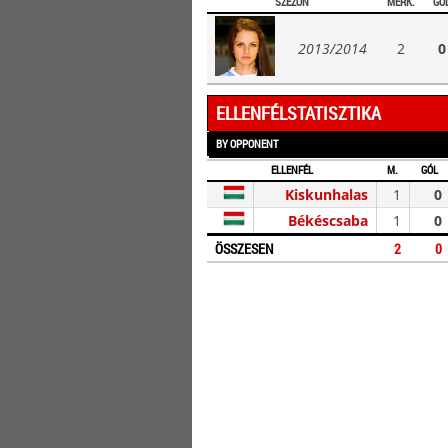
SZEZON
MÉRK.
GÓ
2013/2014
2
0
ELLENFÉLSTATISZTIKA
BY OPPONENT
ELLENFÉL
M.
GÓL
Kiskunhalas
1
0
Békéscsaba
1
0
ÖSSZESEN
2
0