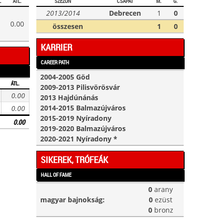
L
ÁTL.
SZEZON
CSAPAT
M.
G.
2013/2014
Debrecen
1
0
0.00
összesen
1
0
KARRIER
CAREER PATH
2004-2005 Göd
ÁTL.
2009-2013 Pilisvörösvár
0.00
2013 Hajdúnánás
2014-2015 Balmazújváros
0.00
2015-2019 Nyíradony
0.00
2019-2020 Balmazújváros
2020-2021 Nyíradony *
SIKEREK, TRÓFEÁK
HALL OF FAME
0
arany
magyar bajnokság:
0
ezüst
0
bronz