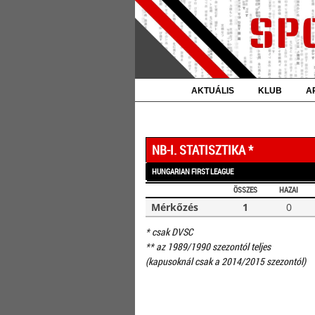
AKTUÁLIS
KLUB
A
NB-I. STATISZTIKA *
HUNGARIAN FIRST LEAGUE
ÖSSZES
HAZAI
Mérkőzés
1
0
* csak DVSC
** az 1989/1990 szezontól teljes
(kapusoknál csak a 2014/2015 szezontól)