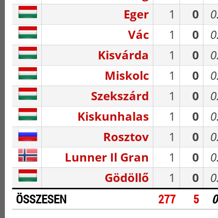
Eger
1
0
0
Vác
1
0
0
Kisvárda
1
0
0
Miskolc
1
0
0
Szekszárd
1
0
0
Kiskunhalas
1
0
0
Rosztov
1
0
0
Lunner Il Gran
1
0
0
Gödöllő
1
0
0
ÖSSZESEN
277
5
0