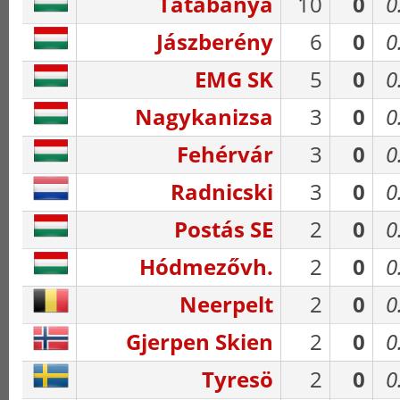
Tatabánya
10
0
0
Jászberény
6
0
0
EMG SK
5
0
0
Nagykanizsa
3
0
0
Fehérvár
3
0
0
Radnicski
3
0
0
Postás SE
2
0
0
Hódmezővh.
2
0
0
Neerpelt
2
0
0
Gjerpen Skien
2
0
0
Tyresö
2
0
0