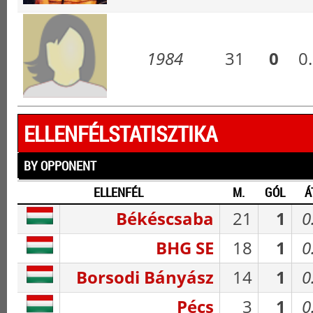
1984
31
0
0
ELLENFÉLSTATISZTIKA
BY OPPONENT
ELLENFÉL
M.
GÓL
Á
Békéscsaba
21
1
0
BHG SE
18
1
0
Borsodi Bányász
14
1
0
Pécs
3
1
0