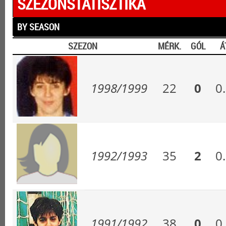
SZEZONSTATISZTIKA
BY SEASON
SZEZON
MÉRK.
GÓL
Á
1998/1999
22
0
0
1992/1993
35
2
0
1991/1992
38
0
0