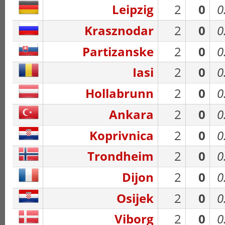
Leipzig
2
0
0
Krasznodar
2
0
0
Partizanske
2
0
0
Iasi
2
0
0
Hollabrunn
2
0
0
Ankara
2
0
0
Koprivnica
2
0
0
Trondheim
2
0
0
Dijon
2
0
0
Osijek
2
0
0
Viborg
2
0
0