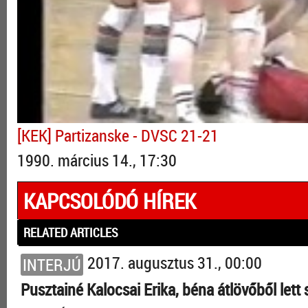
[KEK] Partizanske - DVSC 21-21
1990. március 14., 17:30
KAPCSOLÓDÓ HÍREK
RELATED ARTICLES
2017. augusztus 31., 00:00
INTERJÚ
Pusztainé Kalocsai Erika, béna átlövőből lett