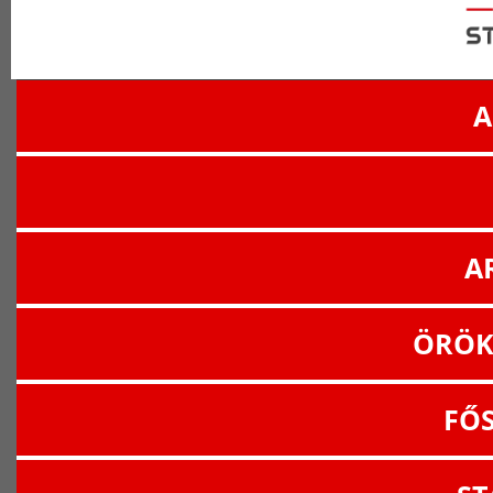
A
A
ÖRÖK
FŐ