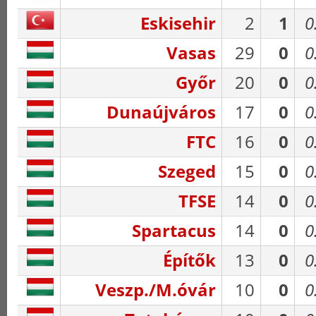
Eskisehir
2
1
0
Vasas
29
0
0
Győr
20
0
0
Dunaújváros
17
0
0
FTC
16
0
0
Szeged
15
0
0
TFSE
14
0
0
Spartacus
14
0
0
Építők
13
0
0
Veszp./M.óvár
10
0
0