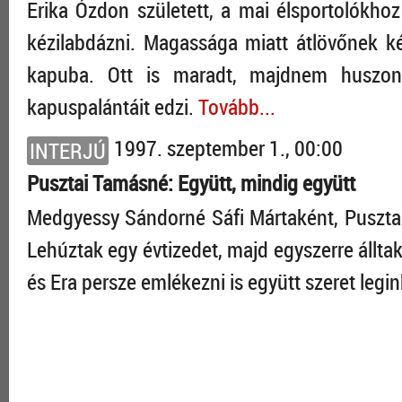
Erika Ózdon született, a mai élsportolókhoz
kézilabdázni. Magassága miatt átlövőnek ké
kapuba. Ott is maradt, majdnem huszonöt
kapuspalántáit edzi.
Tovább...
1997. szeptember 1., 00:00
INTERJÚ
Pusztai Tamásné: Együtt, mindig együtt
Medgyessy Sándorné Sáfi Mártaként, Pusztai
Lehúztak egy évtizedet, majd egyszerre álltak
és Era persze emlékezni is együtt szeret legi