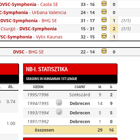
DVSC-Symphonia
-
Caola SE
33 - 16
0
C-Symphonia
-
Urbana Valencia
24 - 14
0
DVSC-Symphonia
-
BHG SE
31 - 17
1
(1/1)
Csurgó
-
DVSC-Symphonia
15 - 31
2
(1/1)
SC-Symphonia
-
Vytis Kaunas
32 - 15
1
DVSC
-
BHG SE
22 - 14
0
NB-I. STATISZTIKA
SEASONS IN HUNGARIAN 1ST LEAGUE
L
ÁTL.
SZEZON
CSAPAT
M.
G.
1995/1996
Szekszárd
9
2
4
0.74
1994/1995
Debrecen
14
9
1993/1994
Debrecen
5
5
1991/1992
Debrecen
1
0
1.00
összesen
29
16