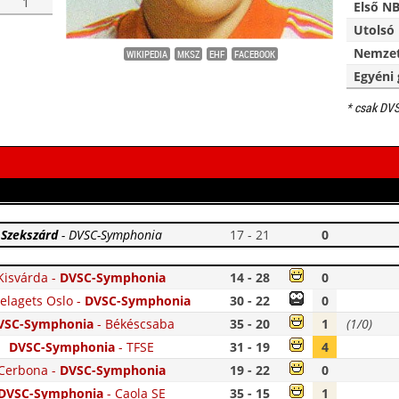
1
Első NB
Utolsó 
Nemzet
WIKIPEDIA
MKSZ
EHF
FACEBOOK
Egyéni 
* csak DV
Szekszárd
-
DVSC-Symphonia
17 - 21
0
Kisvárda
-
DVSC-Symphonia
14 - 28
0
elagets Oslo
-
DVSC-Symphonia
30 - 22
0
VSC-Symphonia
-
Békéscsaba
35 - 20
1
(1/0)
DVSC-Symphonia
-
TFSE
31 - 19
4
Cerbona
-
DVSC-Symphonia
19 - 22
0
DVSC-Symphonia
-
Caola SE
35 - 15
1