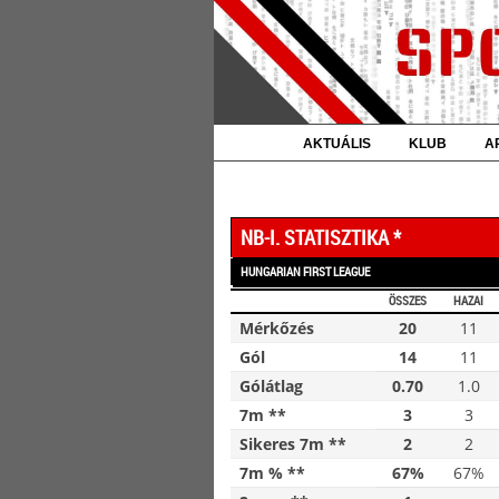
AKTUÁLIS
KLUB
A
NB-I. STATISZTIKA *
HUNGARIAN FIRST LEAGUE
ÖSSZES
HAZAI
Mérkőzés
20
11
Gól
14
11
Gólátlag
0.70
1.0
7m **
3
3
Sikeres 7m **
2
2
7m % **
67%
67%