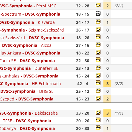
VSC-Symphonia
-
Pécsi MSC
32 - 28
2
(2/1)
C-Spectrum
-
DVSC-Symphonia
18 - 15
0
DVSC-Symphonia
-
Kisvárda
24 - 17
1
-Symphonia
-
Szigma-Szekszárd
26 - 17
0
ma-Szekszárd
-
DVSC-Symphonia
18 - 26
0
DVSC-Symphonia
-
Alcoa
27 - 16
0
ilay Ankara
-
DVSC-Symphonia
18 - 22
0
Caola SE
-
DVSC-Symphonia
22 - 30
0
VSC-Symphonia
-
Dunaferr SE
23 - 13
0
skunhalas
-
DVSC-Symphonia
15 - 24
0
SC-Symphonia
-
HB Echternach
42 - 4
3
(2/2)
DVSC-Symphonia
-
BHG SE
25 - 12
0
Szeged
-
DVSC-Symphonia
15 - 23
2
VSC-Symphonia
-
Békéscsaba
33 - 20
3
(1/1)
TFSE
-
DVSC-Symphonia
20 - 26
0
Kőbánya
-
DVSC-Symphonia
20 - 33
1