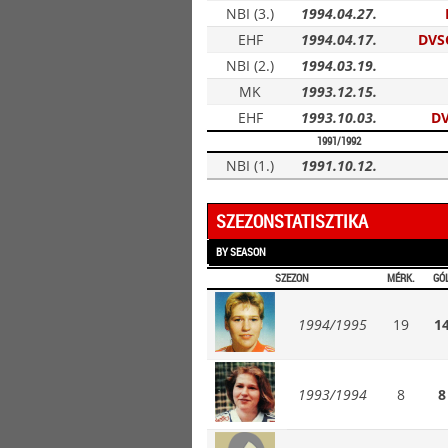
NBI (3.)
1994.04.27.
EHF
1994.04.17.
DVS
NBI (2.)
1994.03.19.
MK
1993.12.15.
EHF
1993.10.03.
DV
1991/1992
NBI (1.)
1991.10.12.
SZEZONSTATISZTIKA
BY SEASON
SZEZON
MÉRK.
GÓ
1994/1995
19
1
1993/1994
8
8