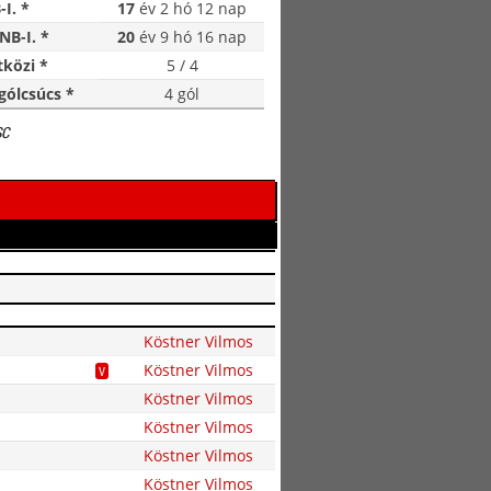
-I. *
17
év 2 hó 12 nap
NB-I. *
20
év 9 hó 16 nap
közi *
5 / 4
gólcsúcs *
4 gól
SC
Köstner Vilmos
Köstner Vilmos
V
Köstner Vilmos
Köstner Vilmos
Köstner Vilmos
Köstner Vilmos