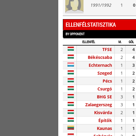
1991/1992
1
0
ELLENFÉLSTATISZTIKA
BY OPPONENT
ELLENFÉL
M.
GÓL
TFSE
2
4
Békéscsaba
2
4
Echternach
1
3
Szeged
1
2
Pécs
1
2
Csurgó
1
2
BHG SE
3
1
Zalaegerszeg
3
1
Kisvárda
2
1
Építők
1
1
Kaunas
1
1