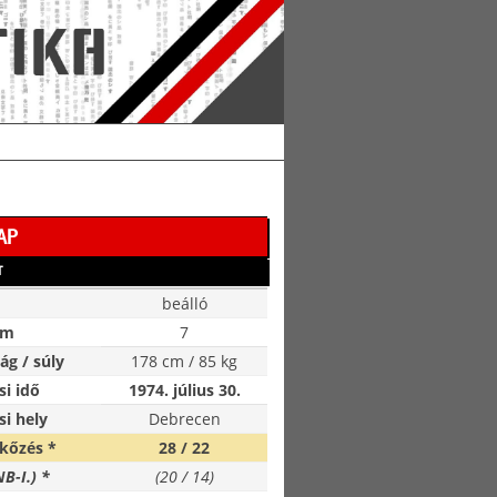
AP
T
beálló
ám
7
g / súly
178 cm / 85 kg
si idő
1974. július 30.
si hely
Debrecen
kőzés *
28 / 22
NB-I.) *
(20 / 14)