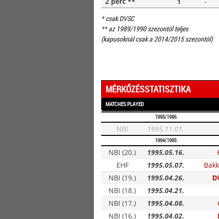
2 perc **
1
-
* csak DVSC
** az 1989/1990 szezontól teljes
(kapusoknál csak a 2014/2015 szezontól)
MÉRKŐZÉSSTATISZTIKA
MATCHES PLAYED
1995/1996
NBI
1995.11.01.
1994/1995
NBI (20.)
1995.05.16.
EHF
1995.05.07.
Bakk
NBI (19.)
1995.04.26.
D
NBI (18.)
1995.04.21.
NBI (17.)
1995.04.08.
NBI (16.)
1995.04.02.