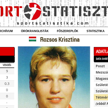
RCHÍVUM
ÖRÖKRANGLISTÁK
FŐSZEREPLŐK
STATISZTIKA
Rozsos Krisztina
ADATL
DATA SHEE
VENDÉG
Poszt
9
Mezsz
3
Magassá
0.3
Születé
0
Születé
0
Tétmér
-
(ebből 