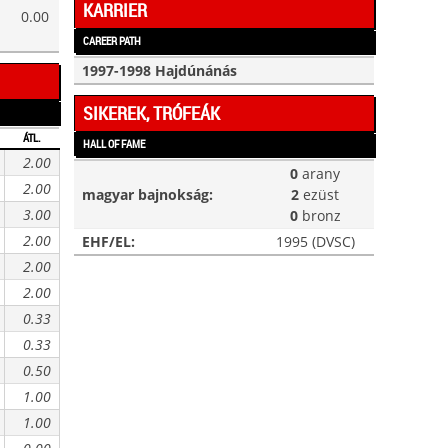
KARRIER
0.00
CAREER PATH
1997-1998 Hajdúnánás
SIKEREK, TRÓFEÁK
ÁTL.
HALL OF FAME
2.00
0
arany
2.00
magyar bajnokság:
2
ezüst
3.00
0
bronz
2.00
EHF/EL:
1995 (DVSC)
2.00
2.00
0.33
0.33
0.50
1.00
1.00