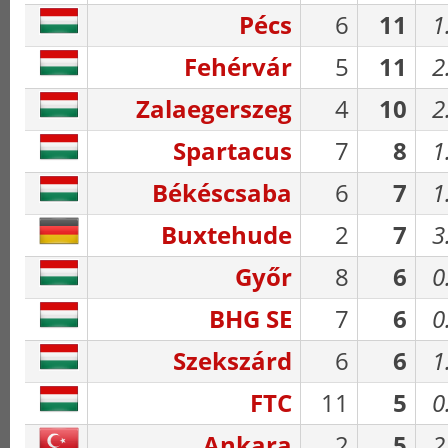
Pécs
6
11
1
Fehérvár
5
11
2
Zalaegerszeg
4
10
2
Spartacus
7
8
1
Békéscsaba
6
7
1
Buxtehude
2
7
3
Győr
8
6
0
BHG SE
7
6
0
Szekszárd
6
6
1
FTC
11
5
0
Ankara
2
5
2