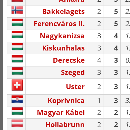
Bakkelagets
2
5
2
Ferencváros II.
2
5
2
Nagykanizsa
3
4
1
Kiskunhalas
3
4
1
Derecske
4
3
0
Szeged
3
3
1
Uster
2
3
1
Koprivnica
1
3
3
Magyar Kábel
2
2
1
Hollabrunn
2
2
1