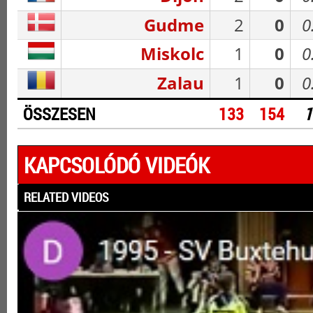
Gudme
2
0
0
Miskolc
1
0
0
Zalau
1
0
0
ÖSSZESEN
133
154
1
KAPCSOLÓDÓ VIDEÓK
RELATED VIDEOS