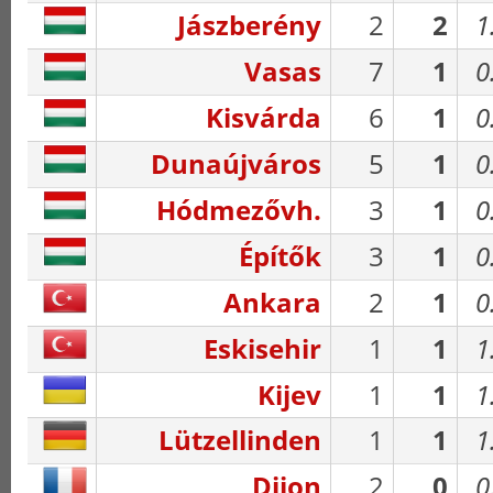
Jászberény
2
2
1
Vasas
7
1
0
Kisvárda
6
1
0
Dunaújváros
5
1
0
Hódmezővh.
3
1
0
Építők
3
1
0
Ankara
2
1
0
Eskisehir
1
1
1
Kijev
1
1
1
Lützellinden
1
1
1
Dijon
2
0
0