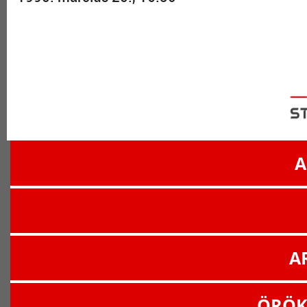
A
A
ÖRÖK