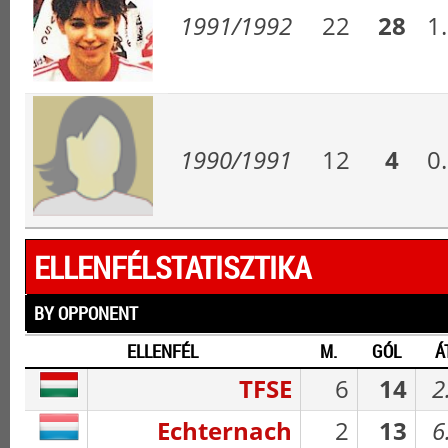
1991/1992
22
28
1
1990/1991
12
4
0
ELLENFÉLSTATISZTIKA
BY OPPONENT
ELLENFÉL
M.
GÓL
Á
TFSE
6
14
2
Echternach
2
13
6