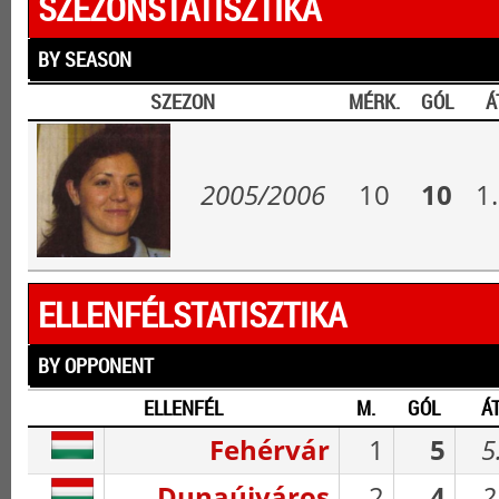
SZEZONSTATISZTIKA
BY SEASON
SZEZON
MÉRK.
GÓL
Á
2005/2006
10
10
1
ELLENFÉLSTATISZTIKA
BY OPPONENT
ELLENFÉL
M.
GÓL
ÁT
Fehérvár
1
5
5
Dunaújváros
2
4
2