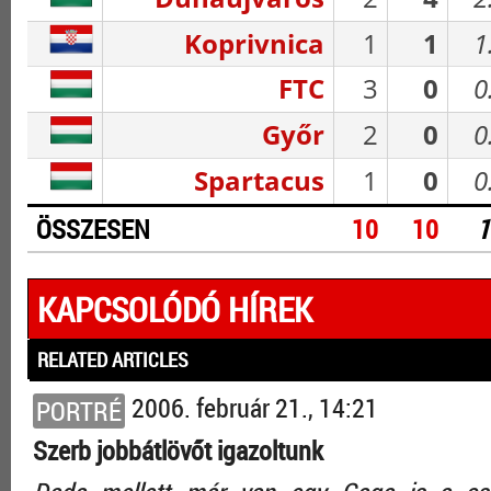
Koprivnica
1
1
1
FTC
3
0
0
Győr
2
0
0
Spartacus
1
0
0
ÖSSZESEN
10
10
1
KAPCSOLÓDÓ HÍREK
RELATED ARTICLES
2006. február 21., 14:21
PORTRÉ
Szerb jobbátlövőt igazoltunk