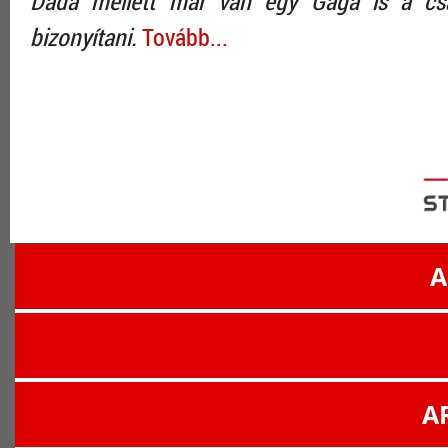
Dada mellett már van egy Gaga is a cs
bizonyítani.
Tovább...
A
A