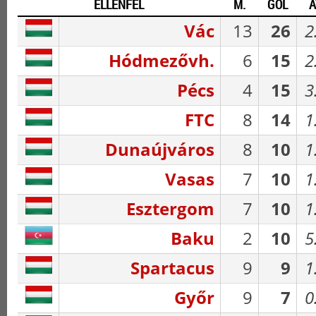
ELLENFÉL
M.
GÓL
Á
Vác
13
26
2
Hódmezővh.
6
15
2
Pécs
4
15
3
FTC
8
14
1
Dunaújváros
8
10
1
Vasas
7
10
1
Esztergom
7
10
1
Baku
2
10
5
Spartacus
9
9
1
Győr
9
7
0