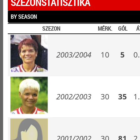
SZEZONSTATISZTIKA
BY SEASON
SZEZON
MÉRK.
GÓL
Á
2003/2004
10
5
0
2002/2003
30
35
1
2001/2002
30
81
2