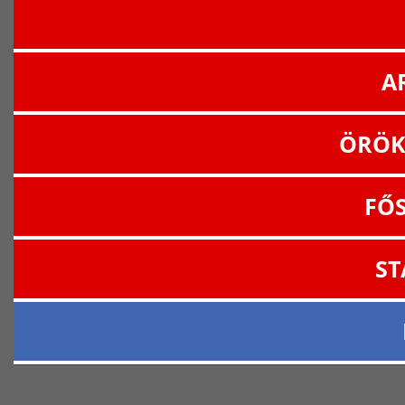
A
ÖRÖK
FŐ
ST