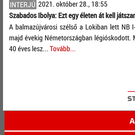
2021. október 28., 18:55
INTERJÚ
Szabados Ibolya: Ezt egy életen át kell játszan
A balmazújvárosi szélső a Lokiban lett NB I
majd évekig Németországban légióskodott. M
40 éves lesz...
Tovább...
A