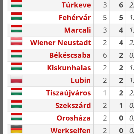
Túrkeve
3
6
2
Fehérvár
5
5
1
Marcali
3
4
1
Wiener Neustadt
2
4
2
Békéscsaba
6
2
0
Kiskunhalas
2
2
1
Lubin
2
2
1
Tiszaújváros
1
2
2
Szekszárd
2
1
0
Orosháza
2
0
0
Werkselfen
2
0
0