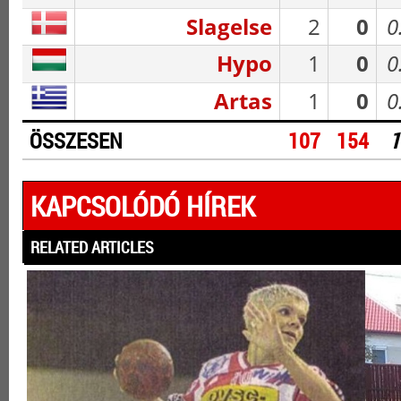
Slagelse
2
0
0
Hypo
1
0
0
Artas
1
0
0
ÖSSZESEN
107
154
1
KAPCSOLÓDÓ HÍREK
RELATED ARTICLES