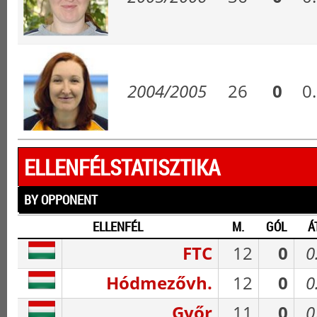
2004/2005
26
0
0
ELLENFÉLSTATISZTIKA
BY OPPONENT
ELLENFÉL
M.
GÓL
Á
FTC
12
0
0
Hódmezővh.
12
0
0
Győr
11
0
0