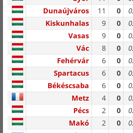
Dunaújváros
11
0
0
Kiskunhalas
9
0
0
Vasas
9
0
0
Vác
8
0
0
Fehérvár
6
0
0
Spartacus
6
0
0
Békéscsaba
6
0
0
Metz
4
0
0
Pécs
2
0
0
Makó
2
0
0