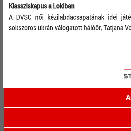
Klassziskapus a Lokiban
A DVSC női kézilabdacsapatának idei játé
sokszoros uk­rán válogatott hálóőr, Tatjana V
A