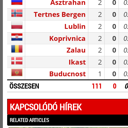
Asztrahan
2
0
0
Tertnes Bergen
2
0
0
Lublin
2
0
0
Koprivnica
2
0
0
Zalau
2
0
0
Ikast
2
0
0
Buducnost
1
0
0
ÖSSZESEN
111
0
0
KAPCSOLÓDÓ HÍREK
RELATED ARTICLES