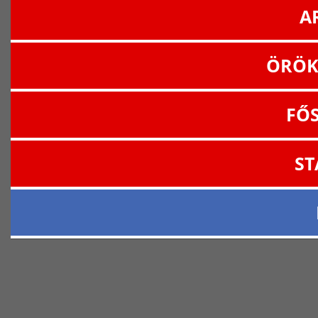
A
ÖRÖK
FŐ
ST