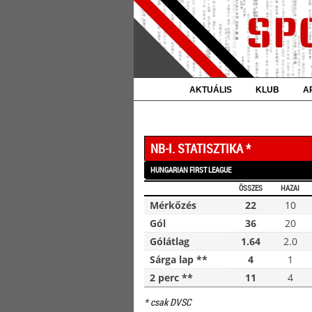
AKTUÁLIS
KLUB
A
NB-I. STATISZTIKA *
HUNGARIAN FIRST LEAGUE
ÖSSZES
HAZAI
Mérkőzés
22
10
Gól
36
20
Gólátlag
1.64
2.0
Sárga lap **
4
1
2 perc **
11
4
* csak DVSC