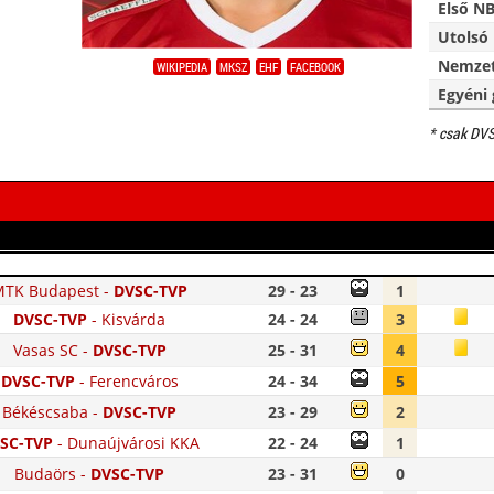
Első NB
Utolsó 
Nemzet
WIKIPEDIA
MKSZ
EHF
FACEBOOK
Egyéni 
* csak DV
MTK Budapest
-
DVSC-TVP
29 - 23
1
DVSC-TVP
-
Kisvárda
24 - 24
3
Vasas SC
-
DVSC-TVP
25 - 31
4
DVSC-TVP
-
Ferencváros
24 - 34
5
Békéscsaba
-
DVSC-TVP
23 - 29
2
SC-TVP
-
Dunaújvárosi KKA
22 - 24
1
Budaörs
-
DVSC-TVP
23 - 31
0