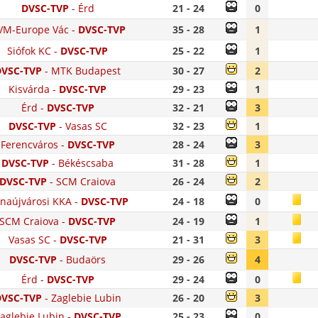
DVSC-TVP
-
Érd
21 - 24
0
VM-Europe Vác
-
DVSC-TVP
35 - 28
1
Siófok KC
-
DVSC-TVP
25 - 22
1
DVSC-TVP
-
MTK Budapest
30 - 27
2
Kisvárda
-
DVSC-TVP
29 - 23
1
Érd
-
DVSC-TVP
32 - 21
3
DVSC-TVP
-
Vasas SC
32 - 23
1
Ferencváros
-
DVSC-TVP
28 - 24
3
DVSC-TVP
-
Békéscsaba
31 - 28
1
DVSC-TVP
-
SCM Craiova
26 - 24
2
naújvárosi KKA
-
DVSC-TVP
24 - 18
0
SCM Craiova
-
DVSC-TVP
24 - 19
1
Vasas SC
-
DVSC-TVP
21 - 31
3
DVSC-TVP
-
Budaörs
29 - 26
4
Érd
-
DVSC-TVP
29 - 24
0
VSC-TVP
-
Zaglebie Lubin
26 - 20
3
aglebie Lubin
-
DVSC-TVP
25 - 23
0