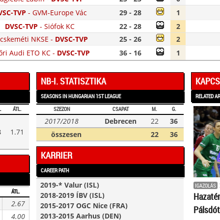
VSC-TVP
-
GVM-Europe Vác
29 - 28
1
DVSC-TVP
-
Siófok KC
22 - 28
2
cskeméti NKSE
-
DVSC-TVP
25 - 26
2
őri Audi ETO KC
-
DVSC-TVP
36 - 16
1
NB-I. STATISZTIKA
KAPCS
SEASONS IN HUNGARIAN 1ST LEAGUE
RELATED A
L
ÁTL.
SZEZON
CSAPAT
M.
G.
2017/2018
Debrecen
22
36
8
1.71
összesen
22
36
KARRIER
CAREER PATH
2019-* Valur (ISL)
IGAZOLÁS
ÁTL.
2018-2019 ÍBV (ISL)
Hazat
2.67
2015-2017 OGC Nice (FRA)
Pálsdót
2013-2015 Aarhus (DEN)
4.00