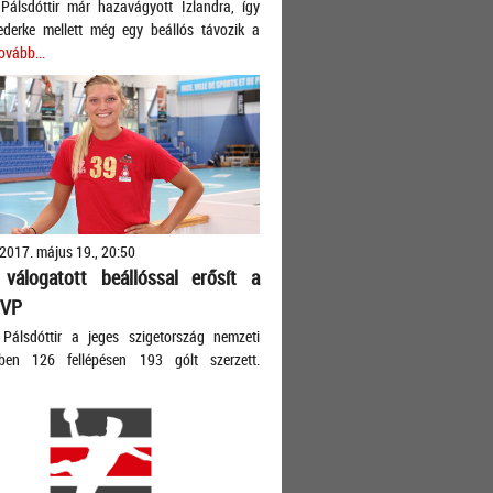
Pálsdóttir már hazavágyott Izlandra, így
ederke mellett még egy beállós távozik a
ovább...
2017. május 19., 20:50
 válogatott beállóssal erősít a
TVP
 Pálsdóttir a jeges szigetország nemzeti
ében 126 fellépésen 193 gólt szerzett.