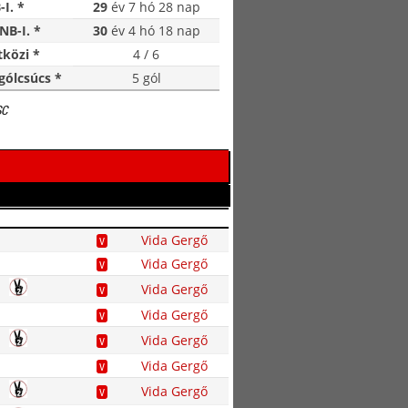
-I. *
29
év 7 hó 28 nap
NB-I. *
30
év 4 hó 18 nap
közi *
4 / 6
gólcsúcs *
5 gól
SC
Vida Gergő
V
Vida Gergő
V
Vida Gergő
V
Vida Gergő
V
Vida Gergő
V
Vida Gergő
V
Vida Gergő
V