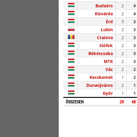
Budaörs
2
4
Kisvárda
2
4
Érd
3
3
Lubin
2
3
Craiova
2
3
Siófok
2
3
Békéscsaba
2
3
MTK
2
3
Vác
2
2
Kecskemét
1
2
Dunaújváros
2
1
Győr
1
1
ÖSSZESEN
28
48