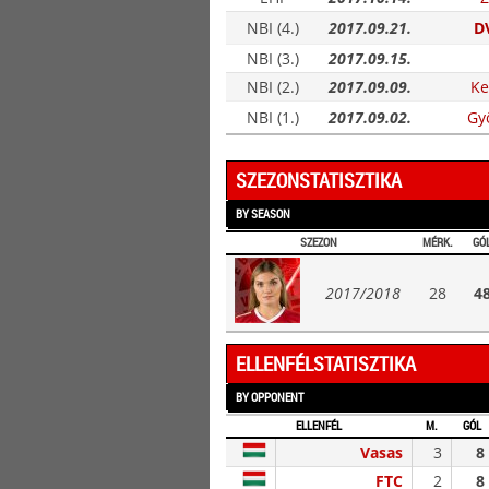
NBI (4.)
2017.09.21.
D
NBI (3.)
2017.09.15.
NBI (2.)
2017.09.09.
Ke
NBI (1.)
2017.09.02.
Gy
SZEZONSTATISZTIKA
BY SEASON
SZEZON
MÉRK.
GÓ
2017/2018
28
4
ELLENFÉLSTATISZTIKA
BY OPPONENT
ELLENFÉL
M.
GÓL
Vasas
3
8
FTC
2
8