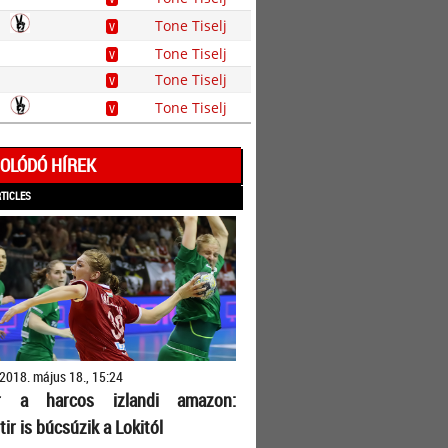
Tone Tiselj
V
Tone Tiselj
V
Tone Tiselj
V
Tone Tiselj
V
OLÓDÓ HÍREK
RTICLES
2018. május 18., 15:24
ér a harcos izlandi amazon:
tir is búcsúzik a Lokitól