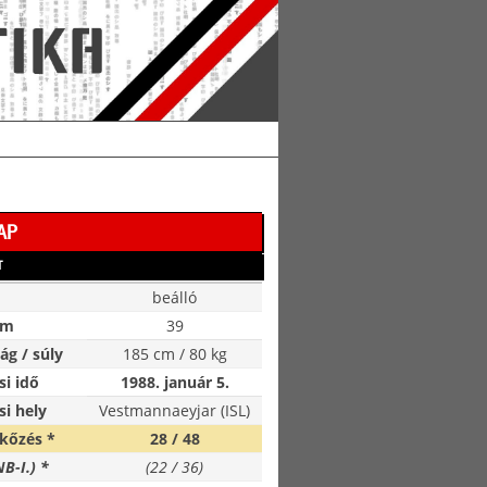
AP
T
beálló
ám
39
g / súly
185 cm / 80 kg
si idő
1988. január 5.
si hely
Vestmannaeyjar (ISL)
kőzés *
28 / 48
NB-I.) *
(22 / 36)