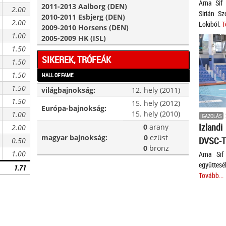
Arna Sif 
2011-2013 Aalborg (DEN)
2.00
Sirián Sz
2010-2011 Esbjerg (DEN)
2.00
Lokiból.
T
2009-2010 Horsens (DEN)
1.00
2005-2009 HK (ISL)
1.50
SIKEREK, TRÓFEÁK
1.50
1.50
HALL OF FAME
1.50
világbajnokság:
12. hely (2011)
1.50
15. hely (2012)
Európa-bajnokság:
15. hely (2010)
1.00
IGAZOLÁS
Izlandi
0
arany
2.00
magyar bajnokság:
0
ezüst
DVSC-
0.50
0
bronz
1.00
Arna Sif
együttes
1.71
Tovább...