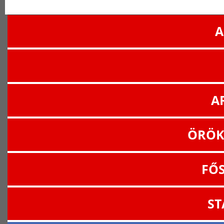
A
A
ÖRÖK
FŐ
ST