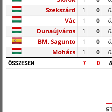
Szekszárd
1
0
0
Vác
1
0
0
Dunaújváros
1
0
0
BM. Sagunto
1
0
0
Mohács
1
0
0
ÖSSZESEN
7
0
0