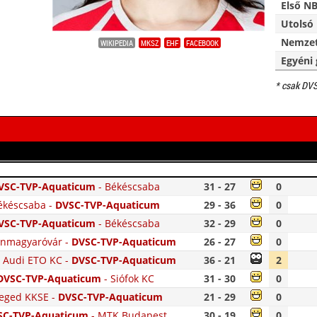
Első NB
Utolsó 
Nemzet
WIKIPEDIA
MKSZ
EHF
FACEBOOK
Egyéni 
* csak DV
VSC-TVP-Aquaticum
-
Békéscsaba
31 - 27
0
ékéscsaba
-
DVSC-TVP-Aquaticum
29 - 36
0
VSC-TVP-Aquaticum
-
Békéscsaba
32 - 29
0
nmagyaróvár
-
DVSC-TVP-Aquaticum
26 - 27
0
i Audi ETO KC
-
DVSC-TVP-Aquaticum
36 - 21
2
DVSC-TVP-Aquaticum
-
Siófok KC
31 - 30
0
eged KKSE
-
DVSC-TVP-Aquaticum
21 - 29
0
SC-TVP-Aquaticum
-
MTK Budapest
30 - 19
0