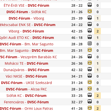
ÉTV-Érdi VSE
-
DVSC-Fórum
28 - 22
0
DVSC-Fórum
-
Siófok KC
31 - 26
0
DVSC-Fórum
-
Viborg
25 - 39
1
ékéscsabai ENK SE
-
DVSC-Fórum
24 - 22
0
Viborg
-
DVSC-Fórum
42 - 25
2
Győri Audi ETO KC
-
DVSC-Fórum
46 - 18
1
DVSC-Fórum
-
Bm. Mar Sagunto
28 - 28
0
Bm. Mar Sagunto
-
DVSC-Fórum
25 - 31
0
VSC-Fórum
-
Veszprém Barabás KC
24 - 26
0
Mohácsi TE
-
DVSC-Fórum
26 - 36
1
Dunaújváros
-
DVSC-Fórum
42 - 32
1
Váci NKSE
-
DVSC-Fórum
34 - 21
0
DVSC-Fórum
-
UKSE Szekszárd
31 - 24
0
DVSC-Fórum
-
Alcoa FKC
28 - 24
0
Siófok KC
-
DVSC-Fórum
33 - 25
2
Ferencváros
-
DVSC-Fórum
32 - 27
0
DVSC-Fórum
-
Ormi Loux Patras
41 - 26
2