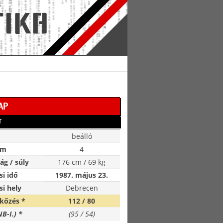
AP
T
beálló
ám
4
g / súly
176 cm / 69 kg
si idő
1987. május 23.
si hely
Debrecen
kőzés *
112 / 80
NB-I.) *
(95 / 54)