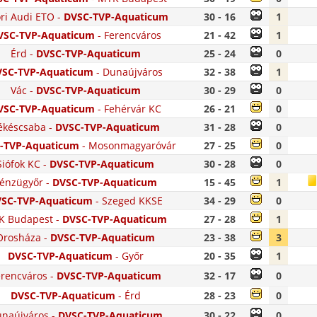
ri Audi ETO
-
DVSC-TVP-Aquaticum
30 - 16
1
VSC-TVP-Aquaticum
-
Ferencváros
21 - 42
1
Érd
-
DVSC-TVP-Aquaticum
25 - 24
0
SC-TVP-Aquaticum
-
Dunaújváros
32 - 38
1
Vác
-
DVSC-TVP-Aquaticum
30 - 29
0
VSC-TVP-Aquaticum
-
Fehérvár KC
26 - 21
0
ékéscsaba
-
DVSC-TVP-Aquaticum
31 - 28
0
-TVP-Aquaticum
-
Mosonmagyaróvár
27 - 25
0
Siófok KC
-
DVSC-TVP-Aquaticum
30 - 28
0
énzügyőr
-
DVSC-TVP-Aquaticum
15 - 45
1
SC-TVP-Aquaticum
-
Szeged KKSE
34 - 29
0
K Budapest
-
DVSC-TVP-Aquaticum
27 - 28
1
Orosháza
-
DVSC-TVP-Aquaticum
23 - 38
3
DVSC-TVP-Aquaticum
-
Győr
20 - 35
1
erencváros
-
DVSC-TVP-Aquaticum
32 - 17
0
DVSC-TVP-Aquaticum
-
Érd
28 - 23
0
naújváros
-
DVSC-TVP-Aquaticum
30 - 22
0