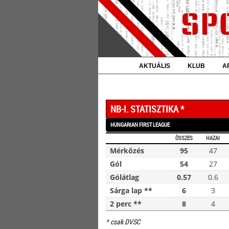
AKTUÁLIS
KLUB
A
NB-I. STATISZTIKA *
HUNGARIAN FIRST LEAGUE
ÖSSZES
HAZAI
Mérkőzés
95
47
Gól
54
27
Gólátlag
0.57
0.6
Sárga lap **
6
3
2 perc **
8
4
* csak DVSC