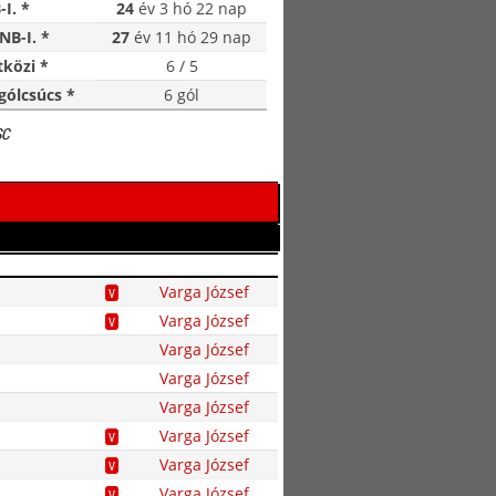
-I. *
24
év 3 hó 22 nap
NB-I. *
27
év 11 hó 29 nap
közi *
6 / 5
gólcsúcs *
6 gól
SC
Varga József
V
Varga József
V
Varga József
Varga József
Varga József
Varga József
V
Varga József
V
Varga József
V