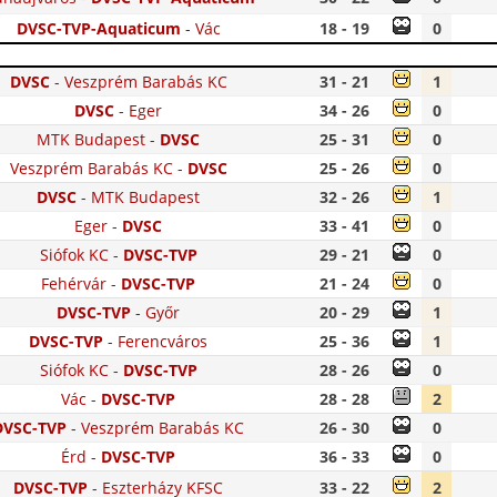
DVSC-TVP-Aquaticum
-
Vác
18 - 19
0
DVSC
-
Veszprém Barabás KC
31 - 21
1
DVSC
-
Eger
34 - 26
0
MTK Budapest
-
DVSC
25 - 31
0
Veszprém Barabás KC
-
DVSC
25 - 26
0
DVSC
-
MTK Budapest
32 - 26
1
Eger
-
DVSC
33 - 41
0
Siófok KC
-
DVSC-TVP
29 - 21
0
Fehérvár
-
DVSC-TVP
21 - 24
0
DVSC-TVP
-
Győr
20 - 29
1
DVSC-TVP
-
Ferencváros
25 - 36
1
Siófok KC
-
DVSC-TVP
28 - 26
0
Vác
-
DVSC-TVP
28 - 28
2
DVSC-TVP
-
Veszprém Barabás KC
26 - 30
0
Érd
-
DVSC-TVP
36 - 33
0
DVSC-TVP
-
Eszterházy KFSC
33 - 22
2