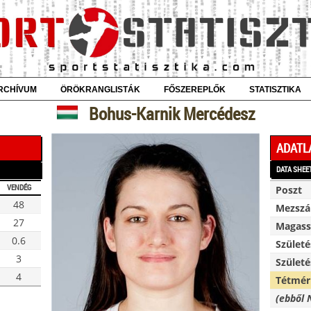
RCHÍVUM
ÖRÖKRANGLISTÁK
FŐSZEREPLŐK
STATISZTIKA
Bohus-Karnik Mercédesz
ADATL
DATA SHEE
VENDÉG
Poszt
48
Mezsz
27
Magassá
0.6
Születé
3
Születé
4
Tétmér
(ebből 