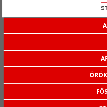
A
A
ÖRÖK
FŐ