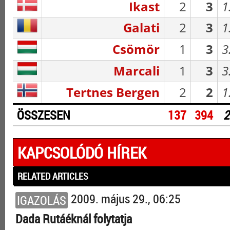
Ikast
2
3
1
Galati
2
3
1
Csömör
1
3
3
Marcali
1
3
3
Tertnes Bergen
2
2
1
ÖSSZESEN
137
394
2
KAPCSOLÓDÓ HÍREK
RELATED ARTICLES
2009. május 29., 06:25
IGAZOLÁS
Dada Rutáéknál folytatja