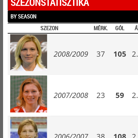
SZEZONSTATISZTIKA
BY SEASON
SZEZON
MÉRK.
GÓL
Á
2008/2009
37
105
2
2007/2008
23
59
2
2006/2007
38
108
2