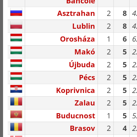
Bancole
Asztrahan
2
8
4
Lublin
2
8
4
Orosháza
1
6
6
Makó
2
5
2
Újbuda
2
5
2
Pécs
2
5
2
Koprivnica
2
5
2
Zalau
2
5
2
Buducnost
1
5
5
Brasov
2
4
2