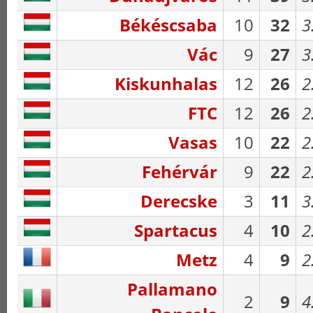
Békéscsaba
10
32
3
Vác
9
27
3
Kiskunhalas
12
26
2
FTC
12
26
2
Vasas
10
22
2
Fehérvár
9
22
2
Derecske
3
11
3
Spartacus
4
10
2
Metz
4
9
2
Pallamano
2
9
4