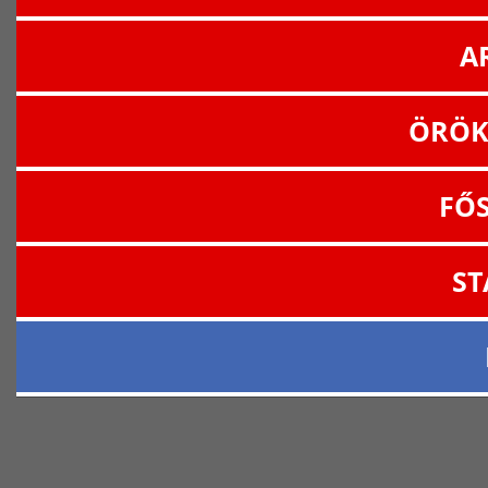
A
ÖRÖK
FŐ
ST