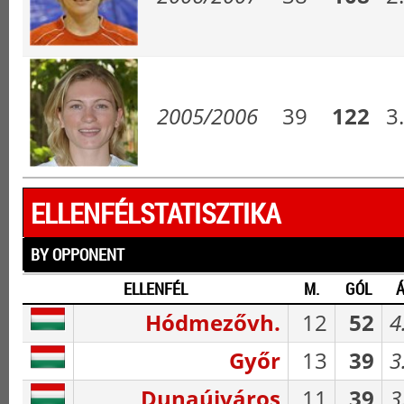
2005/2006
39
122
3
ELLENFÉLSTATISZTIKA
BY OPPONENT
ELLENFÉL
M.
GÓL
Á
Hódmezővh.
12
52
4
Győr
13
39
3
Dunaújváros
11
39
3