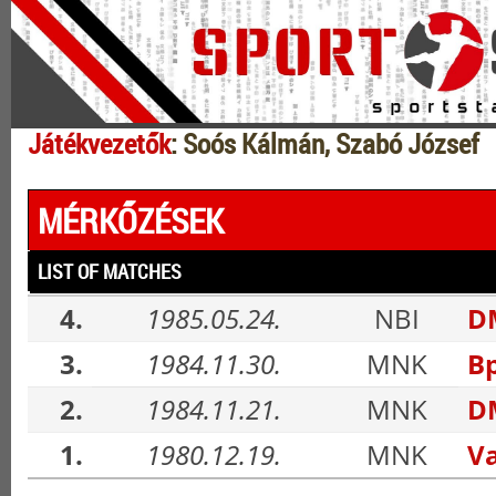
Játékvezetők
: Soós Kálmán, Szabó József
MÉRKŐZÉSEK
LIST OF MATCHES
4.
1985.05.24.
NBI
DM
3.
1984.11.30.
MNK
Bp
2.
1984.11.21.
MNK
D
1.
1980.12.19.
MNK
V