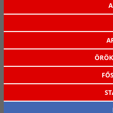
A
A
ÖRÖK
FŐ
ST