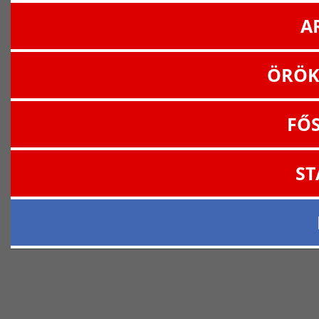
A
ÖRÖK
FŐ
ST