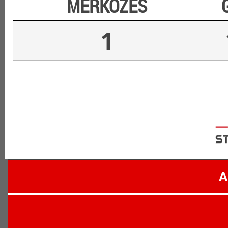
MÉRKŐZÉS
1
A