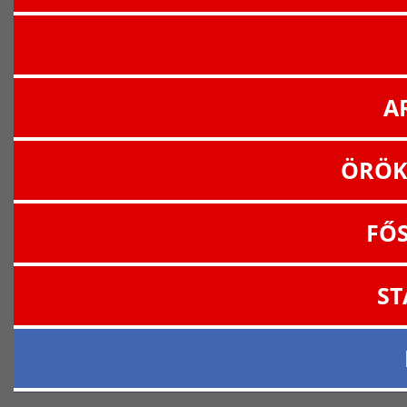
A
ÖRÖK
FŐ
ST