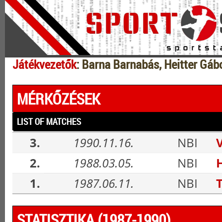
Játékvezetők
: Barna Barnabás, Heitter Gáb
MÉRKŐZÉSEK
LIST OF MATCHES
3.
1990.11.16.
NBI
2.
1988.03.05.
NBI
1.
1987.06.11.
NBI
STATISZTIKA (1987-1990)