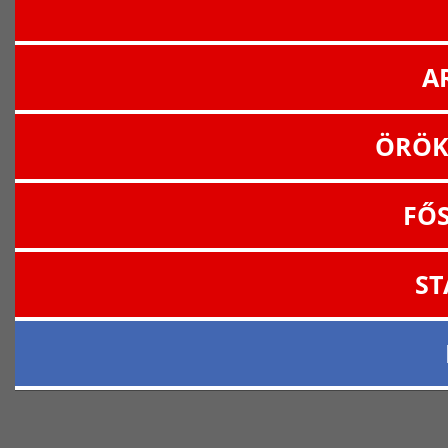
A
ÖRÖK
FŐ
ST