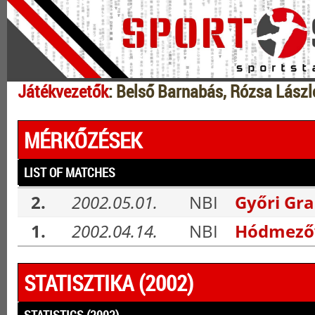
Játékvezetők
: Belső Barnabás, Rózsa Lászl
MÉRKŐZÉSEK
LIST OF MATCHES
2.
2002.05.01.
NBI
Győri Gra
1.
2002.04.14.
NBI
Hódmezőv
STATISZTIKA (2002)