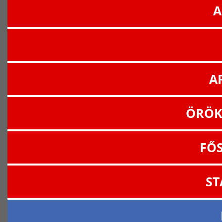
A
A
ÖRÖK
FŐ
ST