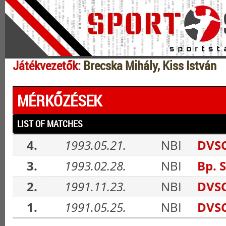
Játékvezetők
: Brecska Mihály, Kiss István
MÉRKŐZÉSEK
LIST OF MATCHES
4.
1993.05.21.
NBI
DVSC
3.
1993.02.28.
NBI
Bp. 
2.
1991.11.23.
NBI
DVSC
1.
1991.05.25.
NBI
DVSC