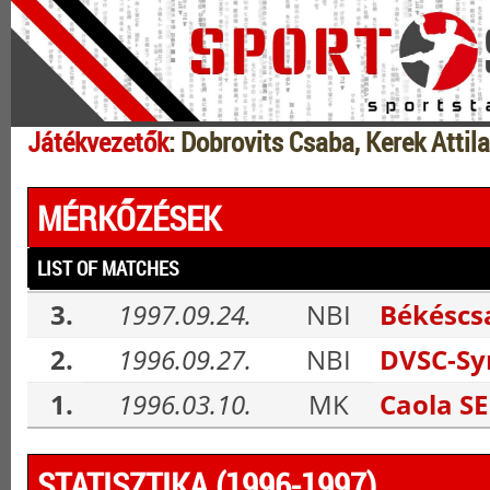
Játékvezetők
: Dobrovits Csaba, Kerek Attila
MÉRKŐZÉSEK
LIST OF MATCHES
3.
1997.09.24.
NBI
Békéscs
2.
1996.09.27.
NBI
DVSC-Sy
1.
1996.03.10.
MK
Caola S
STATISZTIKA (1996-1997)