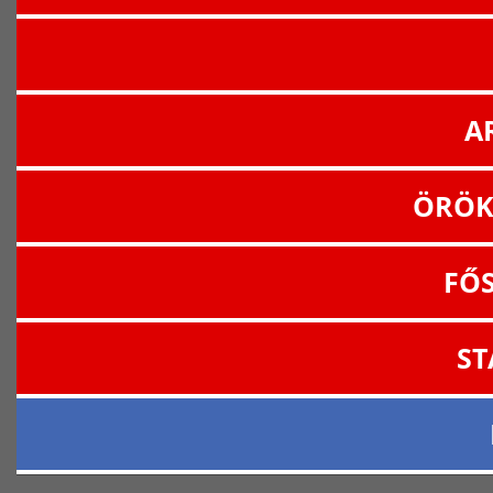
A
ÖRÖK
FŐ
ST