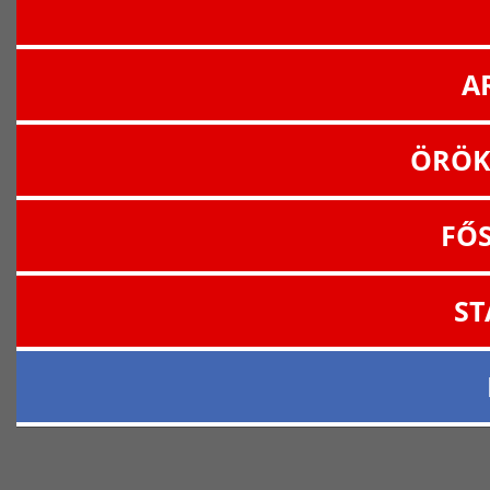
A
ÖRÖK
FŐ
ST