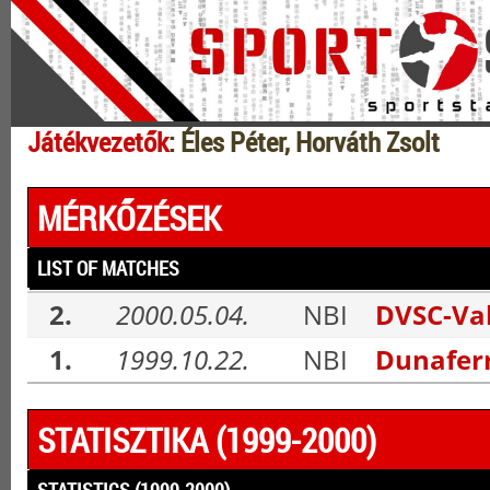
Játékvezetők
: Éles Péter, Horváth Zsolt
MÉRKŐZÉSEK
LIST OF MATCHES
2.
2000.05.04.
NBI
DVSC-Val
1.
1999.10.22.
NBI
Dunaferr
STATISZTIKA (1999-2000)