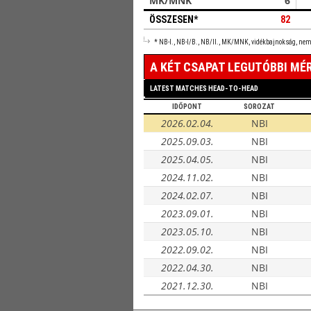
MK/MNK
6
ÖSSZESEN*
82
* NB-I., NB-I/B., NB/II., MK/MNK, vidékbajnokság, ne
A KÉT CSAPAT LEGUTÓBBI MÉ
LATEST MATCHES HEAD-TO-HEAD
IDŐPONT
SOROZAT
2026.02.04.
NBI
2025.09.03.
NBI
2025.04.05.
NBI
2024.11.02.
NBI
2024.02.07.
NBI
2023.09.01.
NBI
2023.05.10.
NBI
2022.09.02.
NBI
2022.04.30.
NBI
2021.12.30.
NBI