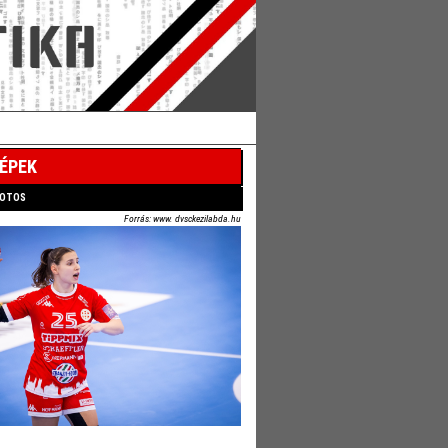
ÉPEK
HOTOS
Forrás: www. dvsckezilabda.hu