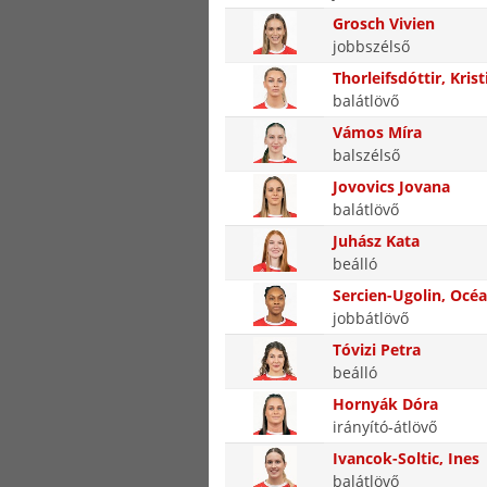
Grosch Vivien
jobbszélső
Thorleifsdóttir, Krist
balátlövő
Vámos Míra
balszélső
Jovovics Jovana
balátlövő
Juhász Kata
beálló
Sercien-Ugolin, Océ
jobbátlövő
Tóvizi Petra
beálló
Hornyák Dóra
irányító-átlövő
Ivancok-Soltic, Ines
balátlövő