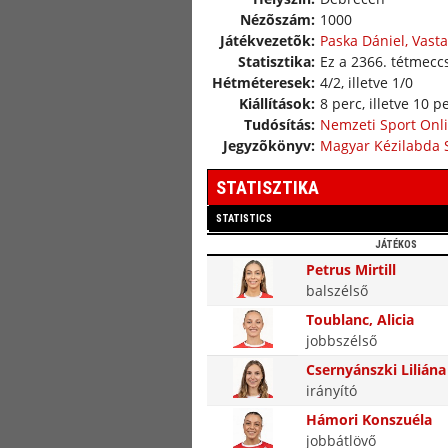
Nézõszám:
1000
Játékvezetõk:
Paska Dániel, Vast
Statisztika:
Ez a 2366. tétmeccs
Hétméteresek:
4/2, illetve 1/0
Kiállítások:
8 perc, illetve 10 p
Tudósítás:
Nemzeti Sport Onl
Jegyzõkönyv:
Magyar Kézilabda 
STATISZTIKA
STATISTICS
JÁTÉKOS
Petrus Mirtill
balszélső
Toublanc, Alicia
jobbszélső
Csernyánszki Liliána
irányító
Hámori Konszuéla
jobbátlövő