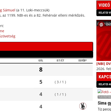
VIDEÓ
ag Sámuel
(a 11. Loki-meccsük)
RELATED V
, az 1199. NBI-es és a 82. Fehérvár elleni mérkõzés.
erc
ine
Szövetség
GÓL
D7 / É7
EGYÉB*
[NBI] DV
8
2026. feb
KAPCS
5
( 3 / 1 )
RELATED A
4
( 1 / 1 )
TUDÓSÍTÁS
Sima g
4
Tíz perci