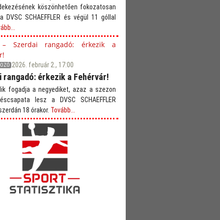
édekezésének köszönhetően fokozatosan
 a DVSC SCHAEFFLER és végül 11 góllal
ább...
2026. február 2., 17:00
GOZÓ
 rangadó: érkezik a Fehérvár!
ik fogadja a negyediket, azaz a szezon
téscsapata lesz a DVSC SCHAEFFLER
szerdán 18 órakor.
Tovább...