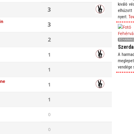
kiváló v
3
elhúzott
nyert.
Tov
in
3
2
BEHARAN
Szerdai
1
A harmad
meglepe
vendége 
1
ane
1
1
0
0