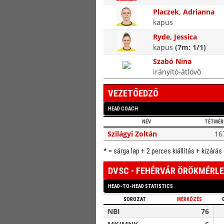
Placzek, Adrianna
kapus
Ryde, Jessica
kapus
(7m: 1/1)
Szabó Nina
irányító-átlövő
VEZETŐEDZŐ
HEAD COACH
NÉV
TÉTMÉR
Szilágyi Zoltán
16
* = sárga lap + 2 perces kiállítás + kizárás
DVSC - FEHÉRVÁR ÖRÖKMÉRL
HEAD-TO-HEAD STATISTICS
SOROZAT
MÉRKŐZÉS
NBI
76