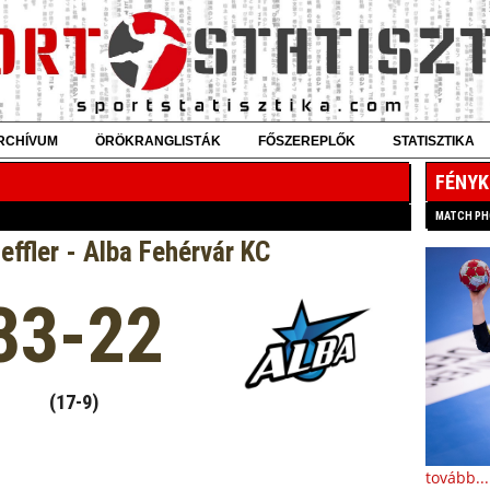
RCHÍVUM
ÖRÖKRANGLISTÁK
FŐSZEREPLŐK
STATISZTIKA
FÉNYK
MATCH P
ffler - Alba Fehérvár KC
33-22
(17-9)
tovább...