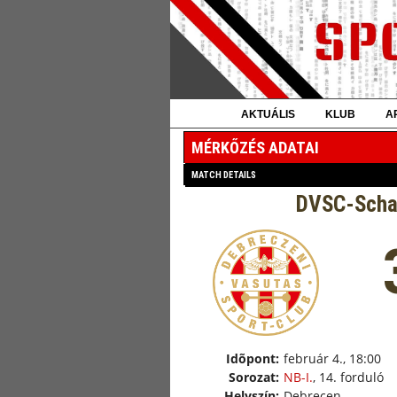
AKTUÁLIS
KLUB
A
MÉRKŐZÉS ADATAI
MATCH DETAILS
DVSC-Schae
Idõpont:
február 4., 18:00
Sorozat:
NB-I.
, 14. forduló
Helyszín:
Debrecen