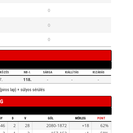
0
0
0
KŐZÉS
NB-I.
SÁRGA
KIÁLLÍTÁS
KIZÁRÁS
7.
118.
-
-
-
 (piros lap) + súlyos sérülés
EG
GY
D
V
GÓL
MÉRLEG
PONT
46
2
28
2080-1872
+18
62%