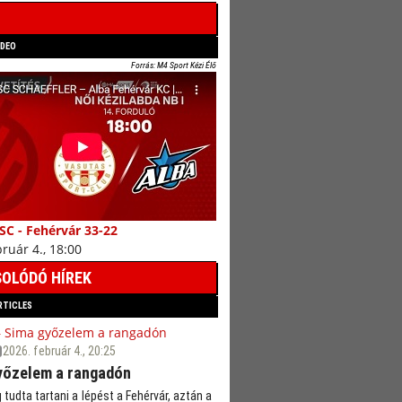
IDEO
Forrás: M4 Sport Kézi Élő
SC - Fehérvár 33-22
ruár 4., 18:00
OLÓDÓ HÍREK
RTICLES
2026. február 4., 20:25
yőzelem a rangadón
g tudta tartani a lépést a Fehérvár, aztán a