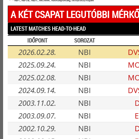
* NB-I., NB-I/B., NB/II., MK/MNK, vidékbajnokság, nemzetközi kupák
A KÉT CSAPAT LEGUTÓBBI MÉRKŐ
LATEST MATCHES HEAD-TO-HEAD
IDŐPONT
SOROZAT
2026.02.28.
NBI
DV
2025.09.24.
NBI
MO
2025.02.08.
NBI
MO
2024.09.14.
NBI
DV
2003.11.02.
NBI
D
2003.09.07.
NBI
E
2002.10.29.
NBI
D