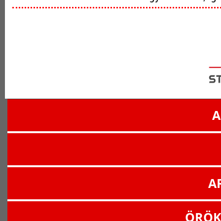
A
A
ÖRÖK