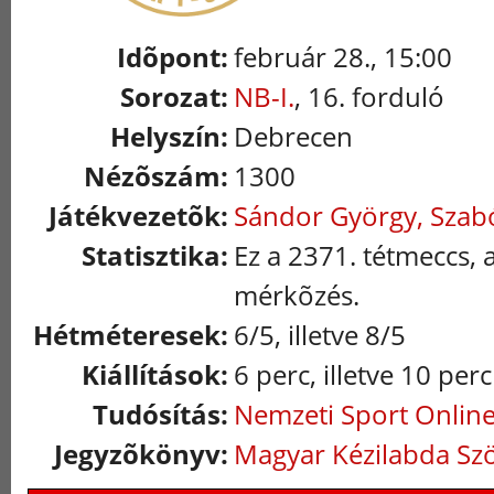
Idõpont:
február 28., 15:00
Sorozat:
NB-I.
, 16. forduló
Helyszín:
Debrecen
Nézõszám:
1300
Játékvezetõk:
Sándor György, Szab
Statisztika:
Ez a 2371. tétmeccs, 
mérkõzés.
Hétméteresek:
6/5, illetve 8/5
Kiállítások:
6 perc, illetve 10 perc
Tudósítás:
Nemzeti Sport Onlin
Jegyzõkönyv:
Magyar Kézilabda Sz