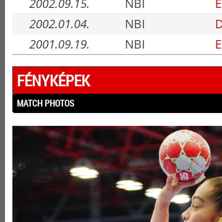
2002.09.15.
NBI
E
2002.01.04.
NBI
D
2001.09.19.
NBI
E
FÉNYKÉPEK
MATCH PHOTOS