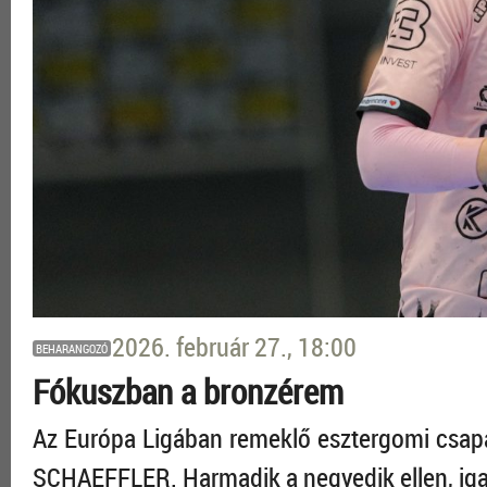
2026. február 27., 18:00
BEHARANGOZÓ
Fókuszban a bronzérem
Az Európa Ligában remeklő esztergomi csa
SCHAEFFLER. Harmadik a negyedik ellen, iga