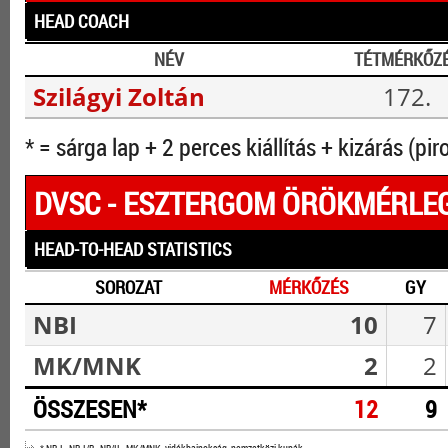
HEAD COACH
NÉV
TÉTMÉRKŐZ
Szilágyi Zoltán
172.
* = sárga lap + 2 perces kiállítás + kizárás (pir
DVSC - ESZTERGOM ÖRÖKMÉRLE
HEAD-TO-HEAD STATISTICS
SOROZAT
MÉRKŐZÉS
GY
NBI
10
7
MK/MNK
2
2
ÖSSZESEN*
12
9