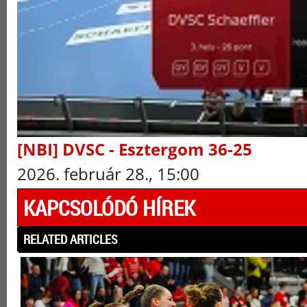
[NBI] DVSC - Esztergom 36-25
2026. február 28., 15:00
KAPCSOLÓDÓ HÍREK
RELATED ARTICLES