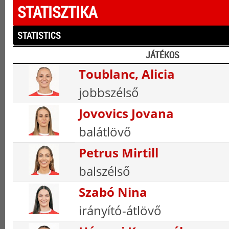
STATISZTIKA
STATISTICS
JÁTÉKOS
Toublanc, Alicia
jobbszélső
Jovovics Jovana
balátlövő
Petrus Mirtill
balszélső
Szabó Nina
irányító-átlövő