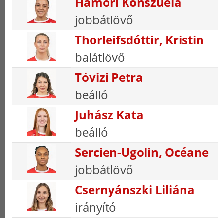
Hámori Konszuéla
jobbátlövő
Thorleifsdóttir, Kristin
balátlövő
Tóvizi Petra
beálló
Juhász Kata
beálló
Sercien-Ugolin, Océane
jobbátlövő
Csernyánszki Liliána
irányító