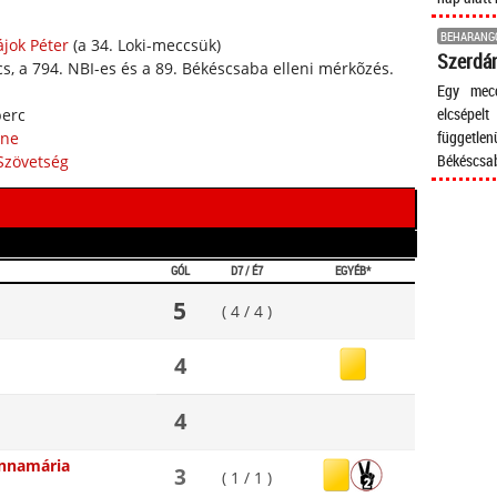
BEHARANG
ájok Péter
(a 34. Loki-meccsük)
Szerdán
s, a 794. NBI-es és a 89. Békéscsaba elleni mérkõzés.
Egy mecc
elcsépel
perc
független
ine
Békéscsa
Szövetség
GÓL
D7 / É7
EGYÉB*
5
( 4 / 4 )
4
4
Annamária
3
( 1 / 1 )