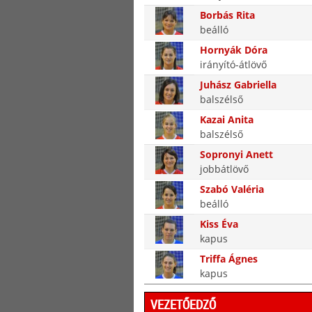
Borbás Rita
beálló
Hornyák Dóra
irányító-átlövő
Juhász Gabriella
balszélső
Kazai Anita
balszélső
Sopronyi Anett
jobbátlövő
Szabó Valéria
beálló
Kiss Éva
kapus
Triffa Ágnes
kapus
VEZETŐEDZŐ