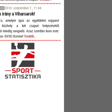
2010. szeptember 7., 11:44
OZÓ
 irány a Viharsarok!
s, amelyre igaz az egyébként roppant
t közhely: a két csapat helyezésétől
ül mindig rangadó. Azaz szerdán kora este:
ba--DVSC-Korvex!
Tovább...