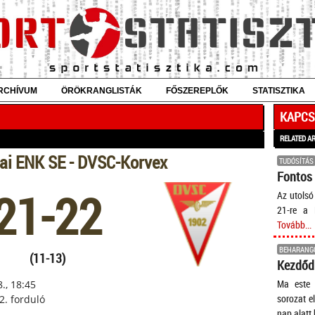
RCHÍVUM
ÖRÖKRANGLISTÁK
FŐSZEREPLŐK
STATISZTIKA
KAPCS
RELATED A
ai ENK SE - DVSC-Korvex
TUDÓSÍTÁS
Fontos 
21-22
Az utolsó
21-re a 
Tovább...
BEHARANG
(11-13)
Kezdődi
Ma este 
., 18:45
sorozat e
 2. forduló
nap alatt