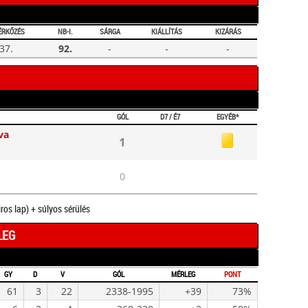
ÉRKŐZÉS
NB-I.
SÁRGA
KIÁLLÍTÁS
KIZÁRÁS
37.
92.
-
-
-
GÓL
D7 / É7
EGYÉB*
va
1
0
iros lap) + súlyos sérülés
LEG
GY
D
V
GÓL
MÉRLEG
PONT
61
3
22
2338-1995
+39
73%