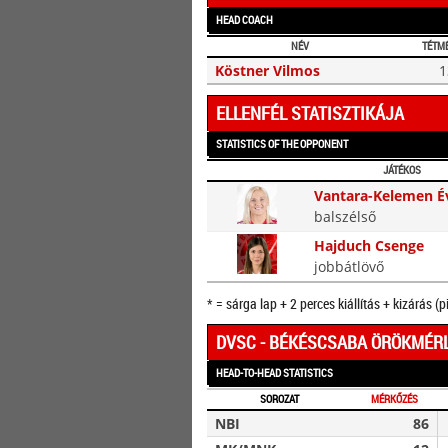
HEAD COACH
NÉV
TÉTM
Köstner Vilmos
1
ELLENFÉL STATISZTIKÁJA
STATISTICS OF THE OPPONENT
JÁTÉKOS
Vantara-Kelemen É
balszélső
Hajduch Csenge
jobbátlövő
* = sárga lap + 2 perces kiállítás + kizárás (p
DVSC - BÉKÉSCSABA ÖRÖKMÉR
HEAD-TO-HEAD STATISTICS
SOROZAT
MÉRKŐZÉS
NBI
86