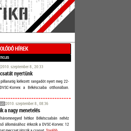
OLÓDÓ HÍREK
RTICLES
2010. szeptember 8., 20:33
csatát nyertünk
 pillanatig kiélezett rangadót nyert meg 22-
DVSC-Korvex a Békéscsaba otthonában.
2010. szeptember 8., 08:36
OZÓ
k a nagy menetelés
háromnegyed hétkor Békéscsabán nehéz
lső állomásához érkezik a DVSC-Korvex: 12
 hat meccset játszik a csapat.
Tovább...