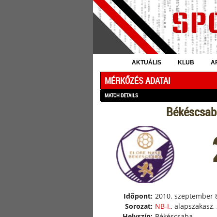
AKTUÁLIS
KLUB
A
MÉRKŐZÉS ADATAI
MATCH DETAILS
Békéscsab
Idõpont:
2010. szeptember 8
Sorozat:
NB-I.
, alapszakasz,
Helyszín:
Békéscsaba