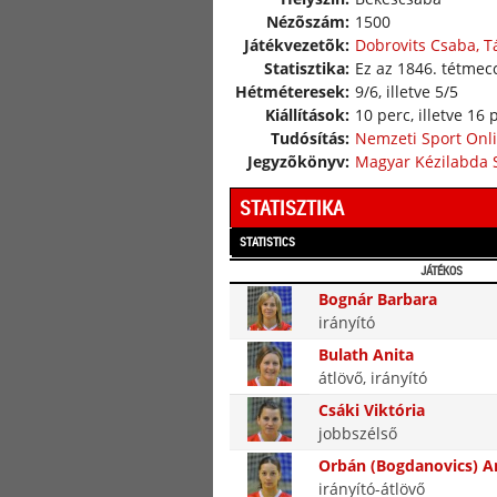
Nézõszám:
1500
Játékvezetõk:
Dobrovits Csaba, T
Statisztika:
Ez az 1846. tétmecc
Hétméteresek:
9/6, illetve 5/5
Kiállítások:
10 perc, illetve 16 
Tudósítás:
Nemzeti Sport Onl
Jegyzõkönyv:
Magyar Kézilabda 
STATISZTIKA
STATISTICS
JÁTÉKOS
Bognár Barbara
irányító
Bulath Anita
átlövő, irányító
Csáki Viktória
jobbszélső
Orbán (Bogdanovics) 
irányító-átlövő