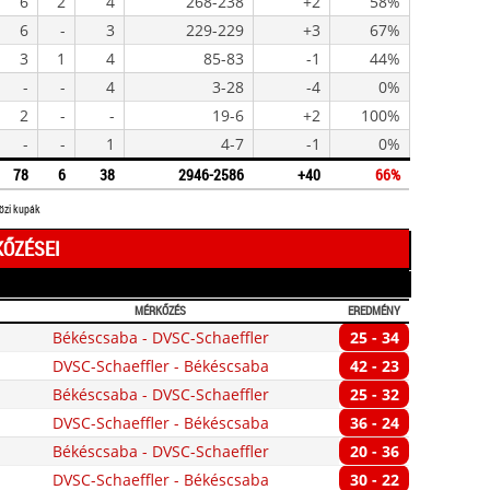
6
2
4
268-238
+2
58%
6
-
3
229-229
+3
67%
3
1
4
85-83
-1
44%
-
-
4
3-28
-4
0%
2
-
-
19-6
+2
100%
-
-
1
4-7
-1
0%
78
6
38
2946-2586
+40
66%
közi kupák
KŐZÉSEI
MÉRKŐZÉS
EREDMÉNY
Békéscsaba - DVSC-Schaeffler
25 - 34
DVSC-Schaeffler - Békéscsaba
42 - 23
Békéscsaba - DVSC-Schaeffler
25 - 32
DVSC-Schaeffler - Békéscsaba
36 - 24
Békéscsaba - DVSC-Schaeffler
20 - 36
DVSC-Schaeffler - Békéscsaba
30 - 22