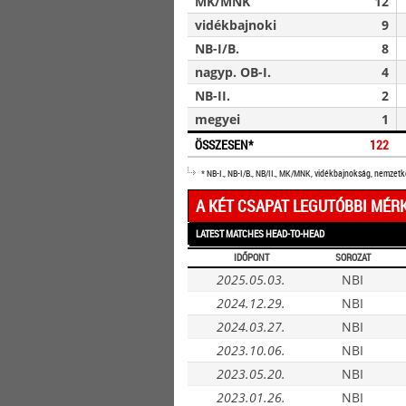
MK/MNK
12
vidékbajnoki
9
NB-I/B.
8
nagyp. OB-I.
4
NB-II.
2
megyei
1
ÖSSZESEN*
122
* NB-I., NB-I/B., NB/II., MK/MNK, vidékbajnokság, nemzet
A KÉT CSAPAT LEGUTÓBBI MÉR
LATEST MATCHES HEAD-TO-HEAD
IDŐPONT
SOROZAT
2025.05.03.
NBI
2024.12.29.
NBI
2024.03.27.
NBI
2023.10.06.
NBI
2023.05.20.
NBI
2023.01.26.
NBI