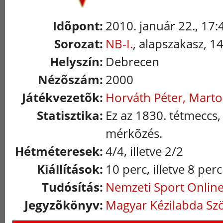
Idõpont:
2010. január 22., 17:
Sorozat:
NB-I.
, alapszakasz, 1
Helyszín:
Debrecen
Nézõszám:
2000
Játékvezetõk:
Horváth Péter, Marto
Statisztika:
Ez az 1830. tétmeccs,
mérkõzés.
Hétméteresek:
4/4, illetve 2/2
Kiállítások:
10 perc, illetve 8 perc
Tudósítás:
Nemzeti Sport Onlin
Jegyzõkönyv:
Magyar Kézilabda Sz