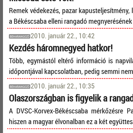
Remek védekezés, pazar kapusteljesítmény, l
a Békéscsaba elleni rangadó megnyerésének 
2010. január 22., 10:42
BEHARANGOZÓ
Kezdés háromnegyed hatkor!
Több, egymástól eltérő információ is napv
időpontjával kapcsolatban, pedig semmi nem 
2010. január 22., 10:35
BEHARANGOZÓ
Olaszországban is figyelik a ranga
A DVSC-Korvex-Békéscsaba mérkőzésre Par
hiszen a magyar élvonalban ez a két együttes