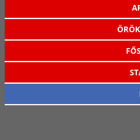
A
ÖRÖK
FŐ
ST