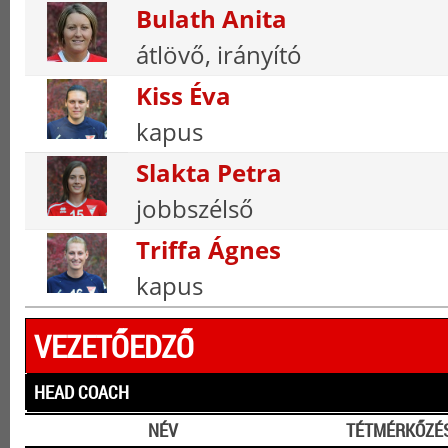
Bulath Anita
átlövő, irányító
Kiss Éva
kapus
Slakta Petra
jobbszélső
Triffa Ágnes
kapus
VEZETŐEDZŐ
HEAD COACH
NÉV
TÉTMÉRKŐZÉ