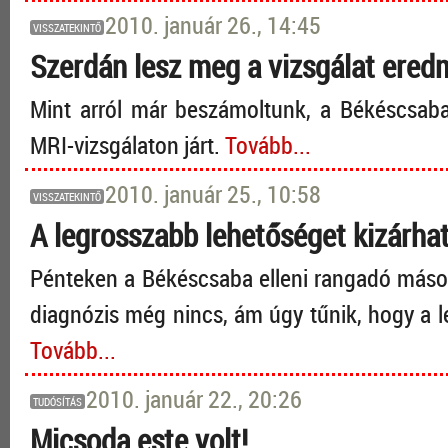
2010. január 26., 14:45
VISSZATEKINTŐ
Szerdán lesz meg a vizsgálat ere
Mint arról már beszámoltunk, a Békéscsaba
MRI-vizsgálaton járt.
Tovább...
2010. január 25., 10:58
VISSZATEKINTŐ
A legrosszabb lehetőséget kizárha
Pénteken a Békéscsaba elleni rangadó másod
diagnózis még nincs, ám úgy tűnik, hogy a l
Tovább...
2010. január 22., 20:26
TUDÓSÍTÁS
Micsoda este volt!