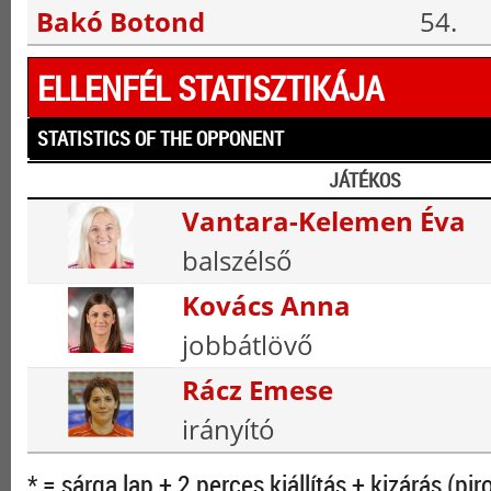
Bakó Botond
54.
ELLENFÉL STATISZTIKÁJA
STATISTICS OF THE OPPONENT
JÁTÉKOS
Vantara-Kelemen Éva
balszélső
Kovács Anna
jobbátlövő
Rácz Emese
irányító
* = sárga lap + 2 perces kiállítás + kizárás (pir