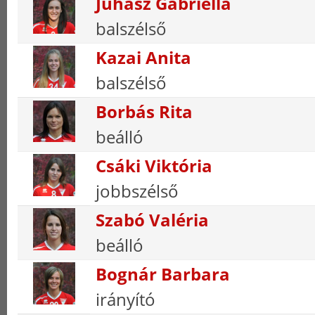
Juhász Gabriella
balszélső
Kazai Anita
balszélső
Borbás Rita
beálló
Csáki Viktória
jobbszélső
Szabó Valéria
beálló
Bognár Barbara
irányító