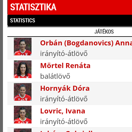
STATISZTIKA
STATISTICS
JÁTÉKOS
Orbán (Bogdanovics) Ann
irányító-átlövő
Mörtel Renáta
balátlövő
Hornyák Dóra
irányító-átlövő
Lovric, Ivana
irányító-átlövő