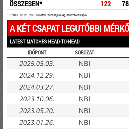
ÖSSZESEN*
122
78
* NB-I., NB-I/B., NB/II., MK/MNK, vidékbajnokság, nemzetközi kupák
A KÉT CSAPAT LEGUTÓBBI MÉRKŐ
LATEST MATCHES HEAD-TO-HEAD
IDŐPONT
SOROZAT
2025.05.03.
NBI
2024.12.29.
NBI
2024.03.27.
NBI
2023.10.06.
NBI
2023.05.20.
NBI
2023.01.26.
NBI