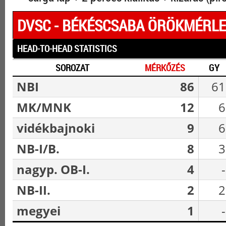
DVSC - BÉKÉSCSABA ÖRÖKMÉRL
HEAD-TO-HEAD STATISTICS
SOROZAT
MÉRKŐZÉS
GY
NBI
86
61
MK/MNK
12
6
vidékbajnoki
9
6
NB-I/B.
8
3
nagyp. OB-I.
4
-
NB-II.
2
2
megyei
1
-