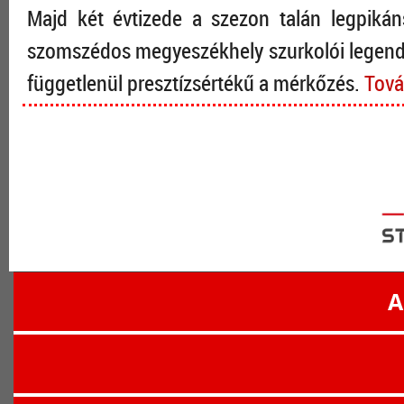
Majd két évtizede a szezon talán legpiká
szomszédos megyeszékhely szurkolói legendá
függetlenül presztízsértékű a mérkőzés.
Tová
A