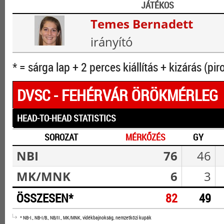
JÁTÉKOS
Temes Bernadett
irányító
* = sárga lap + 2 perces kiállítás + kizárás (pir
DVSC - FEHÉRVÁR ÖRÖKMÉRLEG
HEAD-TO-HEAD STATISTICS
SOROZAT
MÉRKŐZÉS
GY
NBI
76
46
MK/MNK
6
3
ÖSSZESEN*
82
49
* NB-I., NB-I/B., NB/II., MK/MNK, vidékbajnokság, nemzetközi kupák