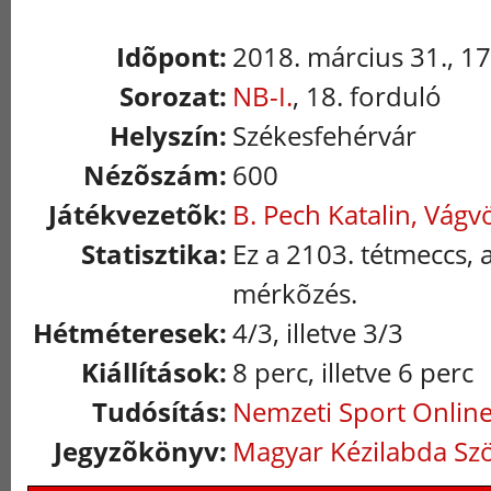
Idõpont:
2018. március 31., 1
Sorozat:
NB-I.
, 18. forduló
Helyszín:
Székesfehérvár
Nézõszám:
600
Játékvezetõk:
B. Pech Katalin, Vágv
Statisztika:
Ez a 2103. tétmeccs, 
mérkõzés.
Hétméteresek:
4/3, illetve 3/3
Kiállítások:
8 perc, illetve 6 perc
Tudósítás:
Nemzeti Sport Onlin
Jegyzõkönyv:
Magyar Kézilabda Sz