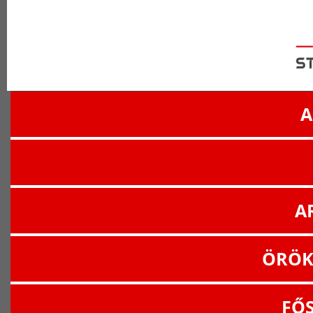
A
A
ÖRÖK
FŐ