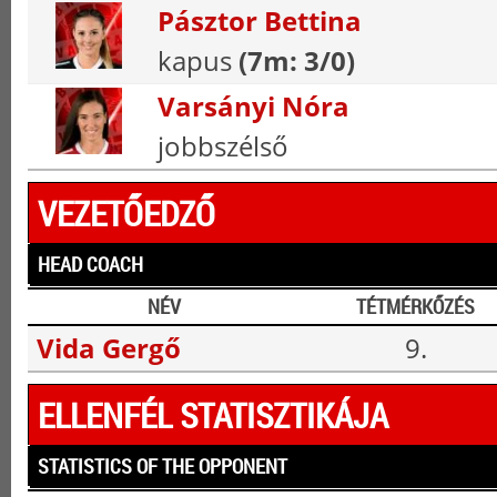
Pásztor Bettina
kapus
(7m: 3/0)
Varsányi Nóra
jobbszélső
VEZETŐEDZŐ
HEAD COACH
NÉV
TÉTMÉRKŐZÉS
Vida Gergő
9.
ELLENFÉL STATISZTIKÁJA
STATISTICS OF THE OPPONENT