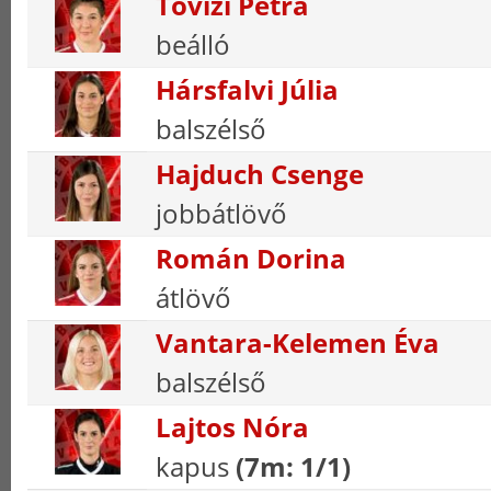
Tóvizi Petra
beálló
Hársfalvi Júlia
balszélső
Hajduch Csenge
jobbátlövő
Román Dorina
átlövő
Vantara-Kelemen Éva
balszélső
Lajtos Nóra
kapus
(7m: 1/1)