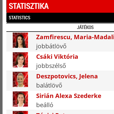
STATISZTIKA
STATISTICS
JÁTÉKOS
Zamfirescu, Maria-Madal
jobbátlövő
Csáki Viktória
jobbszélső
Deszpotovics, Jelena
balátlövő
Sirián Alexa Szederke
beálló