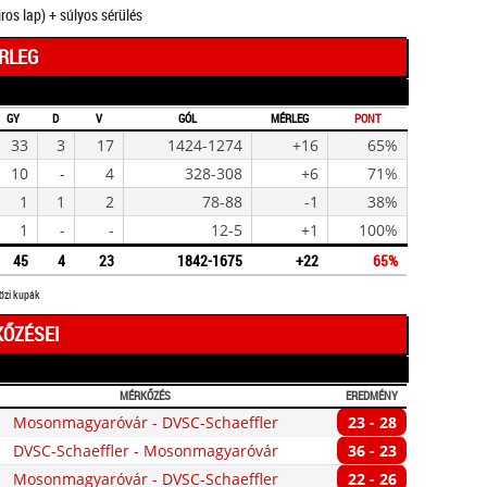
iros lap) + súlyos sérülés
ÉRLEG
GY
D
V
GÓL
MÉRLEG
PONT
33
3
17
1424-1274
+16
65%
10
-
4
328-308
+6
71%
1
1
2
78-88
-1
38%
1
-
-
12-5
+1
100%
45
4
23
1842-1675
+22
65%
közi kupák
KŐZÉSEI
MÉRKŐZÉS
EREDMÉNY
Mosonmagyaróvár - DVSC-Schaeffler
23 - 28
DVSC-Schaeffler - Mosonmagyaróvár
36 - 23
Mosonmagyaróvár - DVSC-Schaeffler
22 - 26