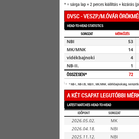
* = sárga lap + 2 perces kiállítás + kizárás (p
DVSC - VESZP./M.ÓVÁR ÖRÖKM
HEAD-TO-HEAD STATISTICS
SOROZAT
MÉRKŐZÉS
NBI
53
MK/MNK
14
vidékbajnoki
4
NB-II.
1
ÖSSZESEN*
72
* NB-I., NB-I/B., NB/II., MK/MNK, vidékbajnokság, nemzet
A KÉT CSAPAT LEGUTÓBBI MÉR
LATEST MATCHES HEAD-TO-HEAD
IDŐPONT
SOROZAT
2026.05.02.
MK
2026.04.18.
NBI
2025.11.12.
NBI