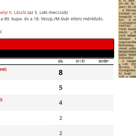
lyi II. László
(az 5. Loki-meccsük)
 a 80. kupa- és a 18. Veszp./M.óvár elleni mérkõzés.
rc
GÓL
D7 / É7
EGYÉB*
né)
8
5
é)
4
2
2