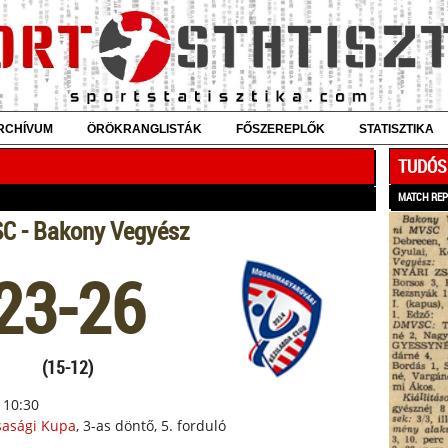
RCHÍVUM
ÖRÖKRANGLISTÁK
FŐSZEREPLŐK
STATISZTIKA
TUDÓS
MATCH RE
 - Bakony Vegyész
23-26
(15-12)
 10:30
sasági Kupa
, 3-as döntő, 5. forduló