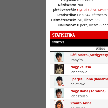
Nézõszám:
700
Játékvezetõk:
Gyulai Géza, Keszthe
Statisztika:
Ez a 847. tétmeccs,
Hétméteresek:
2/0, illetve 3/3
Kiállítások:
0 perc, illetve 8 pe
STATISZTIKA
STATISTICS
JÁTÉKOS
Sáfi Márta (Medgyessy
irányító
Nagy Zsuzsa
jobbátlövő
Eperjesi Ilona (Kádárn
balátlövő
Nagy Ilona (Törökné)
jobbszélső
Szántó Anna