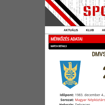
AKTUÁLIS
KLUB
A
MÉRKŐZÉS ADATAI
MATCH DETAILS
DMVSC
Idõpont:
1983. december 4.,
Sorozat:
Magyar Népköztár
Helyszín:
Debrecen