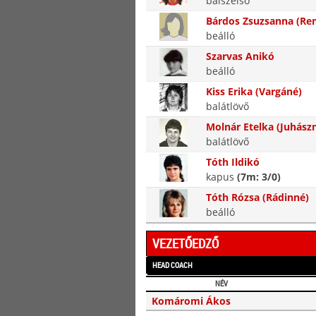
balszélső
Bárdos Zsuzsanna (Re
beálló
Szarvas Anikó
beálló
Kiss Erika (Vargáné)
balátlövő
Molnár Etelka (Juhász
balátlövő
Tóth Ildikó
kapus
(7m: 3/0)
Tóth Rózsa (Rádinné)
beálló
VEZETŐEDZŐ
HEAD COACH
NÉV
Komáromi Ákos