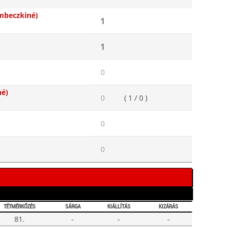
mbeczkiné)
1
1
0
né)
0
( 1 / 0 )
0
0
TÉTMÉRKŐZÉS
SÁRGA
KIÁLLÍTÁS
KIZÁRÁS
81.
-
-
-