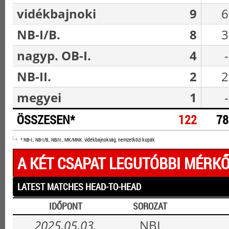
vidékbajnoki
9
6
NB-I/B.
8
3
nagyp. OB-I.
4
-
NB-II.
2
2
megyei
1
-
ÖSSZESEN*
122
78
* NB-I., NB-I/B., NB/II., MK/MNK, vidékbajnokság, nemzetközi kupák
A KÉT CSAPAT LEGUTÓBBI MÉRKŐ
LATEST MATCHES HEAD-TO-HEAD
IDŐPONT
SOROZAT
2025.05.03.
NBI