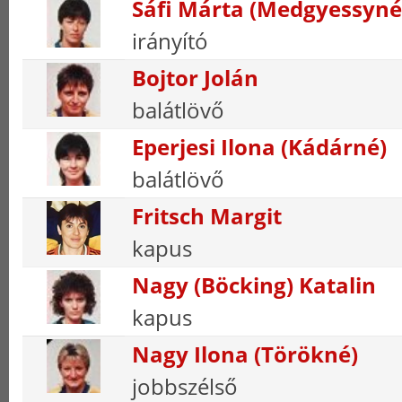
Sáfi Márta (Medgyessyné
irányító
Bojtor Jolán
balátlövő
Eperjesi Ilona (Kádárné)
balátlövő
Fritsch Margit
kapus
Nagy (Böcking) Katalin
kapus
Nagy Ilona (Törökné)
jobbszélső