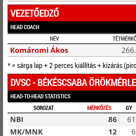
VEZETŐEDZŐ
HEAD COACH
NÉV
TÉTMÉRK
Komáromi Ákos
266.
* = sárga lap + 2 perces kiállítás + kizárás (pir
DVSC - BÉKÉSCSABA ÖRÖKMÉRL
HEAD-TO-HEAD STATISTICS
SOROZAT
MÉRKŐZÉS
GY
NBI
86
61
MK/MNK
12
6