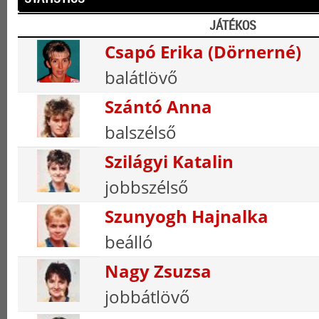
JÁTÉKOS
Csapó Erika (Dörnerné)
balátlövő
Szántó Anna
balszélső
Szilágyi Katalin
jobbszélső
Szunyogh Hajnalka
beálló
Nagy Zsuzsa
jobbátlövő