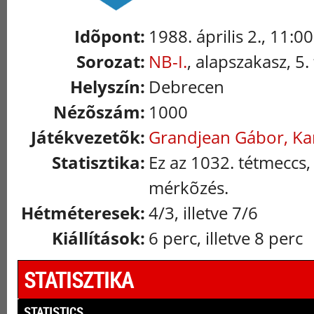
Idõpont:
1988. április 2., 11:00
Sorozat:
NB-I.
, alapszakasz, 5.
Helyszín:
Debrecen
Nézõszám:
1000
Játékvezetõk:
Grandjean Gábor, Kar
Statisztika:
Ez az 1032. tétmeccs,
mérkõzés.
Hétméteresek:
4/3, illetve 7/6
Kiállítások:
6 perc, illetve 8 perc
STATISZTIKA
STATISTICS