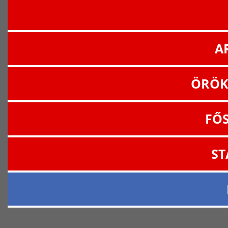
A
ÖRÖK
FŐ
ST