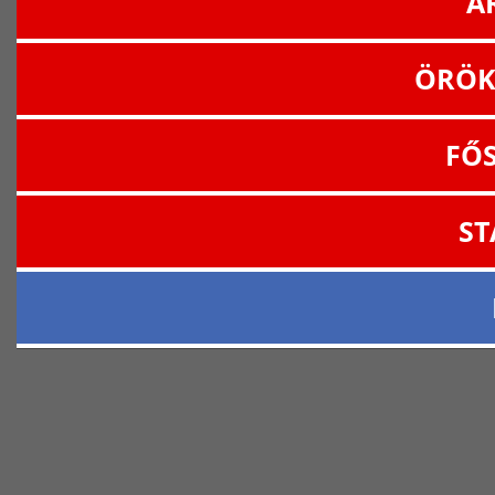
A
ÖRÖK
FŐ
ST