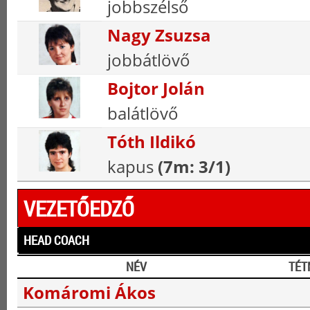
jobbszélső
Nagy Zsuzsa
jobbátlövő
Bojtor Jolán
balátlövő
Tóth Ildikó
kapus
(7m: 3/1)
VEZETŐEDZŐ
HEAD COACH
NÉV
TÉT
Komáromi Ákos