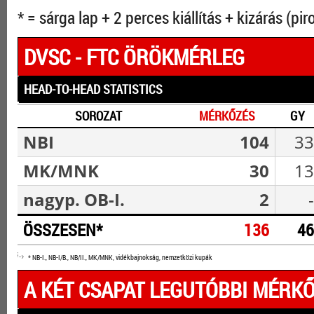
* = sárga lap + 2 perces kiállítás + kizárás (pir
DVSC - FTC ÖRÖKMÉRLEG
HEAD-TO-HEAD STATISTICS
SOROZAT
MÉRKŐZÉS
GY
NBI
104
33
MK/MNK
30
13
nagyp. OB-I.
2
-
ÖSSZESEN*
136
46
* NB-I., NB-I/B., NB/II., MK/MNK, vidékbajnokság, nemzetközi kupák
A KÉT CSAPAT LEGUTÓBBI MÉRKŐ