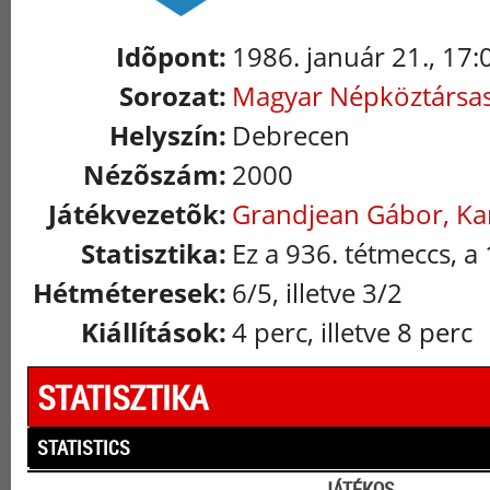
Idõpont:
1986. január 21., 17:
Sorozat:
Magyar Népköztársa
Helyszín:
Debrecen
Nézõszám:
2000
Játékvezetõk:
Grandjean Gábor, Kar
Statisztika:
Ez a 936. tétmeccs, a
Hétméteresek:
6/5, illetve 3/2
Kiállítások:
4 perc, illetve 8 perc
STATISZTIKA
STATISTICS
JÁTÉKOS