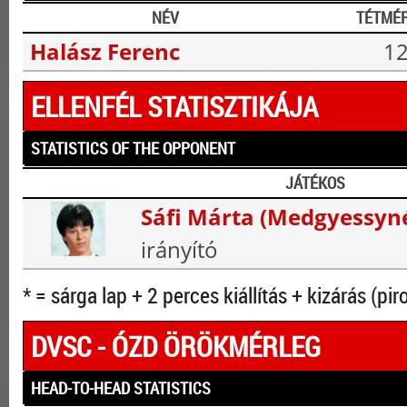
NÉV
TÉTMÉ
Halász Ferenc
12
ELLENFÉL STATISZTIKÁJA
STATISTICS OF THE OPPONENT
JÁTÉKOS
Sáfi Márta (Medgyessyn
irányító
* = sárga lap + 2 perces kiállítás + kizárás (pir
DVSC - ÓZD ÖRÖKMÉRLEG
HEAD-TO-HEAD STATISTICS