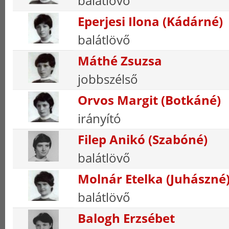
balátlövő
Eperjesi Ilona (Kádárné)
balátlövő
Máthé Zsuzsa
jobbszélső
Orvos Margit (Botkáné)
irányító
Filep Anikó (Szabóné)
balátlövő
Molnár Etelka (Juhászné
balátlövő
Balogh Erzsébet