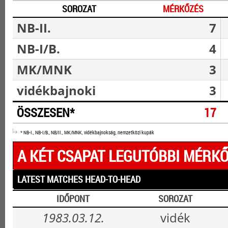
SOROZAT
MÉRKŐZÉS
NB-II.
7
NB-I/B.
4
MK/MNK
3
vidékbajnoki
3
ÖSSZESEN*
17
* NB-I., NB-I/B., NB/II., MK/MNK, vidékbajnokság, nemzetközi kupák
A KÉT CSAPAT LEGUTÓBBI MÉRKŐ
LATEST MATCHES HEAD-TO-HEAD
IDŐPONT
SOROZAT
1983.03.12.
vidék