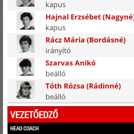
kapus
Hajnal Erzsébet (Nagyné
kapus
Rácz Mária (Bordásné)
irányító
Szarvas Anikó
beálló
Tóth Rózsa (Rádinné)
beálló
VEZETŐEDZŐ
HEAD COACH