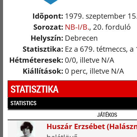
Idõpont:
1979. szeptember 15.
Sorozat:
NB-I/B.
, 20. forduló
Helyszín:
Debrecen
Statisztika:
Ez a 679. tétmeccs, a
Hétméteresek:
0/0, illetve N/A
Kiállítások:
0 perc, illetve N/A
STATISZTIKA
STATISTICS
JÁTÉKOS
Huszár Erzsébet (Halász