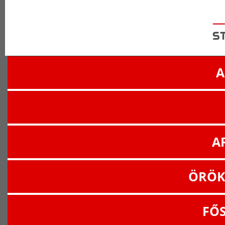
A
A
ÖRÖK
FŐ