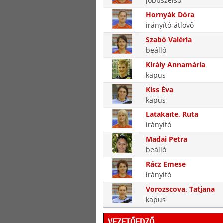
jobbszélső
Hornyák Dóra
irányító-átlövő
Szabó Valéria
beálló
Király Annamária
kapus
Kiss Éva
kapus
Latakaite, Ruta
irányító
Madai Petra
beálló
Rácz Emese
irányító
Vorozscova, Tatjana
kapus
VEZETŐEDZŐ