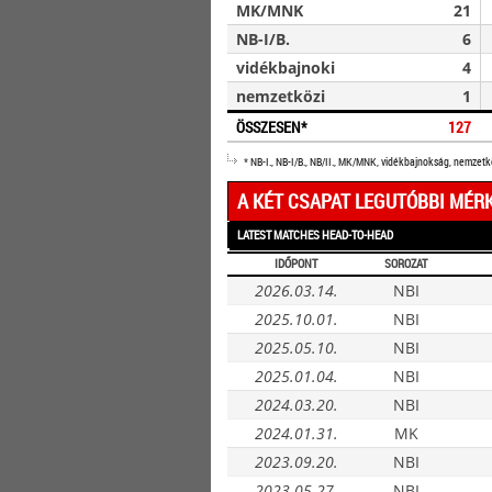
MK/MNK
21
NB-I/B.
6
vidékbajnoki
4
nemzetközi
1
ÖSSZESEN*
127
* NB-I., NB-I/B., NB/II., MK/MNK, vidékbajnokság, nemzet
A KÉT CSAPAT LEGUTÓBBI MÉR
LATEST MATCHES HEAD-TO-HEAD
IDŐPONT
SOROZAT
2026.03.14.
NBI
2025.10.01.
NBI
2025.05.10.
NBI
2025.01.04.
NBI
2024.03.20.
NBI
2024.01.31.
MK
2023.09.20.
NBI
2023.05.27.
NBI