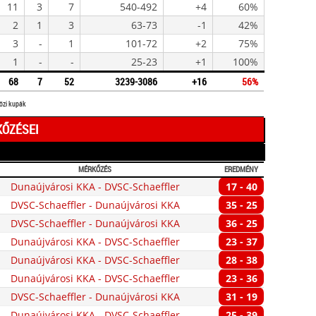
11
3
7
540-492
+4
60%
2
1
3
63-73
-1
42%
3
-
1
101-72
+2
75%
1
-
-
25-23
+1
100%
68
7
52
3239-3086
+16
56%
közi kupák
KŐZÉSEI
MÉRKŐZÉS
EREDMÉNY
Dunaújvárosi KKA - DVSC-Schaeffler
17 - 40
DVSC-Schaeffler - Dunaújvárosi KKA
35 - 25
DVSC-Schaeffler - Dunaújvárosi KKA
36 - 25
Dunaújvárosi KKA - DVSC-Schaeffler
23 - 37
Dunaújvárosi KKA - DVSC-Schaeffler
28 - 38
Dunaújvárosi KKA - DVSC-Schaeffler
23 - 36
DVSC-Schaeffler - Dunaújvárosi KKA
31 - 19
Dunaújvárosi KKA - DVSC-Schaeffler
25 - 39