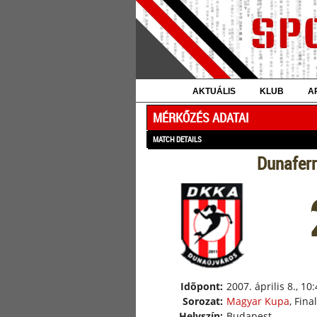
AKTUÁLIS
KLUB
A
MÉRKŐZÉS ADATAI
MATCH DETAILS
Dunafer
Idõpont:
2007. április 8., 10
Sorozat:
Magyar Kupa
, Fina
Helyszín:
Budapest