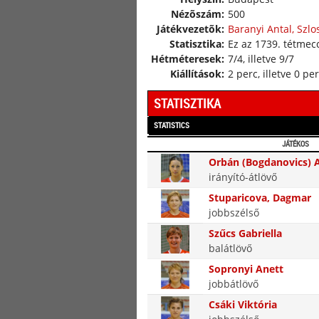
Nézõszám:
500
Játékvezetõk:
Baranyi Antal, Szlo
Statisztika:
Ez az 1739. tétmecc
Hétméteresek:
7/4, illetve 9/7
Kiállítások:
2 perc, illetve 0 pe
STATISZTIKA
STATISTICS
JÁTÉKOS
Orbán (Bogdanovics) 
irányító-átlövő
Stuparicova, Dagmar
jobbszélső
Szűcs Gabriella
balátlövő
Sopronyi Anett
jobbátlövő
Csáki Viktória