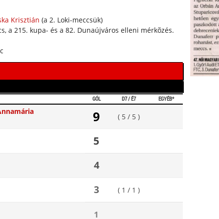
ska Krisztián
(a 2. Loki-meccsük)
s, a 215. kupa- és a 82. Dunaújváros elleni mérkõzés.
rc
GÓL
D7 / É7
EGYÉB*
Annamária
9
( 5 / 5 )
5
4
3
( 1 / 1 )
1