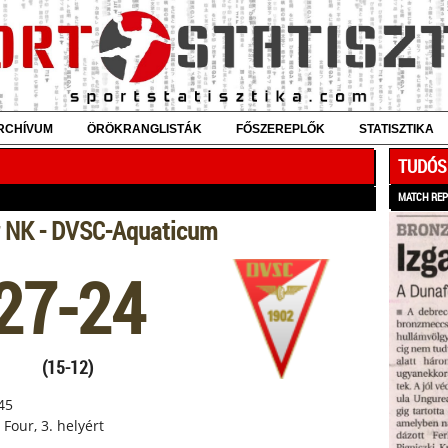
RCHÍVUM
ÖRÖKRANGLISTÁK
FŐSZEREPLŐK
STATISZTIKA
TUDÓS
MATCH RE
r NK - DVSC-Aquaticum
27-24
(15-12)
:45
l Four, 3. helyért