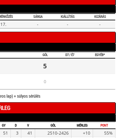
MÉRKŐZÉS
SÁRGA
KIÁLLÍTÁS
KIZÁRÁS
17.
-
-
-
GÓL
D7 / É7
EGYÉB*
5
0
iros lap) + súlyos sérülés
RLEG
GY
D
V
GÓL
MÉRLEG
PONT
51
3
41
2510-2426
+10
55%