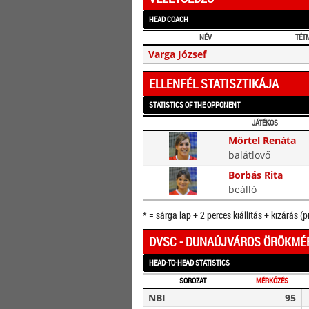
HEAD COACH
NÉV
TÉT
Varga József
ELLENFÉL STATISZTIKÁJA
STATISTICS OF THE OPPONENT
JÁTÉKOS
Mörtel Renáta
balátlövő
Borbás Rita
beálló
* = sárga lap + 2 perces kiállítás + kizárás (p
DVSC - DUNAÚJVÁROS ÖRÖKMÉ
HEAD-TO-HEAD STATISTICS
SOROZAT
MÉRKŐZÉS
NBI
95