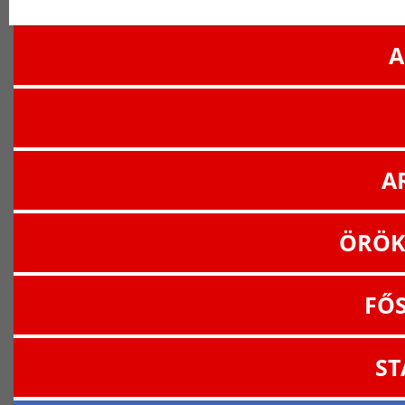
A
A
ÖRÖK
FŐ
ST