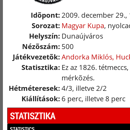
Idõpont:
2009. december 29., 
Sorozat:
Magyar Kupa
, nyolca
Helyszín:
Dunaújváros
Nézõszám:
500
Játékvezetõk:
Andorka Miklós, Huc
Statisztika:
Ez az 1826. tétmeccs,
mérkõzés.
Hétméteresek:
4/3, illetve 2/2
Kiállítások:
6 perc, illetve 8 perc
STATISZTIKA
STATISTICS