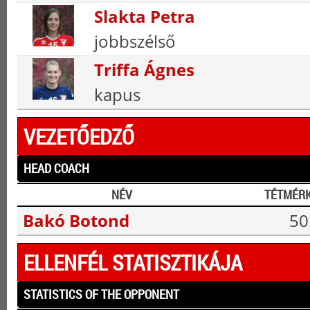
Slakta Petra
jobbszélső
Triffa Ágnes
kapus
VEZETŐEDZŐ
HEAD COACH
NÉV
TÉTMÉR
Bakó Botond
50
ELLENFÉL STATISZTIKÁJA
STATISTICS OF THE OPPONENT