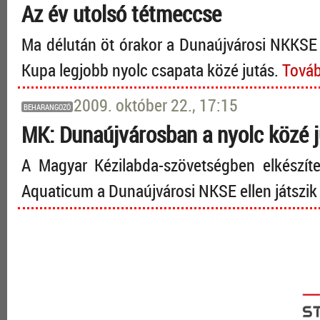
Az év utolsó tétmeccse
Ma délután öt órakor a Dunaújvárosi NKKSE 
Kupa legjobb nyolc csapata közé jutás.
Továb
2009. október 22., 17:15
BEHARANGOZÓ
MK: Dunaújvárosban a nyolc közé j
A Magyar Kézilabda-szövetségben elkészít
Aquaticum a Dunaújvárosi NKSE ellen játszi