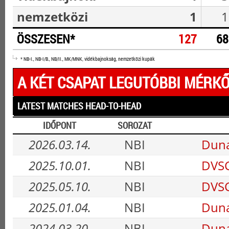
nemzetközi
1
1
ÖSSZESEN*
127
68
* NB-I., NB-I/B., NB/II., MK/MNK, vidékbajnokság, nemzetközi kupák
A KÉT CSAPAT LEGUTÓBBI MÉRKŐ
LATEST MATCHES HEAD-TO-HEAD
IDŐPONT
SOROZAT
2026.03.14.
NBI
Duna
2025.10.01.
NBI
DVSC
2025.05.10.
NBI
DVSC
2025.01.04.
NBI
Duna
2024.03.20.
NBI
Duna