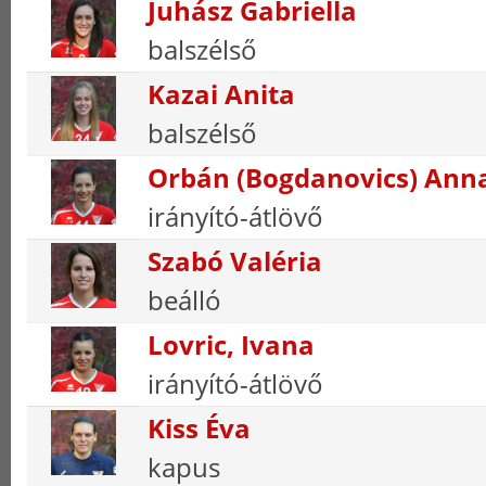
Juhász Gabriella
balszélső
Kazai Anita
balszélső
Orbán (Bogdanovics) Ann
irányító-átlövő
Szabó Valéria
beálló
Lovric, Ivana
irányító-átlövő
Kiss Éva
kapus