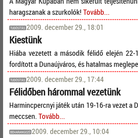
A Magyar Kupában nem sikerült teljesítenün
haragszanak a szurkolók!
Tovább...
2009. december 29., 18:01
TUDÓSÍTÁS
Kiestünk
Hiába vezetett a második félidő elején 22-1
fordított a Dunaújváros, és hatalmas meglepe
2009. december 29., 17:44
TUDÓSÍTÁS
Félidőben hárommal vezetünk
Harmincpercnyi játék után 19-16-ra vezet a
meccsen.
Tovább...
2009. december 29., 10:04
BEHARANGOZÓ