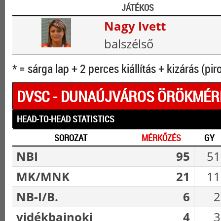
JÁTÉKOS
Nagy Ivett
balszélső
* = sárga lap + 2 perces kiállítás + kizárás (pir
DVSC - DUNAÚJVÁROS ÖRÖKMÉR
HEAD-TO-HEAD STATISTICS
SOROZAT
MÉRKŐZÉS
GY
NBI
95
51
MK/MNK
21
11
NB-I/B.
6
2
vidékbajnoki
4
3