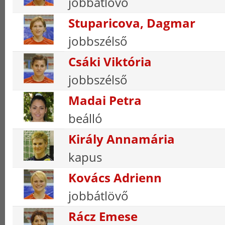
jobbátlövő
Stuparicova, Dagmar
jobbszélső
Csáki Viktória
jobbszélső
Madai Petra
beálló
Király Annamária
kapus
Kovács Adrienn
jobbátlövő
Rácz Emese