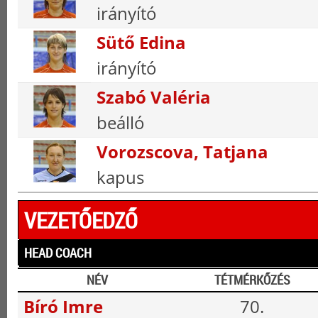
irányító
Sütő Edina
irányító
Szabó Valéria
beálló
Vorozscova, Tatjana
kapus
VEZETŐEDZŐ
HEAD COACH
NÉV
TÉTMÉRKŐZÉS
Bíró Imre
70.