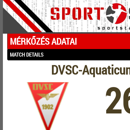
MÉRKŐZÉS ADATAI
MATCH DETAILS
DVSC-Aquaticum
2