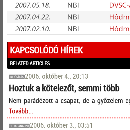
2007.05.18.
NBI
DVSC-
2007.04.22.
NBI
Hódme
2007.02.10.
NBI
Hódme
KAPCSOLÓDÓ HÍREK
RELATED ARTICLES
2006. október 4., 20:13
TUDÓSÍTÁS
Hoztuk a kötelezőt, semmi több
Nem parádézott a csapat, de a győzelem egy
Tovább...
2006. október 3., 03:51
BEHARANGOZÓ