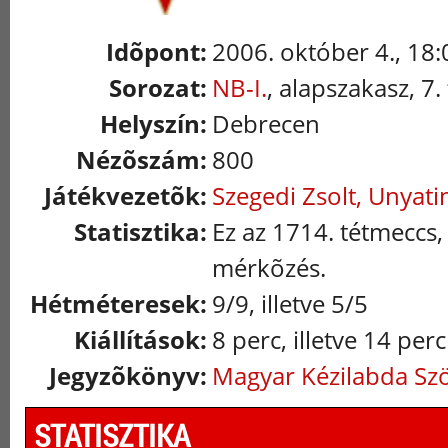
Idõpont:
2006. október 4., 18:
Sorozat:
NB-I.
, alapszakasz, 7.
Helyszín:
Debrecen
Nézõszám:
800
Játékvezetõk:
Szegedi Zsolt, Unyat
Statisztika:
Ez az 1714. tétmeccs,
mérkõzés.
Hétméteresek:
9/9, illetve 5/5
Kiállítások:
8 perc, illetve 14 perc
Jegyzõkönyv:
Magyar Kézilabda Sz
STATISZTIKA