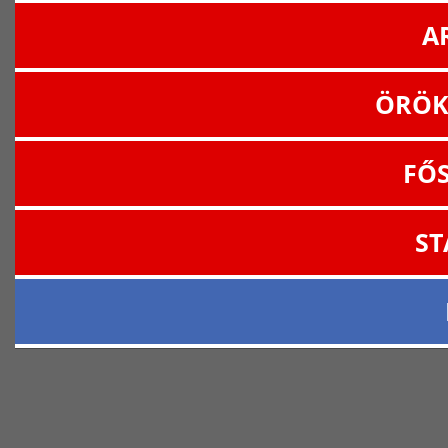
A
ÖRÖK
FŐ
ST