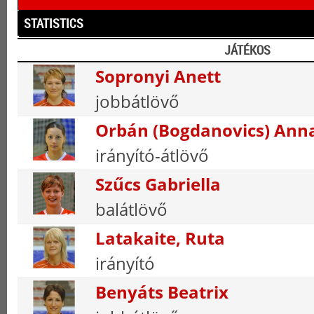
STATISTICS
JÁTÉKOS
Sopronyi Anett
jobbátlövő
Orbán (Bogdanovics) Ann
irányító-átlövő
Szűcs Gabriella
balátlövő
Latakaite, Ruta
irányító
Benyáts Beatrix