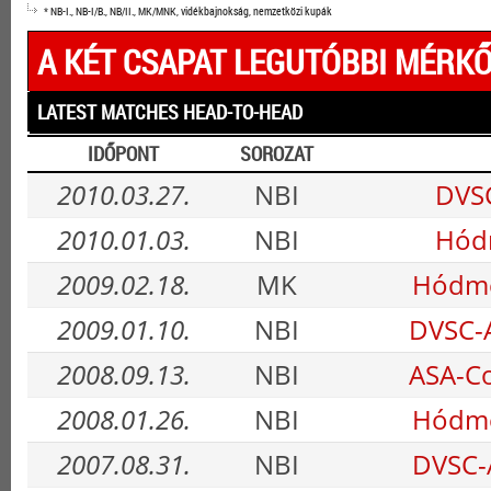
* NB-I., NB-I/B., NB/II., MK/MNK, vidékbajnokság, nemzetközi kupák
A KÉT CSAPAT LEGUTÓBBI MÉRKŐ
LATEST MATCHES HEAD-TO-HEAD
IDŐPONT
SOROZAT
2010.03.27.
NBI
DVSC
2010.01.03.
NBI
Hódm
2009.02.18.
MK
Hódme
2009.01.10.
NBI
DVSC-
2008.09.13.
NBI
ASA-C
2008.01.26.
NBI
Hódme
2007.08.31.
NBI
DVSC-