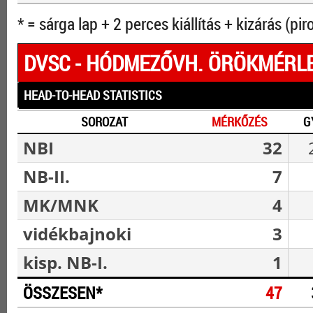
* = sárga lap + 2 perces kiállítás + kizárás (pir
DVSC - HÓDMEZŐVH. ÖRÖKMÉRL
HEAD-TO-HEAD STATISTICS
SOROZAT
MÉRKŐZÉS
G
NBI
32
NB-II.
7
MK/MNK
4
vidékbajnoki
3
kisp. NB-I.
1
ÖSSZESEN*
47