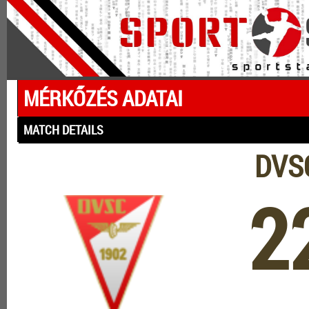
MÉRKŐZÉS ADATAI
MATCH DETAILS
DVSC
2