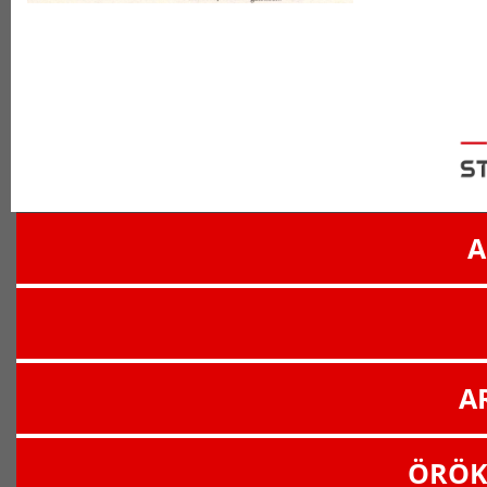
A
A
ÖRÖK