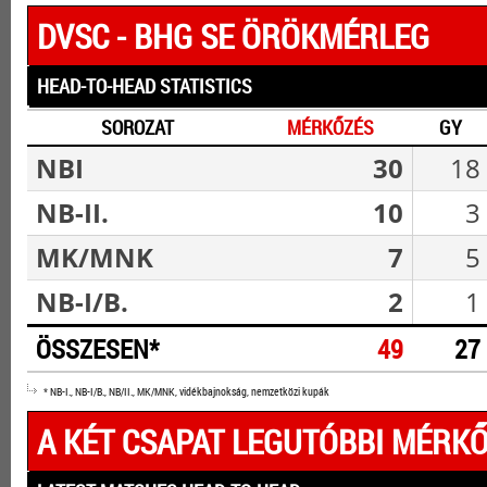
DVSC - BHG SE ÖRÖKMÉRLEG
HEAD-TO-HEAD STATISTICS
SOROZAT
MÉRKŐZÉS
GY
NBI
30
18
NB-II.
10
3
MK/MNK
7
5
NB-I/B.
2
1
ÖSSZESEN*
49
27
* NB-I., NB-I/B., NB/II., MK/MNK, vidékbajnokság, nemzetközi kupák
A KÉT CSAPAT LEGUTÓBBI MÉRKŐ