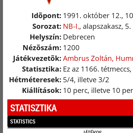
Idõpont:
1991. október 12., 1
Sorozat:
NB-I.
, alapszakasz, 5.
Helyszín:
Debrecen
Nézõszám:
1200
Játékvezetõk:
Ambrus Zoltán, Hum
Statisztika:
Ez az 1166. tétmeccs,
Hétméteresek:
5/4, illetve 3/2
Kiállítások:
10 perc, illetve 10 pe
STATISZTIKA
STATISTICS
JÁTÉKOS