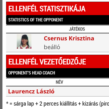
ELLENFÉL STATISZTIKÁJA
STATISTICS OF THE OPPONENT
JÁTÉKOS
Csernus Krisztina
beálló
ELLENFÉL VEZETŐEDZŐJE
OPPONENT'S HEAD COACH
NÉV
Laurencz László
* = sárga lap + 2 perces kiállítás + kizárás (pir