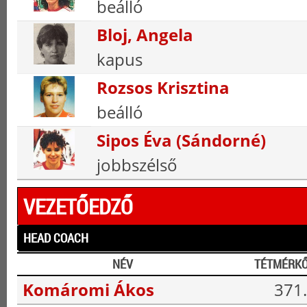
beálló
Bloj, Angela
kapus
Rozsos Krisztina
beálló
Sipos Éva (Sándorné)
jobbszélső
VEZETŐEDZŐ
HEAD COACH
NÉV
TÉTMÉRK
Komáromi Ákos
371.