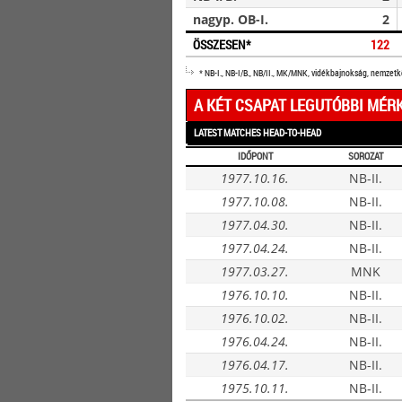
nagyp. OB-I.
2
ÖSSZESEN*
122
* NB-I., NB-I/B., NB/II., MK/MNK, vidékbajnokság, nemzet
A KÉT CSAPAT LEGUTÓBBI MÉR
LATEST MATCHES HEAD-TO-HEAD
IDŐPONT
SOROZAT
1977.10.16.
NB-II.
1977.10.08.
NB-II.
1977.04.30.
NB-II.
1977.04.24.
NB-II.
1977.03.27.
MNK
1976.10.10.
NB-II.
1976.10.02.
NB-II.
1976.04.24.
NB-II.
1976.04.17.
NB-II.
1975.10.11.
NB-II.