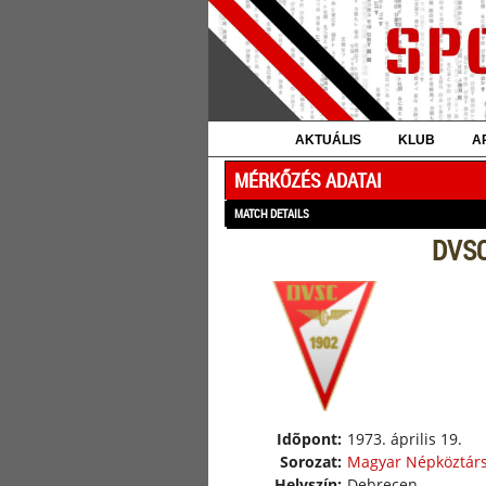
AKTUÁLIS
KLUB
A
MÉRKŐZÉS ADATAI
MATCH DETAILS
DVSC
Idõpont:
1973. április 19.
Sorozat:
Magyar Népköztár
Helyszín:
Debrecen