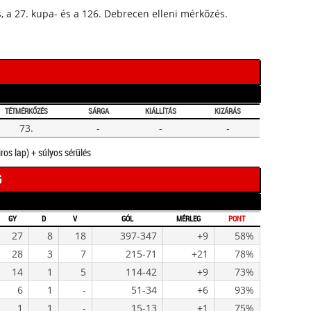
, a 27. kupa- és a 126. Debrecen elleni mérkõzés.
TÉTMÉRKŐZÉS
SÁRGA
KIÁLLÍTÁS
KIZÁRÁS
73.
-
-
-
iros lap) + súlyos sérülés
G
GY
D
V
GÓL
MÉRLEG
PONT
27
8
18
397-347
+9
58%
28
3
7
215-71
+21
78%
14
1
5
114-42
+9
73%
6
1
-
51-34
+6
93%
1
1
-
15-13
+1
75%