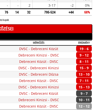
-
-
2
3-17
-2
0%
76
14
32
795-524
+44
68%
közi kupák
KŐZÉSEI
MÉRKŐZÉS
EREDMÉNY
DVSC - Debreceni Közút
19 - 6
Debreceni Kinizsi - DVSC
9 - 12
Debreceni Közút - DVSC
8 - 11
DVSC - Debreceni Kinizsi
15 - 9
DVSC - Debreceni Dózsa
13 - 10
Debreceni Közút - DVSC
7 - 11
DVSC - Debreceni Kinizsi
15 - 13
DVSC - Debreceni Közút
9 - 7
Debreceni Kinizsi - DVSC
10 - 11
Debreceni Közút - DVSC
12 - 12