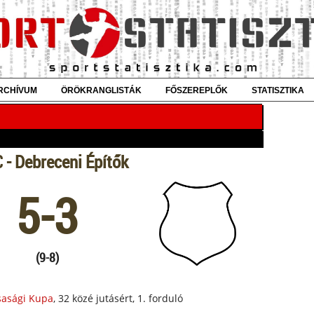
RCHÍVUM
ÖRÖKRANGLISTÁK
FŐSZEREPLŐK
STATISZTIKA
 - Debreceni Építők
5-3
(9-8)
sasági Kupa
, 32 közé jutásért, 1. forduló