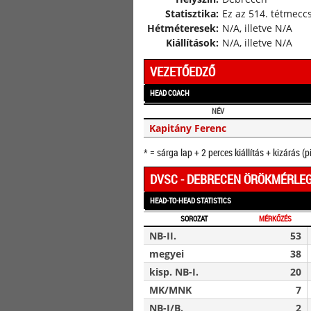
Statisztika:
Ez az 514. tétmeccs
Hétméteresek:
N/A, illetve N/A
Kiállítások:
N/A, illetve N/A
VEZETŐEDZŐ
HEAD COACH
NÉV
Kapitány Ferenc
* = sárga lap + 2 perces kiállítás + kizárás (p
DVSC - DEBRECEN ÖRÖKMÉRLE
HEAD-TO-HEAD STATISTICS
SOROZAT
MÉRKŐZÉS
NB-II.
53
megyei
38
kisp. NB-I.
20
MK/MNK
7
NB-I/B.
2