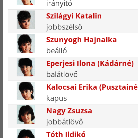
irányító
Szilágyi Katalin
jobbszélső
Szunyogh Hajnalka
beálló
Eperjesi Ilona (Kádárné)
balátlövő
Kalocsai Erika (Pusztainé
kapus
Nagy Zsuzsa
jobbátlövő
Tóth Ildikó