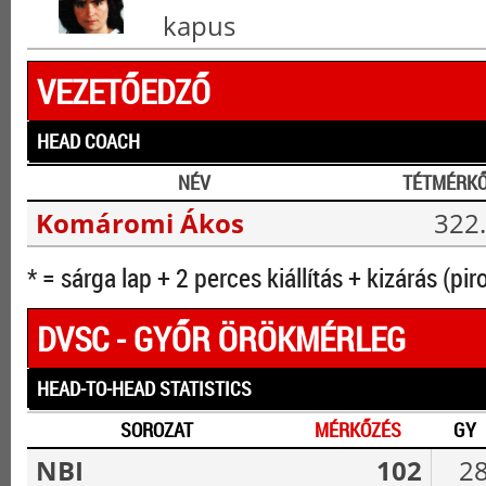
kapus
VEZETŐEDZŐ
HEAD COACH
NÉV
TÉTMÉRK
Komáromi Ákos
322.
* = sárga lap + 2 perces kiállítás + kizárás (pir
DVSC - GYŐR ÖRÖKMÉRLEG
HEAD-TO-HEAD STATISTICS
SOROZAT
MÉRKŐZÉS
GY
NBI
102
2