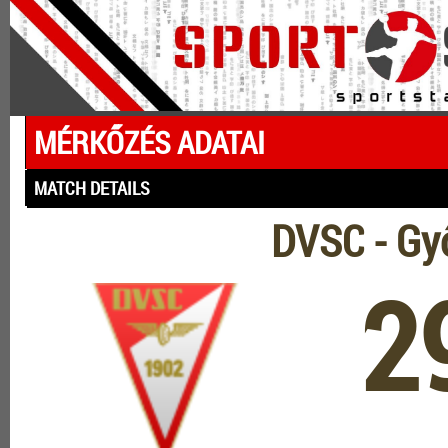
MÉRKŐZÉS ADATAI
MATCH DETAILS
DVSC - Gy
2