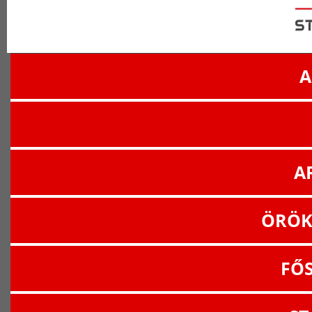
A
A
ÖRÖK
FŐ