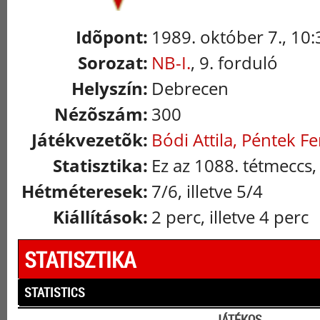
Idõpont:
1989. október 7., 10:
Sorozat:
NB-I.
, 9. forduló
Helyszín:
Debrecen
Nézõszám:
300
Játékvezetõk:
Bódi Attila, Péntek F
Statisztika:
Ez az 1088. tétmeccs,
Hétméteresek:
7/6, illetve 5/4
Kiállítások:
2 perc, illetve 4 perc
STATISZTIKA
STATISTICS
JÁTÉKOS