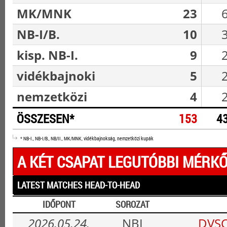
MK/MNK
23
NB-I/B.
10
kisp. NB-I.
9
vidékbajnoki
5
nemzetközi
4
ÖSSZESEN*
153
4
* NB-I., NB-I/B., NB/II., MK/MNK, vidékbajnokság, nemzetközi kupák
A KÉT CSAPAT LEGUTÓBBI MÉRKŐ
LATEST MATCHES HEAD-TO-HEAD
IDŐPONT
SOROZAT
2026.05.24.
NBI
DVSC