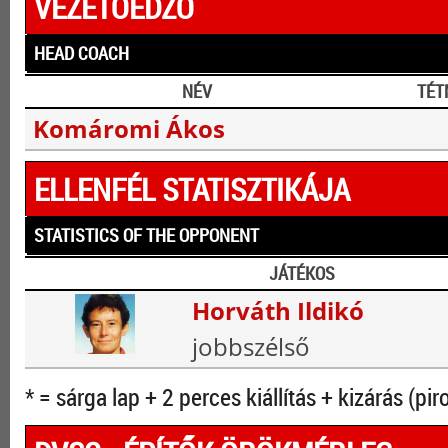
VEZETŐEDZŐ
HEAD COACH
NÉV
TÉT
Komáromi Ákos
ELLENFÉL STATISZTIKÁJA
STATISTICS OF THE OPPONENT
JÁTÉKOS
Horváth Ildikó
jobbszélső
* = sárga lap + 2 perces kiállítás + kizárás (pir