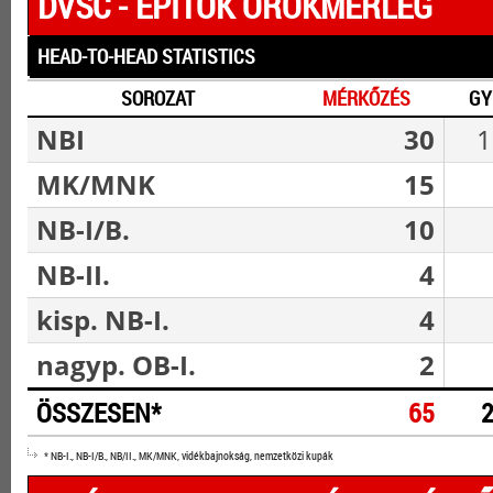
DVSC - ÉPÍTŐK ÖRÖKMÉRLEG
HEAD-TO-HEAD STATISTICS
SOROZAT
MÉRKŐZÉS
GY
NBI
30
1
MK/MNK
15
NB-I/B.
10
NB-II.
4
kisp. NB-I.
4
nagyp. OB-I.
2
ÖSSZESEN*
65
* NB-I., NB-I/B., NB/II., MK/MNK, vidékbajnokság, nemzetközi kupák