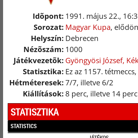
Idõpont:
1991. május 22., 16:
Sorozat:
Magyar Kupa
, elődön
Helyszín:
Debrecen
Nézõszám:
1000
Játékvezetõk:
Gyöngyösi József, Ké
Statisztika:
Ez az 1157. tétmeccs,
Hétméteresek:
7/7, illetve 6/2
Kiállítások:
8 perc, illetve 14 perc
STATISZTIKA
STATISTICS
JÁTÉKOS