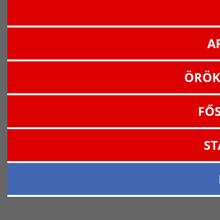
A
ÖRÖK
FŐ
ST