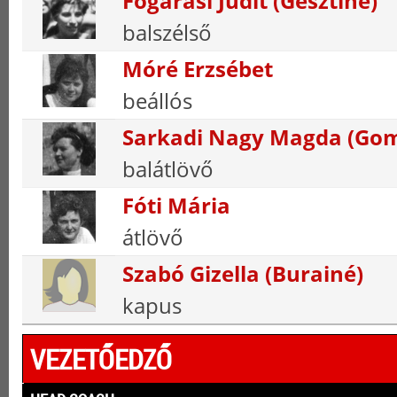
Fogarasi Judit (Gesztiné)
balszélső
Móré Erzsébet
beállós
Sarkadi Nagy Magda (Go
balátlövő
Fóti Mária
átlövő
Szabó Gizella (Burainé)
kapus
VEZETŐEDZŐ