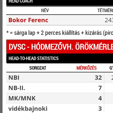
HEAD COACH
NÉV
TÉTMÉR
Bokor Ferenc
24
* = sárga lap + 2 perces kiállítás + kizárás (pir
DVSC - HÓDMEZŐVH. ÖRÖKMÉRL
HEAD-TO-HEAD STATISTICS
SOROZAT
MÉRKŐZÉS
G
NBI
32
NB-II.
7
MK/MNK
4
vidékbajnoki
3