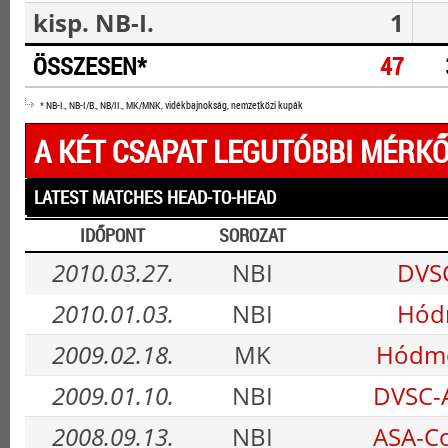
kisp. NB-I.
1
ÖSSZESEN*
47
* NB-I., NB-I/B., NB/II., MK/MNK, vidékbajnokság, nemzetközi kupák
A KÉT CSAPAT LEGUTÓBBI MÉRKŐ
LATEST MATCHES HEAD-TO-HEAD
IDŐPONT
SOROZAT
2010.03.27.
NBI
DVSC
2010.01.03.
NBI
Hódm
2009.02.18.
MK
Hódme
2009.01.10.
NBI
DVSC-
2008.09.13.
NBI
ASA-C