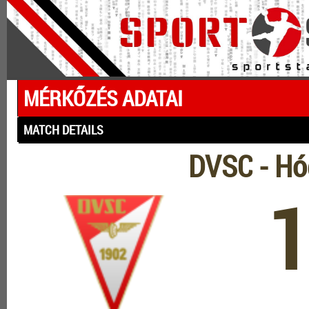
MÉRKŐZÉS ADATAI
MATCH DETAILS
DVSC - Hó
1