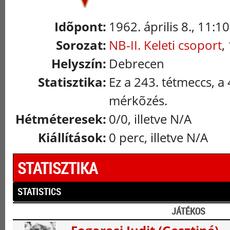
Idõpont:
1962. április 8., 11:10
Sorozat:
NB-II. Keleti csoport
,
Helyszín:
Debrecen
Statisztika:
Ez a 243. tétmeccs, a
mérkõzés.
Hétméteresek:
0/0, illetve N/A
Kiállítások:
0 perc, illetve N/A
STATISZTIKA
STATISTICS
JÁTÉKOS