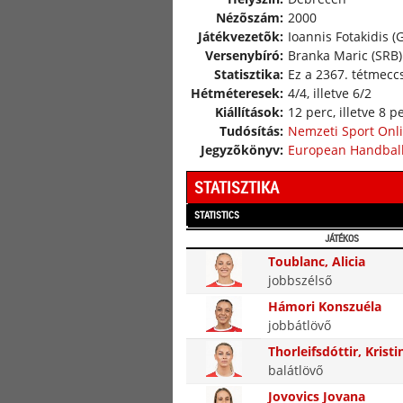
Nézõszám:
2000
Játékvezetõk:
Ioannis Fotakidis (
Versenybíró:
Branka Maric (SRB)
Statisztika:
Ez a 2367. tétmecc
Hétméteresek:
4/4, illetve 6/2
Kiállítások:
12 perc, illetve 8 p
Tudósítás:
Nemzeti Sport Onl
Jegyzõkönyv:
European Handball
STATISZTIKA
STATISTICS
JÁTÉKOS
Toublanc, Alicia
jobbszélső
Hámori Konszuéla
jobbátlövő
Thorleifsdóttir, Kristi
balátlövő
Jovovics Jovana