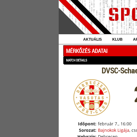
AKTUÁLIS
KLUB
A
MÉRKŐZÉS ADATAI
MATCH DETAILS
DVSC-Schaef
Idõpont:
február 7., 16:00
Sorozat:
Bajnokok Ligája
, c
Helyszín:
Debrecen