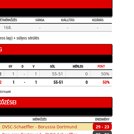
TÉTMÉRKŐZÉS
SÁRGA
KIÁLLÍTÁS
KIZÁRÁS
168.
-
-
-
iros lap) + súlyos sérülés
G
GY
D
V
GÓL
MÉRLEG
PONT
2
1
-
1
55-51
0
50%
2
1
-
1
55-51
0
50%
közi kupák
KŐZÉSEI
MÉRKŐZÉS
EREDMÉNY
DVSC-Schaeffler - Borussia Dortmund
29 - 23