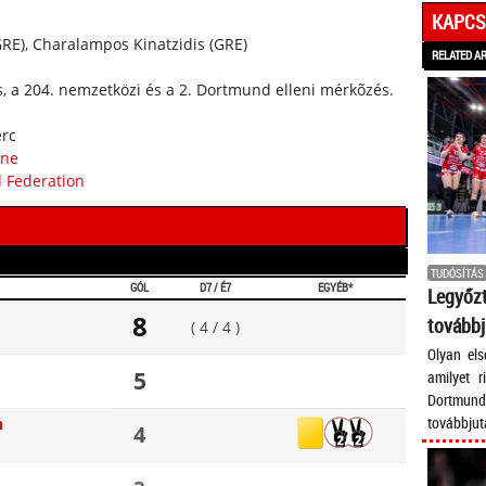
KAPCS
GRE), Charalampos Kinatzidis (GRE)
RELATED A
s, a 204. nemzetközi és a 2. Dortmund elleni mérkõzés.
erc
ine
 Federation
TUDÓSÍTÁS
GÓL
D7 / É7
EGYÉB*
Legyő
8
továbbj
( 4 / 4 )
Olyan el
5
amilyet r
Dortmund
továbbjutá
n
4