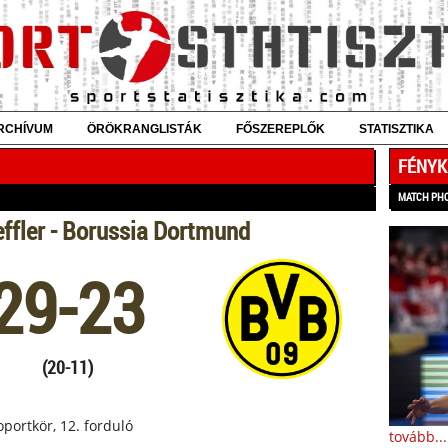
RCHÍVUM
ÖRÖKRANGLISTÁK
FŐSZEREPLŐK
STATISZTIKA
FÉNYK
MATCH PH
fler - Borussia Dortmund
29-23
(20-11)
soportkör, 12. forduló
tovább...