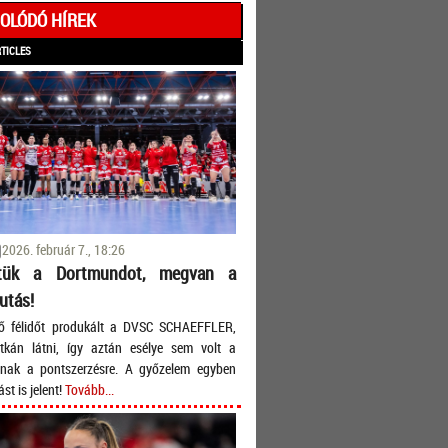
OLÓDÓ HÍREK
RTICLES
2026. február 7., 18:26
ztük a Dortmundot, megvan a
utás!
ső félidőt produkált a DVSC SCHAEFFLER,
itkán látni, így aztán esélye sem volt a
nak a pontszerzésre. A győzelem egyben
st is jelent!
Tovább...