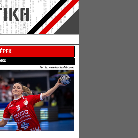
ÉPEK
OTOS
Forrás: www.dvsckezilabda.hu