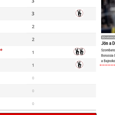
3
3
2
BEHARANG
2
Jön a D
ne
Szombaton
1
Borussia
a Bajnoko
1
0
0
0