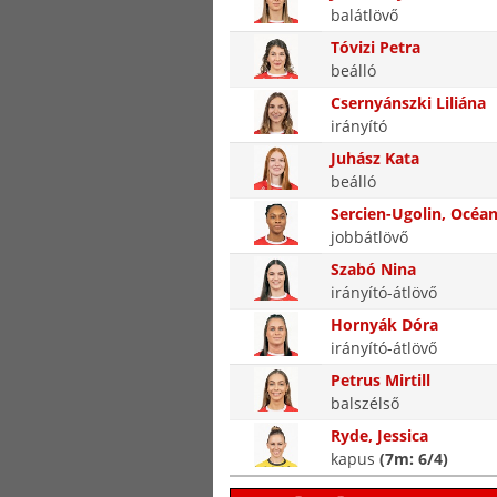
balátlövő
Tóvizi Petra
beálló
Csernyánszki Liliána
irányító
Juhász Kata
beálló
Sercien-Ugolin, Océa
jobbátlövő
Szabó Nina
irányító-átlövő
Hornyák Dóra
irányító-átlövő
Petrus Mirtill
balszélső
Ryde, Jessica
kapus
(7m: 6/4)