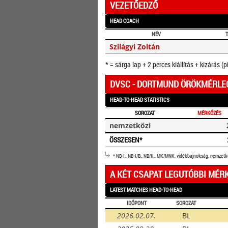
VEZETŐEDZŐ
HEAD COACH
NÉV
Szilágyi Zoltán
* = sárga lap + 2 perces kiállítás + kizárás (p
DVSC - DORTMUND ÖRÖKMÉRLE
HEAD-TO-HEAD STATISTICS
SOROZAT
MÉRKŐZÉS
nemzetközi
ÖSSZESEN*
* NB-I., NB-I/B., NB/II., MK/MNK, vidékbajnokság, nemzet
A KÉT CSAPAT LEGUTÓBBI MÉR
LATEST MATCHES HEAD-TO-HEAD
IDŐPONT
SOROZAT
2026.02.07.
BL