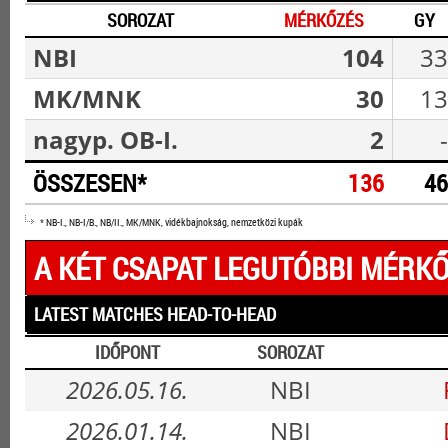
SOROZAT
MÉRKŐZÉS
GY
NBI
104
33
MK/MNK
30
13
nagyp. OB-I.
2
-
ÖSSZESEN*
136
46
* NB-I., NB-I/B., NB/II., MK/MNK, vidékbajnokság, nemzetközi kupák
A KÉT CSAPAT LEGUTÓBBI MÉRKŐ
LATEST MATCHES HEAD-TO-HEAD
IDŐPONT
SOROZAT
2026.05.16.
NBI
2026.01.14.
NBI