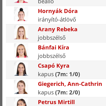
beálló
Hornyák Dóra
irányító-átlövő
Arany Rebeka
jobbszélső
Bánfai Kíra
jobbszélső
Csapó Kyra
kapus
(7m: 1/0)
Giegerich, Ann‑Cathrin
kapus
(7m: 2/0)
Petrus Mirtill