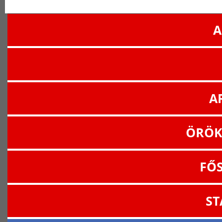
A
A
ÖRÖK
FŐ
ST