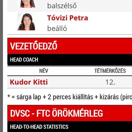
balszélső
Tóvizi Petra
beálló
VEZETŐEDZŐ
HEAD COACH
NÉV
TÉTMÉRKŐZÉS
Kudor Kitti
12.
* = sárga lap + 2 perces kiállítás + kizárás (pir
DVSC - FTC ÖRÖKMÉRLEG
HEAD-TO-HEAD STATISTICS