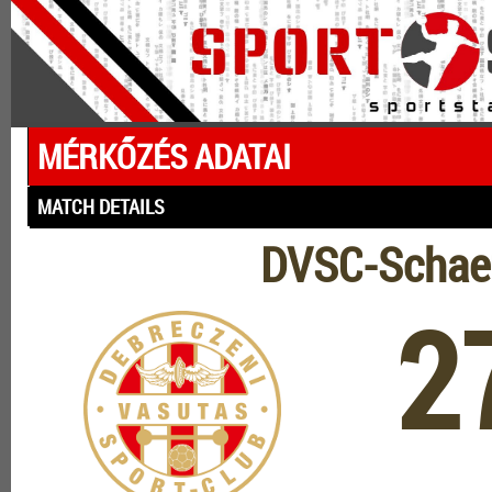
MÉRKŐZÉS ADATAI
MATCH DETAILS
DVSC-Schaef
2