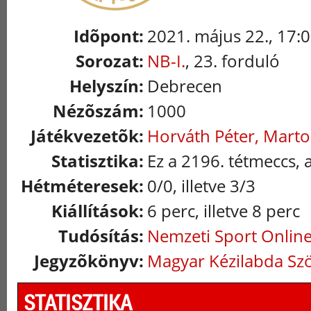
Idõpont:
2021. május 22., 17:
Sorozat:
NB-I.
, 23. forduló
Helyszín:
Debrecen
Nézõszám:
1000
Játékvezetõk:
Horváth Péter, Marto
Statisztika:
Ez a 2196. tétmeccs, 
Hétméteresek:
0/0, illetve 3/3
Kiállítások:
6 perc, illetve 8 perc
Tudósítás:
Nemzeti Sport Onlin
Jegyzõkönyv:
Magyar Kézilabda Sz
STATISZTIKA