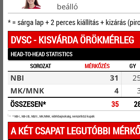
beálló
* = sárga lap + 2 perces kiállítás + kizárás (pir
DVSC - KISVÁRDA ÖRÖKMÉRLEG
HEAD-TO-HEAD STATISTICS
SOROZAT
MÉRKŐZÉS
GY
NBI
31
2
MK/MNK
4
ÖSSZESEN*
35
2
* NB-I., NB-I/B., NB/II., MK/MNK, vidékbajnokság, nemzetközi kupák
A KÉT CSAPAT LEGUTÓBBI MÉRKŐ