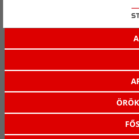
A
A
ÖRÖK
FŐ