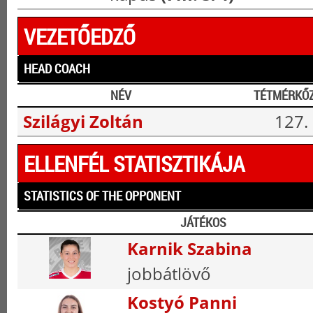
VEZETŐEDZŐ
HEAD COACH
NÉV
TÉTMÉRKŐ
Szilágyi Zoltán
127.
ELLENFÉL STATISZTIKÁJA
STATISTICS OF THE OPPONENT
JÁTÉKOS
Karnik Szabina
jobbátlövő
Kostyó Panni