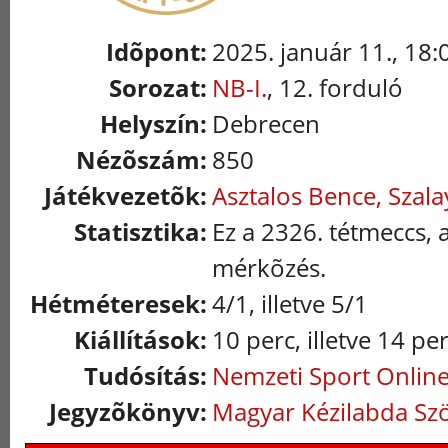
Idõpont:
2025. január 11., 18:
Sorozat:
NB-I.
, 12. forduló
Helyszín:
Debrecen
Nézõszám:
850
Játékvezetõk:
Asztalos Bence, Szala
Statisztika:
Ez a 2326. tétmeccs, a
mérkõzés.
Hétméteresek:
4/1, illetve 5/1
Kiállítások:
10 perc, illetve 14 pe
Tudósítás:
Nemzeti Sport Onlin
Jegyzõkönyv:
Magyar Kézilabda Sz