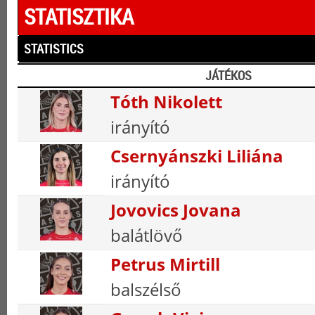
STATISZTIKA
STATISTICS
JÁTÉKOS
Tóth Nikolett
irányító
Csernyánszki Liliána
irányító
Jovovics Jovana
balátlövő
Petrus Mirtill
balszélső