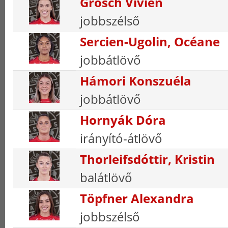
Grosch Vivien
jobbszélső
Sercien-Ugolin, Océane
jobbátlövő
Hámori Konszuéla
jobbátlövő
Hornyák Dóra
irányító-átlövő
Thorleifsdóttir, Kristin
balátlövő
Töpfner Alexandra
jobbszélső