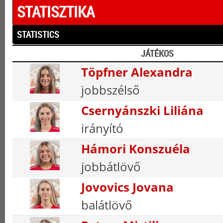
STATISZTIKA
STATISTICS
JÁTÉKOS
Töpfner Alexandra
jobbszélső
Csernyánszki Liliána
irányító
Hámori Konszuéla
jobbátlövő
Jovovics Jovana
balátlövő