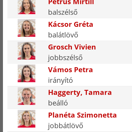
Petrus Mirtill
balszélső
Kácsor Gréta
balátlövő
Grosch Vivien
jobbszélső
Vámos Petra
irányító
Haggerty, Tamara
beálló
Planéta Szimonetta
jobbátlövő