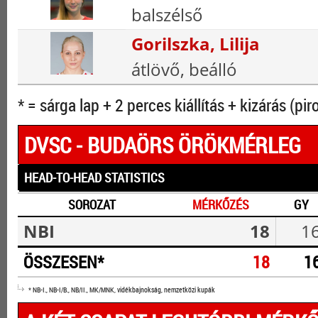
balszélső
Gorilszka, Lilija
átlövő, beálló
* = sárga lap + 2 perces kiállítás + kizárás (pir
DVSC - BUDAÖRS ÖRÖKMÉRLEG
HEAD-TO-HEAD STATISTICS
SOROZAT
MÉRKŐZÉS
GY
NBI
18
1
ÖSSZESEN*
18
1
* NB-I., NB-I/B., NB/II., MK/MNK, vidékbajnokság, nemzetközi kupák