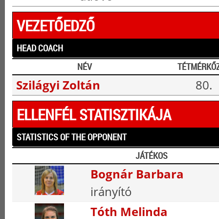
VEZETŐEDZŐ
HEAD COACH
NÉV
TÉTMÉRKŐ
Szilágyi Zoltán
80.
ELLENFÉL STATISZTIKÁJA
STATISTICS OF THE OPPONENT
JÁTÉKOS
Bognár Barbara
irányító
Tóth Melinda