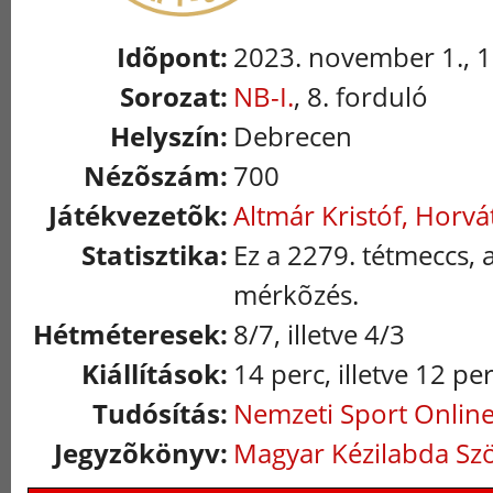
Idõpont:
2023. november 1., 1
Sorozat:
NB-I.
, 8. forduló
Helyszín:
Debrecen
Nézõszám:
700
Játékvezetõk:
Altmár Kristóf, Horv
Statisztika:
Ez a 2279. tétmeccs, 
mérkõzés.
Hétméteresek:
8/7, illetve 4/3
Kiállítások:
14 perc, illetve 12 pe
Tudósítás:
Nemzeti Sport Onlin
Jegyzõkönyv:
Magyar Kézilabda Sz