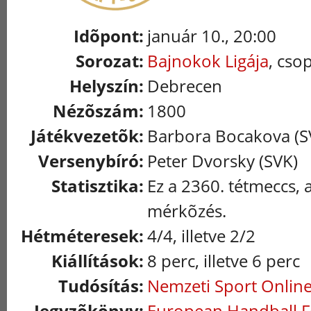
Idõpont:
január 10., 20:00
Sorozat:
Bajnokok Ligája
, cso
Helyszín:
Debrecen
Nézõszám:
1800
Játékvezetõk:
Barbora Bocakova (SV
Versenybíró:
Peter Dvorsky (SVK)
Statisztika:
Ez a 2360. tétmeccs, 
mérkõzés.
Hétméteresek:
4/4, illetve 2/2
Kiállítások:
8 perc, illetve 6 perc
Tudósítás:
Nemzeti Sport Onlin
Jegyzõkönyv:
European Handball F