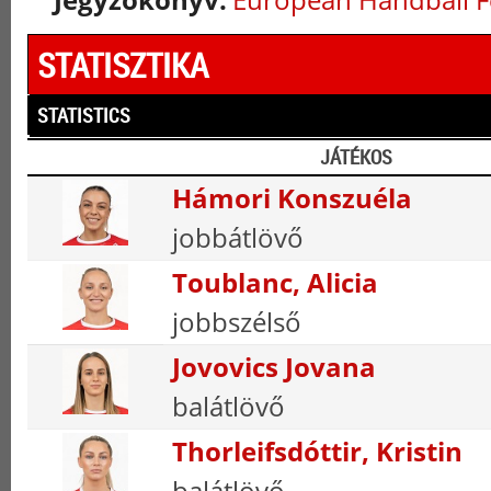
STATISZTIKA
STATISTICS
JÁTÉKOS
Hámori Konszuéla
jobbátlövő
Toublanc, Alicia
jobbszélső
Jovovics Jovana
balátlövő
Thorleifsdóttir, Kristin
balátlövő