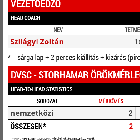
VEZETŐEDZŐ
HEAD COACH
NÉV
TÉTMÉ
Szilágyi Zoltán
1
* = sárga lap + 2 perces kiállítás + kizárás (pir
DVSC - STORHAMAR ÖRÖKMÉRLE
HEAD-TO-HEAD STATISTICS
SOROZAT
MÉRKŐZÉS
nemzetközi
2
ÖSSZESEN*
2
* NB-I., NB-I/B., NB/II., MK/MNK, vidékbajnokság, nemzetközi kupák