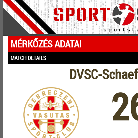
MÉRKŐZÉS ADATAI
MATCH DETAILS
DVSC-Schaeff
2