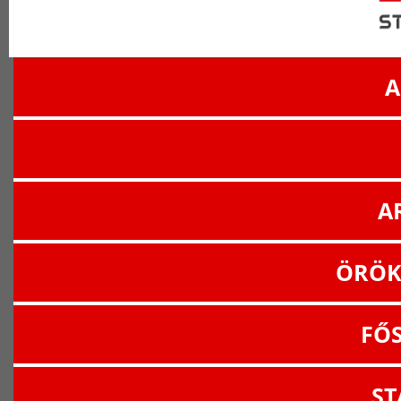
A
A
ÖRÖK
FŐ
ST