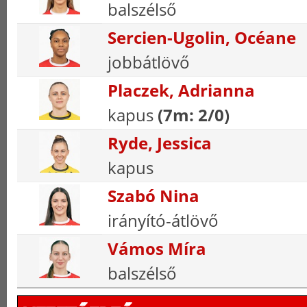
balszélső
Sercien-Ugolin, Océane
jobbátlövő
Placzek, Adrianna
kapus
(7m: 2/0)
Ryde, Jessica
kapus
Szabó Nina
irányító-átlövő
Vámos Míra
balszélső