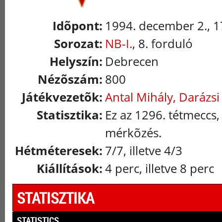
Idõpont:
1994. december 2., 1
Sorozat:
NB-I.
, 8. forduló
Helyszín:
Debrecen
Nézõszám:
800
Játékvezetõk:
Antal Mihály, Darázsi
Statisztika:
Ez az 1296. tétmeccs, 
mérkõzés.
Hétméteresek:
7/7, illetve 4/3
Kiállítások:
4 perc, illetve 8 perc
STATISZTIKA
STATISTICS