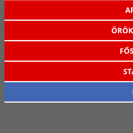
A
ÖRÖK
FŐ
ST