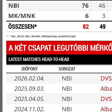
NBI
76
46
MK/MNK
6
3
ÖSSZESEN*
82
49
* NB-I., NB-I/B., NB/II., MK/MNK, vidékbajnokság, nemzetközi kupák
A KÉT CSAPAT LEGUTÓBBI MÉRKŐ
LATEST MATCHES HEAD-TO-HEAD
IDŐPONT
SOROZAT
2026.02.04.
NBI
DVSC
2025.09.03.
NBI
Alba
2025.04.05.
NBI
DVSC
2024.11.02.
NBI
Alba