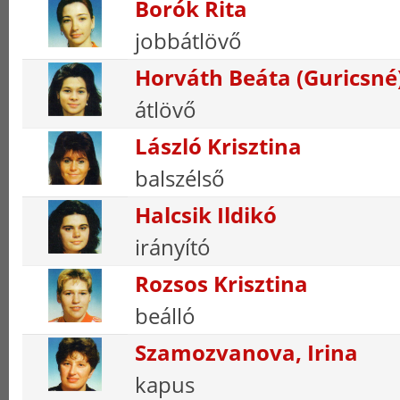
Borók Rita
jobbátlövő
Horváth Beáta (Guricsné
átlövő
László Krisztina
balszélső
Halcsik Ildikó
irányító
Rozsos Krisztina
beálló
Szamozvanova, Irina
kapus