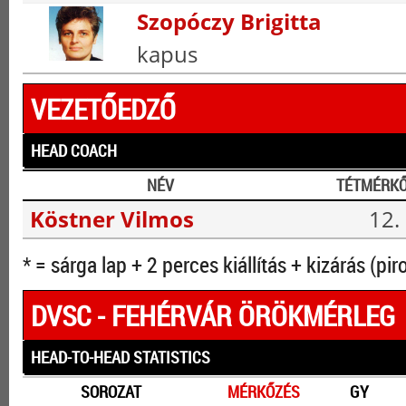
Szopóczy Brigitta
kapus
VEZETŐEDZŐ
HEAD COACH
NÉV
TÉTMÉRK
Köstner Vilmos
12.
* = sárga lap + 2 perces kiállítás + kizárás (pir
DVSC - FEHÉRVÁR ÖRÖKMÉRLEG
HEAD-TO-HEAD STATISTICS
SOROZAT
MÉRKŐZÉS
GY