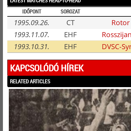
LATEST MATCHES HEAD-TO-HEAD
IDŐPONT
SOROZAT
1995.09.26.
CT
Rotor
1993.11.07.
EHF
Rosszija
1993.10.31.
EHF
DVSC-Sym
KAPCSOLÓDÓ HÍREK
RELATED ARTICLES