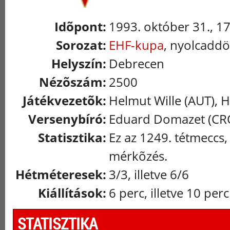
Idõpont:
1993. október 31., 1
Sorozat:
EHF-kupa
, nyolcadd
Helyszín:
Debrecen
Nézõszám:
2500
Játékvezetõk:
Helmut Wille (AUT), H
Versenybíró:
Eduard Domazet (CR
Statisztika:
Ez az 1249. tétmeccs,
mérkõzés.
Hétméteresek:
3/3, illetve 6/6
Kiállítások:
6 perc, illetve 10 perc
STATISZTIKA