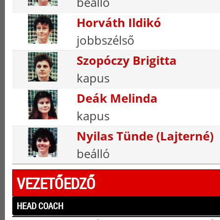
beálló
Horváth Ildikó
jobbszélső
Szopóczy Brigitta
kapus
Deák Melinda
kapus
Nyilas Tünde (Lajterné)
beálló
VEZETŐEDZŐ
HEAD COACH