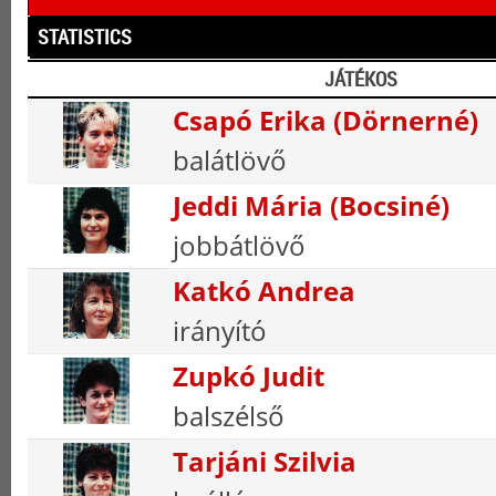
STATISTICS
JÁTÉKOS
Csapó Erika (Dörnerné)
balátlövő
Jeddi Mária (Bocsiné)
jobbátlövő
Katkó Andrea
irányító
Zupkó Judit
balszélső
Tarjáni Szilvia