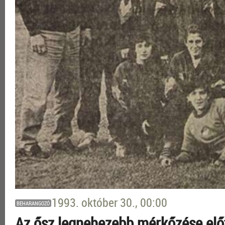
1993. október 30., 00:00
BEHARANGOZÓ
Az ősz legnehezebb mérkőzése előt