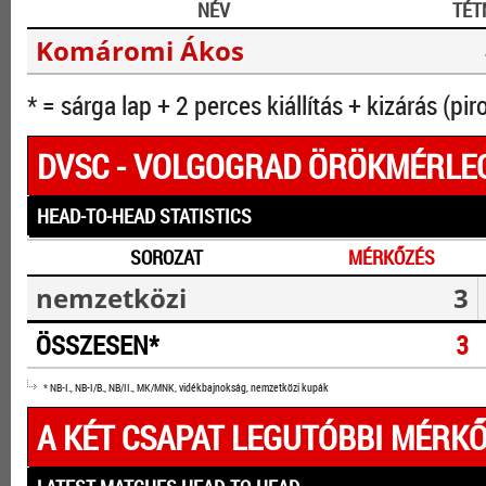
NÉV
TÉT
Komáromi Ákos
* = sárga lap + 2 perces kiállítás + kizárás (pir
DVSC - VOLGOGRAD ÖRÖKMÉRLE
HEAD-TO-HEAD STATISTICS
SOROZAT
MÉRKŐZÉS
nemzetközi
3
ÖSSZESEN*
3
* NB-I., NB-I/B., NB/II., MK/MNK, vidékbajnokság, nemzetközi kupák
A KÉT CSAPAT LEGUTÓBBI MÉRKŐ