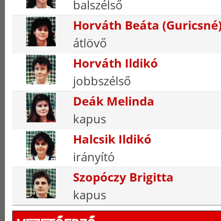
balszélső
Horváth Beáta (Guricsné
átlövő
Horváth Ildikó
jobbszélső
Deák Melinda
kapus
Halcsik Ildikó
irányító
Szopóczy Brigitta
kapus