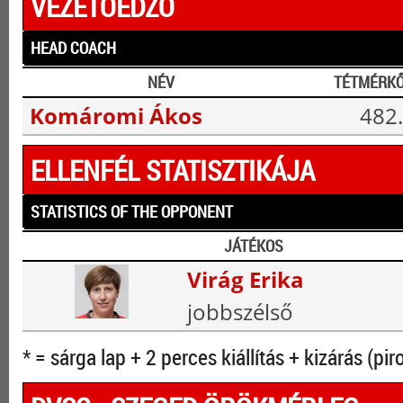
VEZETŐEDZŐ
HEAD COACH
NÉV
TÉTMÉRK
Komáromi Ákos
482.
ELLENFÉL STATISZTIKÁJA
STATISTICS OF THE OPPONENT
JÁTÉKOS
Virág Erika
jobbszélső
* = sárga lap + 2 perces kiállítás + kizárás (pir