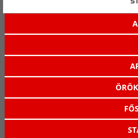
A
A
ÖRÖK
FŐ
ST