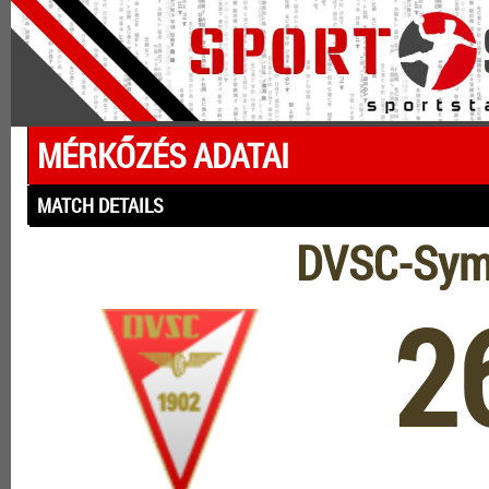
MÉRKŐZÉS ADATAI
MATCH DETAILS
DVSC-Symp
2