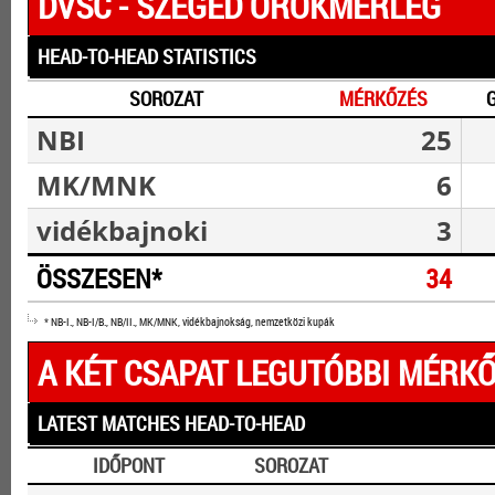
DVSC - SZEGED ÖRÖKMÉRLEG
HEAD-TO-HEAD STATISTICS
SOROZAT
MÉRKŐZÉS
NBI
25
MK/MNK
6
vidékbajnoki
3
ÖSSZESEN*
34
* NB-I., NB-I/B., NB/II., MK/MNK, vidékbajnokság, nemzetközi kupák
A KÉT CSAPAT LEGUTÓBBI MÉRKŐ
LATEST MATCHES HEAD-TO-HEAD
IDŐPONT
SOROZAT