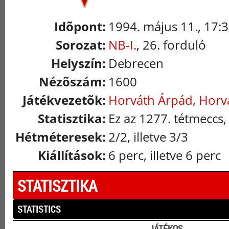
Idõpont:
1994. május 11., 17:
Sorozat:
NB-I.
, 26. forduló
Helyszín:
Debrecen
Nézõszám:
1600
Játékvezetõk:
Horváth Árpád, Horvá
Statisztika:
Ez az 1277. tétmeccs,
Hétméteresek:
2/2, illetve 3/3
Kiállítások:
6 perc, illetve 6 perc
STATISZTIKA
STATISTICS
JÁTÉKOS