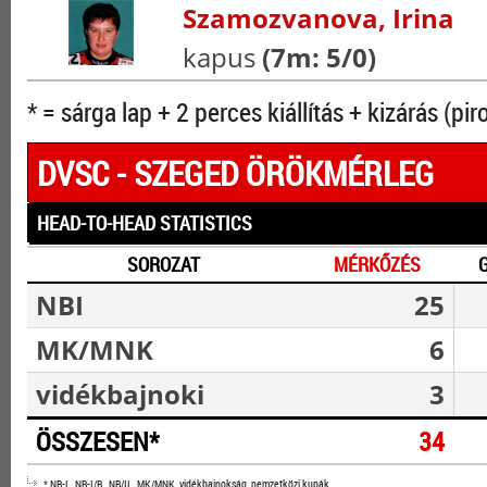
Szamozvanova, Irina
kapus
(7m: 5/0)
* = sárga lap + 2 perces kiállítás + kizárás (pir
DVSC - SZEGED ÖRÖKMÉRLEG
HEAD-TO-HEAD STATISTICS
SOROZAT
MÉRKŐZÉS
NBI
25
MK/MNK
6
vidékbajnoki
3
ÖSSZESEN*
34
* NB-I., NB-I/B., NB/II., MK/MNK, vidékbajnokság, nemzetközi kupák