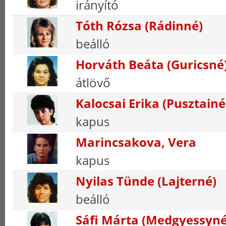
irányító
Tóth Rózsa (Rádinné)
beálló
Horváth Beáta (Guricsné
átlövő
Kalocsai Erika (Pusztainé
kapus
Marincsakova, Vera
kapus
Nyilas Tünde (Lajterné)
beálló
Sáfi Márta (Medgyessyné