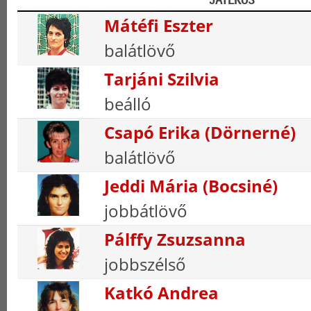
Mátéfi Eszter
balátlövő
Tarjáni Szilvia
beálló
Csapó Erika (Dörnerné)
balátlövő
Jeddi Mária (Bocsiné)
jobbátlövő
Pálffy Zsuzsanna
jobbszélső
Katkó Andrea