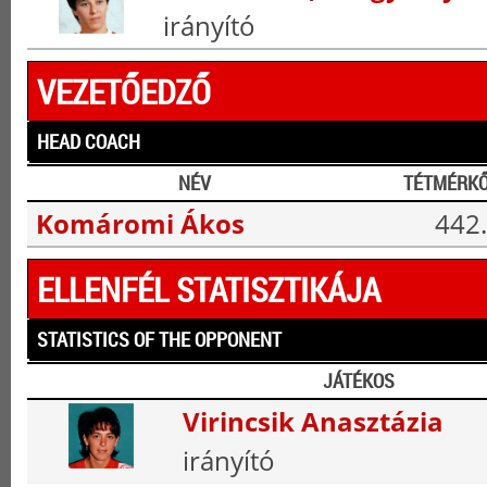
irányító
VEZETŐEDZŐ
HEAD COACH
NÉV
TÉTMÉRK
Komáromi Ákos
442.
ELLENFÉL STATISZTIKÁJA
STATISTICS OF THE OPPONENT
JÁTÉKOS
Virincsik Anasztázia
irányító