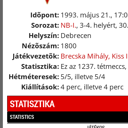
Idõpont:
1993. május 21., 17:
Sorozat:
NB-I.
, 3-4. helyért, 3
Helyszín:
Debrecen
Nézõszám:
1800
Játékvezetõk:
Brecska Mihály, Kiss 
Statisztika:
Ez az 1237. tétmeccs,
Hétméteresek:
5/5, illetve 5/4
Kiállítások:
4 perc, illetve 4 perc
STATISZTIKA
STATISTICS
JÁTÉKOS