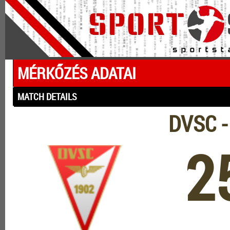
MÉRKŐZÉS ADATAI
MATCH DETAILS
DVSC -
2