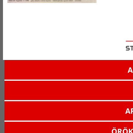
A
A
ÖRÖK